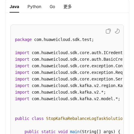
IP
Java
Python
Go
更多
-
UpdateInstanceCrossVpcIp
查
询
package
 com.huaweicloud.sdk.test;

Kafka
集
import
群
import
元
import
数
import
据
import
信
import
息
import
-
import
 com.huaweicloud.sdk.kafka.v2.model.*;

ShowCluster
查
public
class
StopKafkaRebalanceLogTaskSolution
 {

询
Kafka
public
static
void
main
(String[] args)
 {
