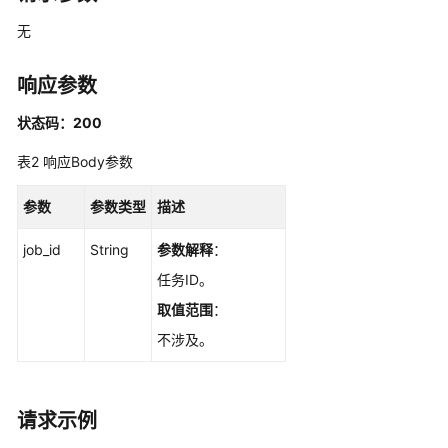
期
管
无
理
响应参数
实
例
状态码：200
管
理
表2
响应Body参数
重
参数
参数类型
描述
置
密
job_id
String
参数解释
：
码
任务ID。
-
取值范围
：
ResetPassword
不涉及。
重
置
Manager
请求示例
密
码