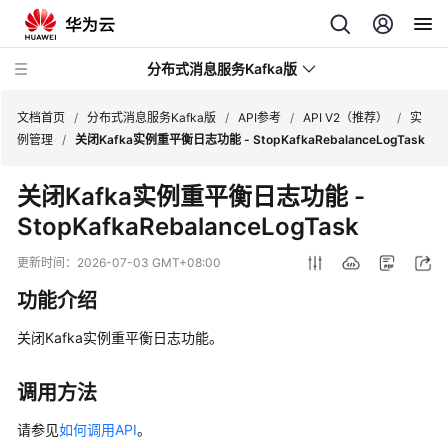
分布式消息服务Kafka版
文档首页
/
分布式消息服务Kafka版
/
API参考
/
API V2（推荐）
/
实
例管理
/
关闭Kafka实例重平衡日志功能 - StopKafkaRebalanceLogTask
最
关闭Kafka实例重平衡日志功能 -
新
StopKafkaRebalanceLogTask
动
态
更新时间：
2026-07-03 GMT+08:00
服
功能介绍
务
公
关闭Kafka实例重平衡日志功能。
告
调用方法
产
品
请参见
如何调用API
。