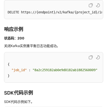
-
ResetManagerPassword
DELETE https://{endpoint}/v2/kafka/{project_id}/inst
重
启
响应示例
Manager
-
状态码：200
RestartManager
关闭Kafka实例重平衡日志功能成功。
修
改
实
{
例
"job_id"
:
"8a2c259182ab0e9d0182ab1882560009"
跨
}
VPC
访
问
SDK代码示例
的
内
SDK代码示例如下。
网