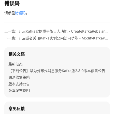
        } 
catch
 (ConnectionException e) {

UpdateKafkaPortProtocol
错误码
            e.printStackTrace();

请参见
        } 
错误码
。
catch
 (RequestTimeoutException e) {

查
            e.printStackTrace();

询
        } 
catch
 (ServiceResponseException e) {

Topic
            e.printStackTrace();

的
上一篇：开启Kafka实例重平衡日志功能 - CreateKafkaRebalanceLogTask
            System.out.println(e.getHttpStatusCode
磁
下一篇：开启或者关闭Kafka实例公网访问功能 - ModifyKafkaPublicIpAccessSwitch
            System.out.println(e.getRequestId());

盘
            System.out.println(e.getErrorCode());

存
            System.out.println(e.getErrorMsg());

储
相关文档
        }

情
    }

况
最新动态
-
【下线公告】华为分布式消息服务Kafka版2.3.0版本停售公告
ShowKafkaTopicPartitionDiskusage
漏洞修复策略
版本支持公告
关
版本发布说明
闭
Kafka
Manager
意见反馈
-