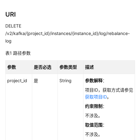
实
践
URI
开
DELETE
发
/v2/kafka/{project_id}/instances/{instance_id}/log/rebalance-
指
log
南
表1
路径参数
API
参
参数
是否必选
参数类型
描述
考
project_id
是
String
参数解释
：
使
项目ID，获取方式请参见
用
获取项目ID
。
前
必
约束限制
：
读
不涉及。
取值范围
：
API
概
不涉及。