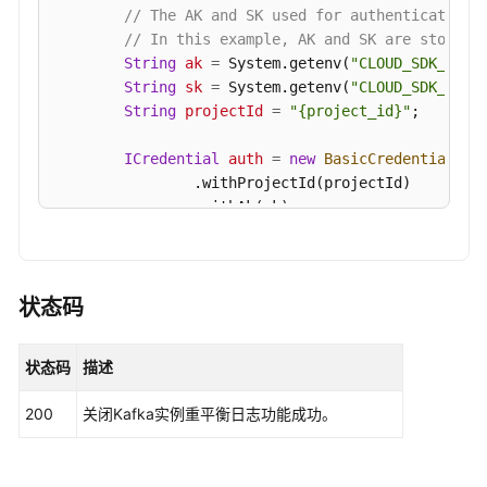
实
// The AK and SK used for authentication 
例
// In this example, AK and SK are stored 
的
String
ak
=
 System.getenv(
"CLOUD_SDK_AK"
);
协
String
sk
=
 System.getenv(
"CLOUD_SDK_SK"
);
调
String
projectId
=
"{project_id}"
;

器
信
ICredential
auth
=
new
BasicCredentials
()

息
                .withProjectId(projectId)

-
                .withAk(ak)

ShowCoordinators
                .withSk(sk);

KafkaClient
client
=
 KafkaClient.newBuilde
修
                .withCredential(auth)

改
状态码
                .withRegion(KafkaRegion.valueOf(
"
Kafka
                .build();

的
状态码
描述
StopKafkaRebalanceLogTaskRequest
request
接
        request.withInstanceId(
"{instance_id}"
);

入
200
关闭Kafka实例重平衡日志功能成功。
try
 {

方
StopKafkaRebalanceLogTaskResponse
res
式
            System.out.println(response.toString()
-