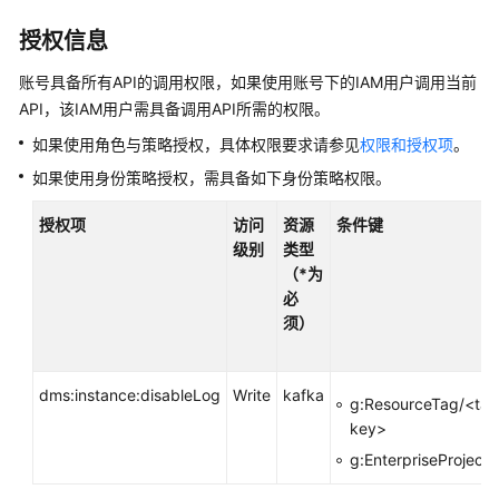
介
绍
授权信息
计
账号具备所有API的调用权限，如果使用账号下的IAM用户调用当前
费
API，该IAM用户需具备调用API所需的权限。
说
如果使用角色与策略授权，具体权限要求请参见
权限和授权项
。
明
如果使用身份策略授权，需具备如下身份策略权限。
快
授权项
访问
资源
条件键
速
级别
类型
入
（*为
门
必
须）
用
户
指
dms:instance:disableLog
Write
kafka
南
g:ResourceTag/<tag
key>
最
g:EnterpriseProjectI
佳