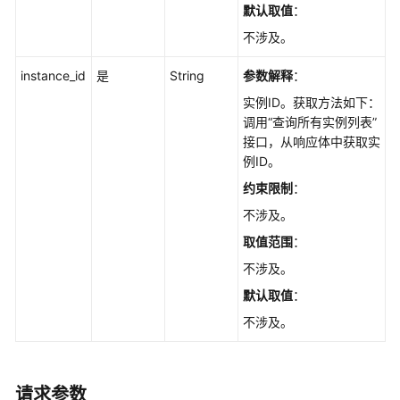
览
默认取值
：
不涉及。
如
何
instance_id
是
String
参数解释
：
调
用
实例ID。获取方法如下：
API
调用“查询所有实例列表”
接口，从响应体中获取实
例ID。
快
速
约束限制
：
入
不涉及。
门
取值范围
：
API
不涉及。
V2（推
默认取值
：
荐）
不涉及。
生
命
周
请求参数