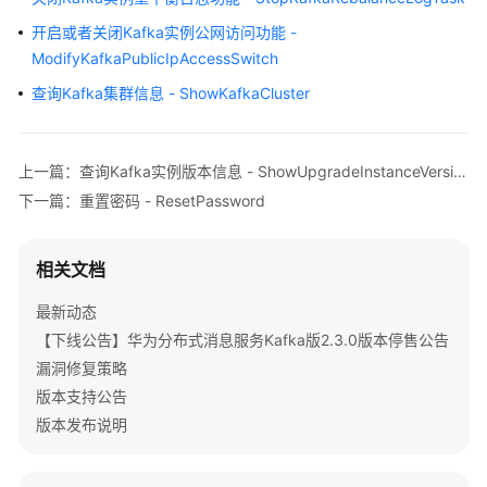
指
开启或者关闭Kafka实例公网访问功能 -
南
ModifyKafkaPublicIpAccessSwitch
最
查询Kafka集群信息 - ShowKafkaCluster
佳
实
践
上一篇：查询Kafka实例版本信息 - ShowUpgradeInstanceVersion
下一篇：重置密码 - ResetPassword
开
发
指
相关文档
南
最新动态
API
【下线公告】华为分布式消息服务Kafka版2.3.0版本停售公告
参
漏洞修复策略
考
版本支持公告
版本发布说明
使
用
前