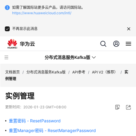
如需了解国际站更多云产品，请访问国际站。
https://www.huaweicloud.com/intl/
不再显示此消息
分布式消息服务Kafka版
文档首页
/
分布式消息服务Kafka版
/
API参考
/
API V2（推荐）
/
实
例管理
最
实例管理
新
动
更新时间：
2026-01-23 GMT+08:00
态
重置密码 - ResetPassword
服
重置Manager密码 - ResetManagerPassword
务