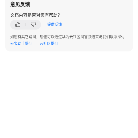
必
意见反馈
读
文档内容是否对您有帮助？
API
提供反馈
概
如您有其它疑问，您也可以通过华为云社区问答频道来与我们联系探讨
览
云宝助手提问
云社区提问
如
何
调
用
API
快
速
入
门
API
V2（推
©2026 Huaweicloud.com 版权所有
黔ICP备20004760号-14
苏B2-20130048号