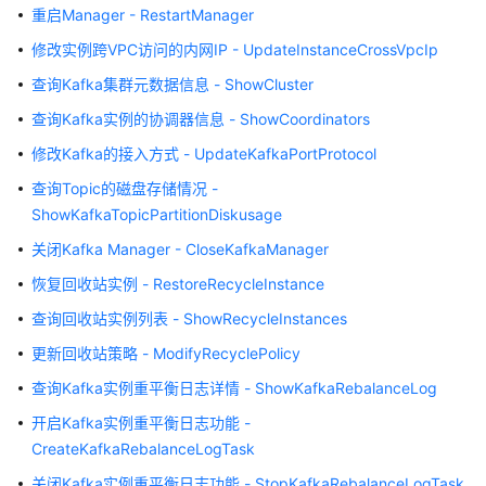
公
重启Manager - RestartManager
告
修改实例跨VPC访问的内网IP - UpdateInstanceCrossVpcIp
产
查询Kafka集群元数据信息 - ShowCluster
品
查询Kafka实例的协调器信息 - ShowCoordinators
介
修改Kafka的接入方式 - UpdateKafkaPortProtocol
绍
查询Topic的磁盘存储情况 -
计
ShowKafkaTopicPartitionDiskusage
费
关闭Kafka Manager - CloseKafkaManager
说
明
恢复回收站实例 - RestoreRecycleInstance
查询回收站实例列表 - ShowRecycleInstances
快
速
更新回收站策略 - ModifyRecyclePolicy
入
查询Kafka实例重平衡日志详情 - ShowKafkaRebalanceLog
门
开启Kafka实例重平衡日志功能 -
用
CreateKafkaRebalanceLogTask
户
关闭Kafka实例重平衡日志功能 - StopKafkaRebalanceLogTask