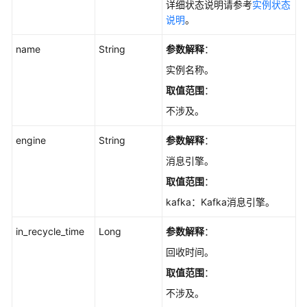
详细状态说明请参考
实例状态
ShowCluster
说明
。
查
name
String
参数解释
：
询
实例名称。
Kafka
取值范围
：
实
例
不涉及。
的
协
engine
String
参数解释
：
调
消息引擎。
器
取值范围
：
信
息
kafka：Kafka消息引擎。
-
ShowCoordinators
in_recycle_time
Long
参数解释
：
回收时间。
修
取值范围
：
改
Kafka
不涉及。
的