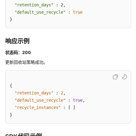
收
"retention_days"
 : 2,

站
"default_use_recycle"
 : 
true
实
}
例
列
表
响应示例
-
ShowRecycleInstances
状态码：200
更新回收站策略成功。
更
新
回
收
{
站
"retention_days"
:
2
,
策
"default_use_recycle"
:
true
,
略
"recycle_instances"
:
[
]
-
}
ModifyRecyclePolicy
查