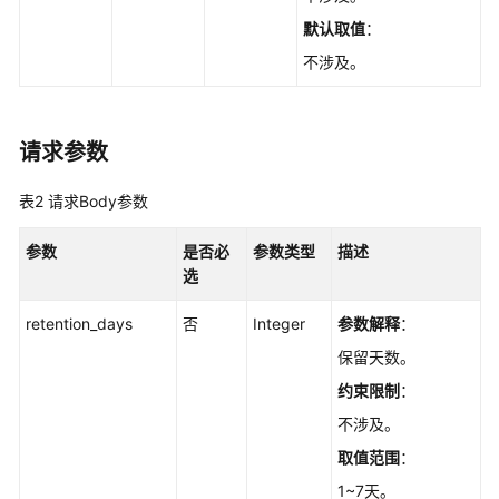
必
默认取值
：
读
不涉及。
API
概
览
请求参数
如
表2
请求Body参数
何
调
参数
是否必
参数类型
描述
用
选
API
retention_days
否
Integer
参数解释
：
快
保留天数。
速
入
约束限制
：
门
不涉及。
取值范围
：
API
V2（推
1~7天。