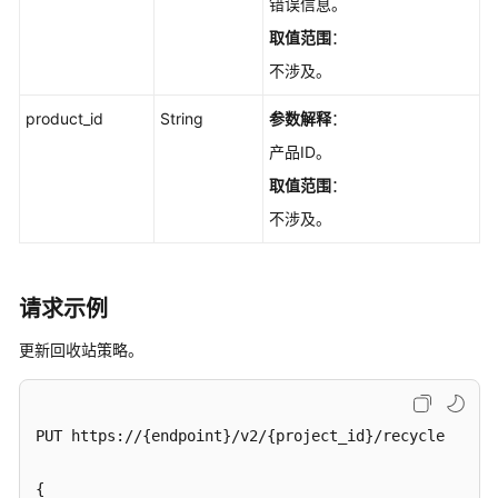
错误信息。
关
取值范围
：
闭
Kafka
不涉及。
Manager
-
product_id
String
参数解释
：
CloseKafkaManager
产品ID。
取值范围
：
恢
复
不涉及。
回
收
站
请求示例
实
例
更新回收站策略。
-
RestoreRecycleInstance
查
PUT https://{endpoint}/v2/{project_id}/recycle

询
回
{
