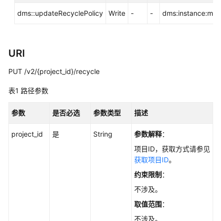
指
dms::updateRecyclePolicy
Write
-
-
dms:instance:mod
南
最
佳
URI
实
践
PUT /v2/{project_id}/recycle
表1
路径参数
开
发
参数
是否必选
参数类型
描述
指
南
project_id
是
String
参数解释
：
API
项目ID，获取方式请参见
参
获取项目ID
。
考
约束限制
：
不涉及。
使
用
取值范围
：
前
不涉及。