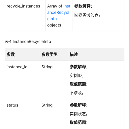
VPC
recycle_instances
Array of
Inst
参数解释
：
访
anceRecycl
问
回收实例列表。
eInfo
的
objects
内
网
IP
表4
InstanceRecycleInfo
-
UpdateInstanceCrossVpcIp
参数
参数类型
描述
查
instance_id
String
参数解释
：
询
实例ID。
Kafka
取值范围
：
集
群
不涉及。
元
数
status
String
参数解释
：
据
实例状态。
信
取值范围
：
息
-