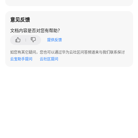
查
询
意见反馈
Kafka
文档内容是否对您有帮助？
集
群
提供反馈
信
息
如您有其它疑问，您也可以通过华为云社区问答频道来与我们联系探讨
-
云宝助手提问
云社区提问
ShowKafkaCluster
Smart
Connect
规
格
变
更
管
理