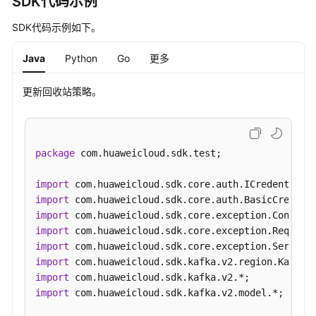
SDK代码示例
询
Kafka
SDK代码示例如下。
实
例
Java
Python
Go
更多
重
平
更新回收站策略。
衡
日
志
详
package
 com.huaweicloud.sdk.test;

情
-
import
ShowKafkaRebalanceLog
import
import
开
import
启
import
Kafka
import
实
import
例
import
 com.huaweicloud.sdk.kafka.v2.model.*;

重
平