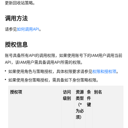
公
更新回收站策略。
告
调用方法
产
品
请参见
如何调用API
。
介
绍
授权信息
计
账号具备所有API的调用权限，如果使用账号下的IAM用户调用当前
费
API，该IAM用户需具备调用API所需的权限。
说
如果使用角色与策略授权，具体权限要求请参见
权限和授权项
。
明
如果使用身份策略授权，需具备如下身份策略权限。
快
授权项
访问
资源
条
别名
速
级别
类型
件
入
（*
键
门
为必
须）
用
户