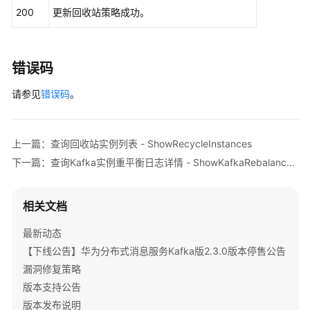
ModifyRecyclePolicyReq
body
=
new
ModifyR
-
200
更新回收站策略成功。
        body.withDefaultUseRecycle(
true
);

StopKafkaRebalanceLogTask
        body.withRetentionDays(
2
);

        request.withBody(body);

开
try
 {

错误码
启
ModifyRecyclePolicyResponse
response
或
请参见
            System.out.println(response.toString()
错误码
。
者
        } 
catch
 (ConnectionException e) {

关
            e.printStackTrace();

闭
        } 
catch
 (RequestTimeoutException e) {

上一篇：查询回收站实例列表 - ShowRecycleInstances
Kafka
            e.printStackTrace();

下一篇：查询Kafka实例重平衡日志详情 - ShowKafkaRebalanceLog
实
        } 
catch
 (ServiceResponseException e) {

例
            e.printStackTrace();

公
            System.out.println(e.getHttpStatusCode
相关文档
网
            System.out.println(e.getRequestId());

访
            System.out.println(e.getErrorCode());

最新动态
问
            System.out.println(e.getErrorMsg());

【下线公告】华为分布式消息服务Kafka版2.3.0版本停售公告
功
        }

漏洞修复策略
能
    }

-
版本支持公告
ModifyKafkaPublicIpAccessSwitch
版本发布说明