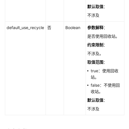
荐）
默认取值
：
不涉及
生
命
default_use_recycle
否
Boolean
参数解释
：
周
期
是否使用回收站。
管
约束限制
：
理
不涉及。
实
取值范围
：
例
true：使用回收
管
站。
理
false：不使用回
收站。
重
置
默认取值
：
密
不涉及
码
-
ResetPassword