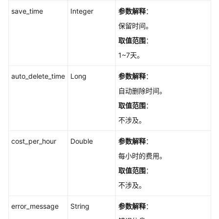
接
save_time
Integer
参数解释
：
入
保留时间。
方
取值范围
：
式
-
1~7天。
UpdateKafkaPortProtocol
auto_delete_time
Long
参数解释
：
查
自动删除时间。
询
取值范围
：
Topic
的
不涉及。
磁
盘
cost_per_hour
Double
参数解释
：
存
每小时的费用。
储
取值范围
：
情
况
不涉及。
-
ShowKafkaTopicPartitionDiskusage
error_message
String
参数解释
：