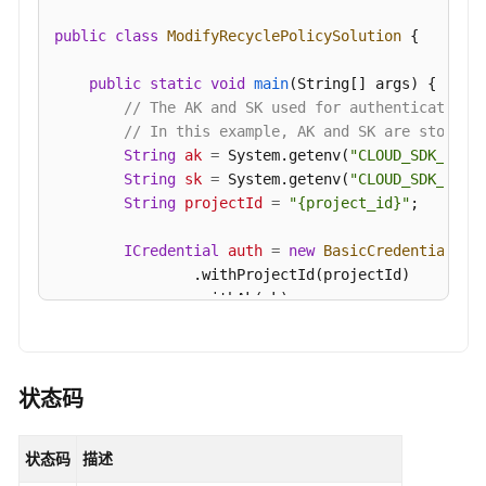
衡
public
class
ModifyRecyclePolicySolution
 {

日
志
public
static
void
main
(String[] args)
 {

功
// The AK and SK used for authentication 
能
// In this example, AK and SK are stored 
-
String
ak
=
 System.getenv(
"CLOUD_SDK_AK"
);
CreateKafkaRebalanceLogTask
String
sk
=
 System.getenv(
"CLOUD_SDK_SK"
);
String
projectId
=
"{project_id}"
;

关
闭
ICredential
auth
=
new
BasicCredentials
()

Kafka
                .withProjectId(projectId)

实
                .withAk(ak)

例
                .withSk(sk);

重
平
KafkaClient
client
=
 KafkaClient.newBuilde
衡
                .withCredential(auth)

状态码
日
                .withRegion(KafkaRegion.valueOf(
"
志
                .build();

功
状态码
描述
ModifyRecyclePolicyRequest
request
=
new
能