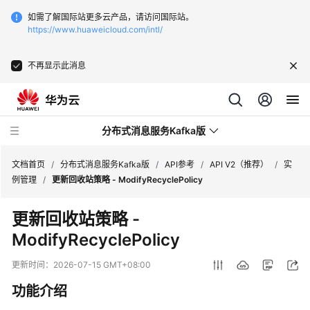
如需了解国际站更多云产品，请访问国际站。
https://www.huaweicloud.com/intl/
不再显示此消息
分布式消息服务Kafka版
文档首页
/
分布式消息服务Kafka版
/
API参考
/
API V2（推荐）
/
实
例管理
/
更新回收站策略 - ModifyRecyclePolicy
最
更新回收站策略 -
新
ModifyRecyclePolicy
动
态
更新时间：
2026-07-15 GMT+08:00
服
功能介绍
务