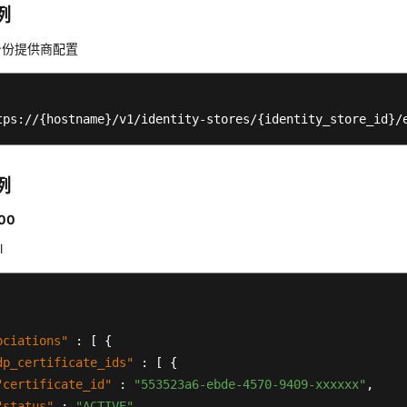
例
身份提供商配置
tps://{hostname}/v1/identity-stores/{identity_store_id}/
例
00
l
ociations"
:
[
{
dp_certificate_ids"
:
[
{
"certificate_id"
:
"553523a6-ebde-4570-9409-xxxxxx"
,
"status"
:
"ACTIVE"