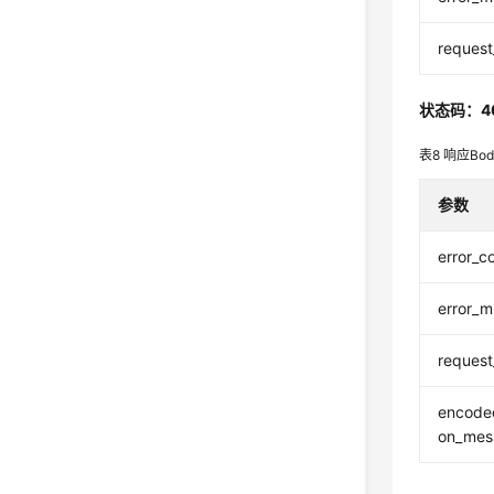
request
状态码：4
表8
响应Bo
参数
error_c
error_
request
encoded
on_mes