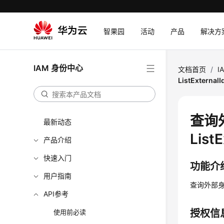
智果园
活动
产品
解决方
IAM 身份中心
文档首页
/
I
ListExternal
查询
最新动态
List
产品介绍
快速入门
功能介
用户指南
查询外部
API参考
授权信
使用前必读