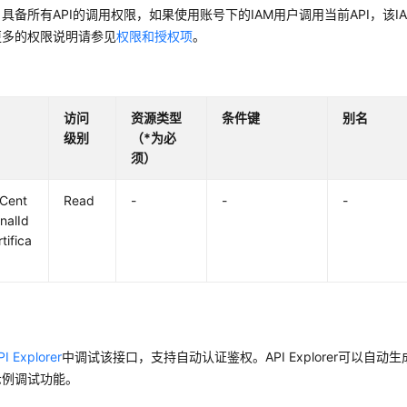
具备所有API的调用权限，如果使用账号下的IAM用户调用当前API，该
更多的权限说明请参见
权限和授权项
。
访问
资源类型
条件键
别名
级别
（*为必
须）
yCent
Read
-
-
-
rnalId
rtifica
PI Explorer
中调试该接口，支持自动认证鉴权。API Explorer可以自动
示例调试功能。