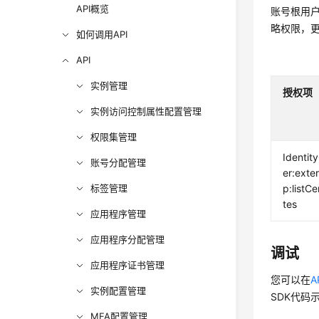
API概览
账号根用户
略权限，
如何调用API
API
实例管理
授权项
实例访问控制属性配置管理
权限集管理
Identit
账号分配管理
er:exte
标签管理
p:listCe
tes
应用程序管理
应用程序分配管理
调试
应用程序证书管理
您可以在
A
实例配置管理
SDK代码
MFA配置管理