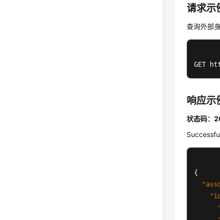
请求示
查询外部
GET ht
响应示
状态码：2
Successfu
{
"ass
"i