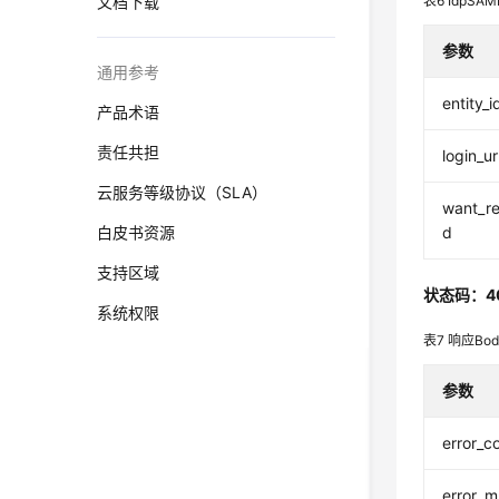
文档下载
表6
IdpSAM
参数
通用参考
entity_i
产品术语
责任共担
login_ur
云服务等级协议（SLA）
want_re
白皮书资源
d
支持区域
状态码：4
系统权限
表7
响应Bo
参数
error_c
error_