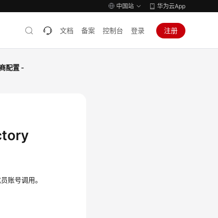
中国站
华为云App
文档
备案
控制台
登录
注册
配置 -
ctory
成员账号调用。