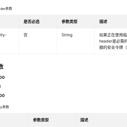
der参数
是否必选
参数类型
描述
ity-
否
String
如果正在使用
header是必
据的安全令牌
数
00
l
00
dy参数
参数类型
描述