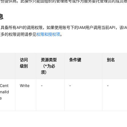
身份提供商。此操作只能由组织的管理账号或作为服务委托管理员的成员
息
具备所有API的调用权限，如果使用账号下的IAM用户调用当前API，该
更多的权限说明请参见
权限和授权项
。
访问
资源类型
条件键
别名
级别
（*为必
须）
yCent
Write
-
-
-
rnalId
e