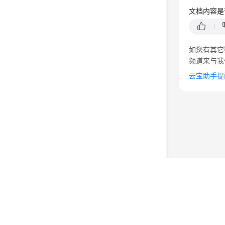
文档内容是
如您有其它
频道来与我
云宝助手提
©2026 Huaweicloud.com 版权所有
黔ICP备20004760号-
增值电信业务经营许可证：B1.B2-20200593 | 代理域名
电子营业执照
贵公网安备 52990002000093号