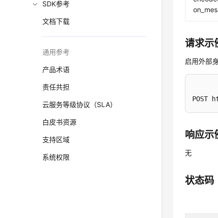
SDK参考
on_mes
文档下载
请求示
通用参考
启用外部
产品术语
责任共担
POST h
云服务等级协议（SLA）
白皮书资源
响应示
支持区域
无
系统权限
状态码