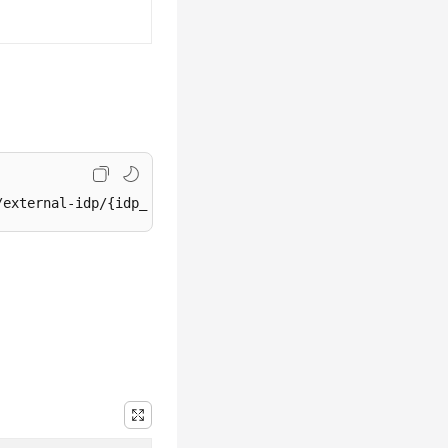
/external-idp/{idp_id}/enable