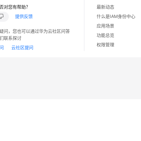
否对您有帮助？
最新动态
提供反馈
什么是IAM身份中心
应用场景
疑问，您也可以通过华为云社区问答
功能总览
们联系探讨
权限管理
问
云社区提问
14
苏B2-20130048号
A2.B1.B2-20070312
注册服务机构：新网、西数