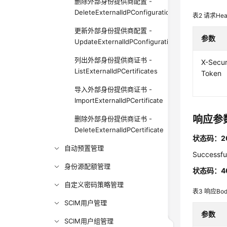
删除外部身份提供商配置 -
DeleteExternalIdPConfigurationForDirectory
表2
请求Hea
更新外部身份提供商配置 -
参数
UpdateExternalIdPConfigurationForDirectory
列出外部身份提供商证书 -
X-Secur
ListExternalIdPCertificates
Token
导入外部身份提供商证书 -
ImportExternalIdPCertificate
响应参
删除外部身份提供商证书 -
DeleteExternalIdPCertificate
状态码：2
自动预置管理
Successfu
身份源配额管理
状态码：4
自定义密码策略管理
表3
响应Bo
SCIM用户管理
参数
SCIM用户组管理