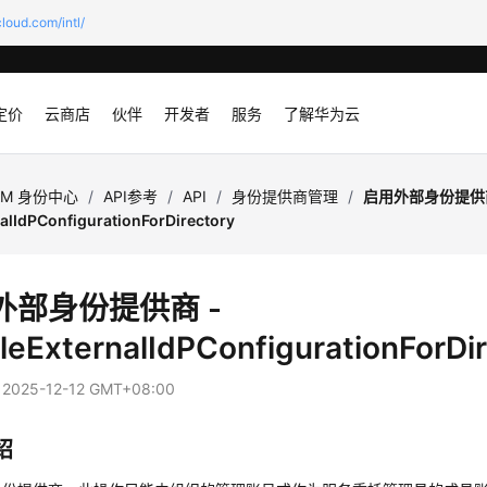
loud.com/intl/
定价
云商店
伙伴
开发者
服务
了解华为云
AM 身份中心
/
API参考
/
API
/
身份提供商管理
/
启用外部身份提供商
alIdPConfigurationForDirectory
外部身份提供商 -
leExternalIdPConfigurationForDi
：
2025-12-12 GMT+08:00
绍