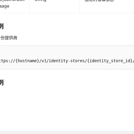
sage
例
身份提供商
ttps://{hostname}/v1/identity-stores/{identity_store_id}
例