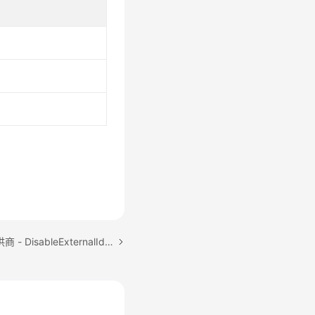
下一篇：停用外部身份提供商 - DisableExternalIdPConfigurationForDirectory