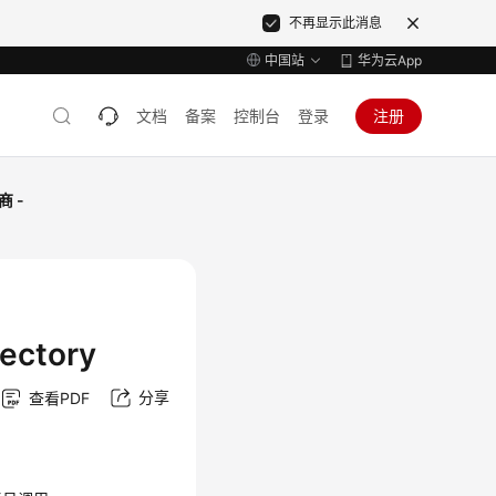
不再显示此消息
中国站
华为云App
文档
备案
控制台
登录
注册
 -
rectory
分享
查看PDF