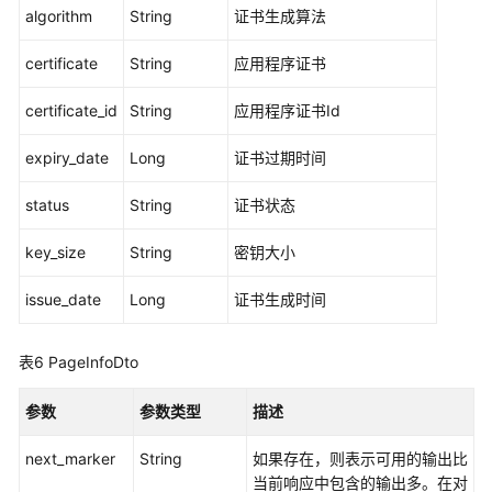
algorithm
String
证书生成算法
应
certificate
String
应用程序证书
用
程
certificate_id
String
应用程序证书Id
序
证
expiry_date
Long
证书过期时间
书
管
status
String
证书状态
理
key_size
String
密钥大小
激
活
issue_date
Long
证书生成时间
应
用
表6
PageInfoDto
程
序
实
参数
参数类型
描述
例
next_marker
证
String
如果存在，则表示可用的输出比
书
当前响应中包含的输出多。在对