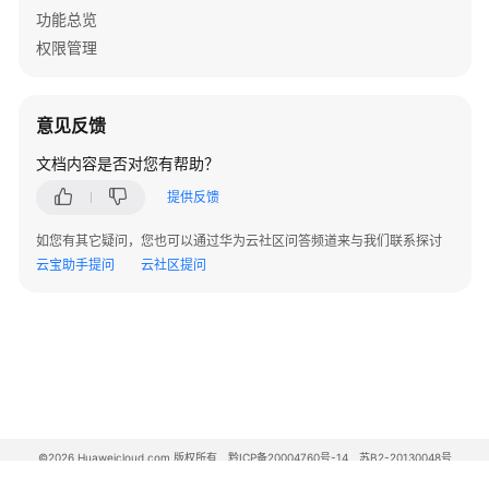
功能总览
自
定
权限管理
义
密
码
意见反馈
策
文档内容是否对您有帮助？
略
管
提供反馈
理
如您有其它疑问，您也可以通过华为云社区问答频道来与我们联系探讨
SCIM
云宝助手提问
云社区提问
用
户
管
理
SCIM
用
户
©2026 Huaweicloud.com 版权所有
黔ICP备20004760号-14
苏B2-20130048号
A2.B1.B2-20070312
组