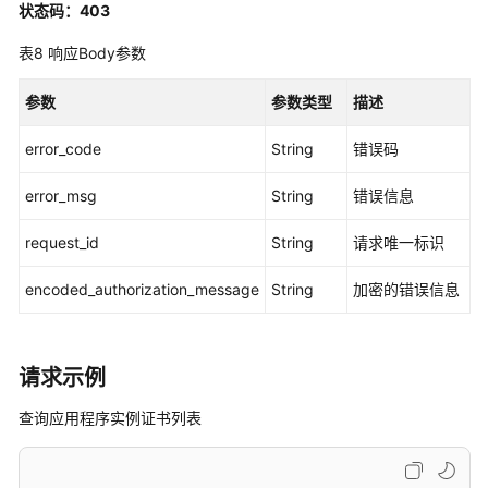
状态码：403
程
序
表8
响应Body参数
实
例
参数
参数类型
描述
证
书
error_code
String
错误码
-
CreateApplicationInstanceCertificate
error_msg
String
错误信息
列
request_id
String
请求唯一标识
出
应
encoded_authorization_message
String
加密的错误信息
用
程
序
实
请求示例
例
查询应用程序实例证书列表
证
书
-