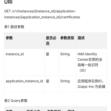
览
URI
GET /v1/instances/{instance_id}/application-
如
instances/{application_instance_id}/certificates
何
调
表1
路径参数
用
API
参数
是否必
参数类型
描述
选
API
instance_id
是
String
IAM Identity
实
Center实例的全
例
局唯一标识符
管
（ID）
理
application_instance_id
是
String
应用程序实例ID，
实
以app-ins-为前缀
例
访
表2
Query参数
问
控