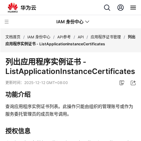
IAM 身份中心
文档首页
/
IAM 身份中心
/
API参考
/
API
/
应用程序证书管理
/
列出
应用程序实例证书 - ListApplicationInstanceCertificates
最
列出应用程序实例证书 -
新
ListApplicationInstanceCertificates
动
态
更新时间：
2025-12-12 GMT+08:00
产
功能介绍
品
介
查询应用程序实例证书列表。此操作只能由组织的管理账号或作为
绍
服务委托管理员的成员账号调用。
快
授权信息
速