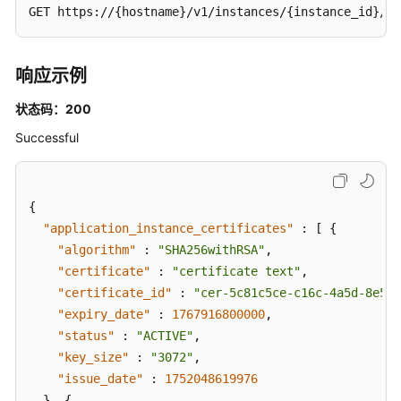
ListApplicationInstanceCertificates
GET https://{hostname}/v1/instances/{instance_id}/ap
实
例
响应示例
配
置
状态码：200
管
Successful
理
MFA
配
{
置
"application_instance_certificates"
:
[
{
管
"algorithm"
:
"SHA256withRSA"
,
理
"certificate"
:
"certificate text"
,
"certificate_id"
:
"cer-5c81c5ce-c16c-4a5d-8e55-
用
"expiry_date"
:
1767916800000
,
户
"status"
:
"ACTIVE"
,
管
"key_size"
:
"3072"
,
理
"issue_date"
:
1752048619976
}
,
{