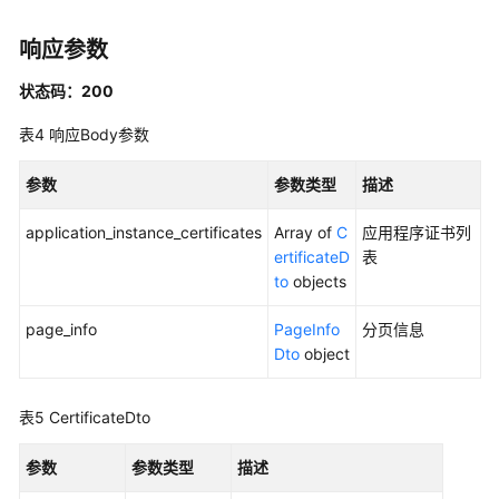
标
响应参数
签
管
状态码：200
理
表4
响应Body参数
应
用
参数
参数类型
描述
程
序
application_instance_certificates
Array of
C
应用程序证书列
管
ertificateD
表
理
to
objects
应
page_info
PageInfo
分页信息
用
Dto
object
程
序
表5
CertificateDto
分
配
参数
参数类型
描述
管
理