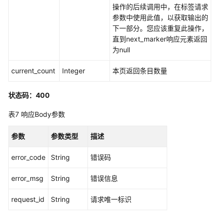
-
操作的后续调用中，在标签请求
UpdateApplicationInstanceActiveCertificate
参数中使用此值，以获取输出的
下一部分。您应该重复此操作，
直到next_marker响应元素返回
删
为null
除
应
current_count
Integer
本页返回条目数量
用
程
序
状态码：400
实
表7
响应Body参数
例
证
参数
参数类型
描述
书
-
error_code
String
错误码
DeleteApplicationInstanceCertificate
error_msg
String
错误信息
创
建
request_id
String
请求唯一标识
应
用