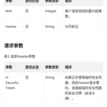
制
参数
是否必选
参数类型
描述
属
limit
性
否
Integer
每个请求返回的最大结果
配
数。
置
marker
否
String
分页标记
管
理
权
请求参数
限
集
表3
请求Header参数
管
理
参数
是否必选
参数类型
描述
账
X-
否
String
如果正在使用临时安全凭
号
Security-
据，则此header是必需
分
Token
的，该值是临时安全凭据
配
的安全令牌（会话令
管
牌）。
理