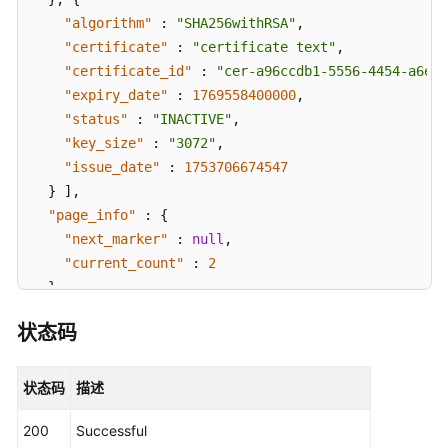
用
"algorithm"
:
"SHA256withRSA"
,
户
"certificate"
组
:
"certificate text"
,
管
"certificate_id"
:
"cer-a96ccdb1-5556-4454-a6ed-
理
"expiry_date"
:
1769558400000
,
"status"
:
"INACTIVE"
,
用
"key_size"
:
"3072"
,
户/
"issue_date"
:
1753706674547
用
}
]
,
户
"page_info"
:
{
组
"next_marker"
:
null
,
绑
"current_count"
:
2
定
}
关
}
系
状态码
管
理
状态码
描述
身
份
200
Successful
提