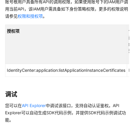
入
账号根用户具备所有API的调用权限，如果使用账号下的IAM用户调
门
用当前API，该IAM用户需具备如下身份策略权限，更多的权限说明
请参见
权限和授权项
。
用
户
授权项
访
指
问
南
级
别
API
参
考
IdentityCenter:application:listApplicationInstanceCertificates
Lis
使
用
调试
前
必
您可以在
API Explorer
中调试该接口，支持自动认证鉴权。API
读
Explorer可以自动生成SDK代码示例，并提供SDK代码示例调试功
能。
API
概