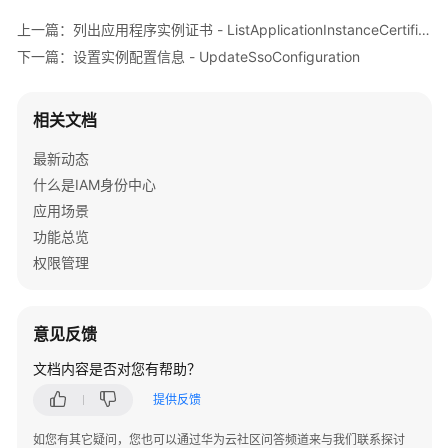
介
上一篇：列出应用程序实例证书 - ListApplicationInstanceCertificates
绍
下一篇：设置实例配置信息 - UpdateSsoConfiguration
快
速
相关文档
入
门
最新动态
什么是IAM身份中心
用
应用场景
户
指
功能总览
南
权限管理
API
参
意见反馈
考
文档内容是否对您有帮助？
使
提供反馈
用
前
如您有其它疑问，您也可以通过华为云社区问答频道来与我们联系探讨