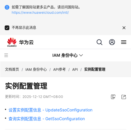
如需了解国际站更多云产品，请访问国际站。
https://www.huaweicloud.com/intl/
不再显示此消息
IAM 身份中心
文档首页
/
IAM 身份中心
/
API参考
/
API
/
实例配置管理
实例配置管理
最
新
更新时间：
2025-12-12 GMT+08:00
动
态
设置实例配置信息 - UpdateSsoConfiguration
查询实例配置信息 - GetSsoConfiguration
产
品