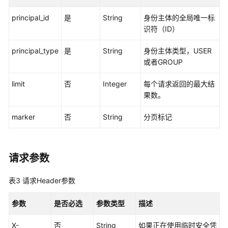
制
属
principal_id
是
String
身份主体的全局唯一标
性
识符（ID）
配
置
principal_type
是
String
身份主体类型，USER
管
或者GROUP
理
limit
否
Integer
每个请求返回的最大结
权
果数。
限
集
marker
否
String
分页标记
管
理
请求参数
账
号
表3
请求Header参数
分
配
参数
是否必选
参数类型
描述
管
理
X-
否
String
如果正在使用临时安全凭