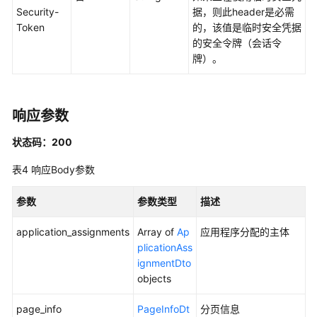
Security-
据，则此header是必需
标
Token
的，该值是临时安全凭据
签
的安全令牌（会话令
管
牌）。
理
应
用
响应参数
程
序
状态码：200
管
表4
响应Body参数
理
参数
参数类型
描述
应
用
application_assignments
Array of
Ap
应用程序分配的主体
程
plicationAss
序
ignmentDto
分
objects
配
管
page_info
PageInfoDt
分页信息
理