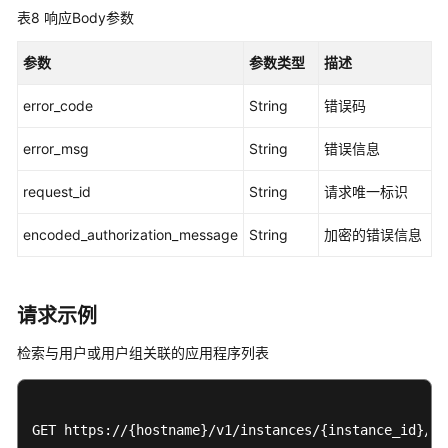
用
表8
响应Body参数
程
序
参数
参数类型
描述
已
分
error_code
String
错误码
配
用
error_msg
String
错误信息
户
或
request_id
String
请求唯一标识
用
户
encoded_authorization_message
String
加密的错误信息
组
-
DeleteApplicationAssignment
请求示例
检
检索与用户或用户组关联的应用程序列表
索
与
用
户
GET https://{hostname}/v1/instances/{instance_id}/ap