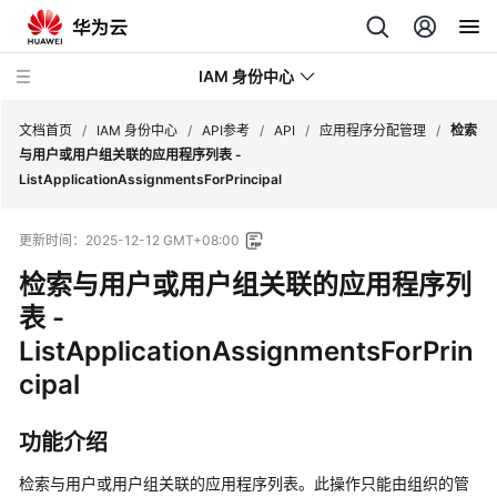
IAM 身份中心
文档首页
/
IAM 身份中心
/
API参考
/
API
/
应用程序分配管理
/
检索
与用户或用户组关联的应用程序列表 -
ListApplicationAssignmentsForPrincipal
最
新
更新时间：
2025-12-12 GMT+08:00
动
态
检索与用户或用户组关联的应用程序列
表 -
产
ListApplicationAssignmentsForPrin
品
介
cipal
绍
功能介绍
快
速
检索与用户或用户组关联的应用程序列表。此操作只能由组织的管