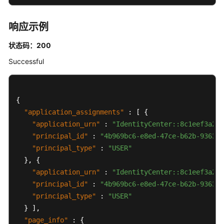
或
用
户
响应示例
组
关
状态码：200
联
Successful
的
应
用
程
{
序
"application_assignments"
:
[
{
列
"application_urn"
:
"IdentityCenter::8c1eef3a241
表
"principal_id"
:
"4b969bc6-e8ed-47ce-b62b-936319
-
"principal_type"
:
"USER"
ListApplicationAssignmentsForPrincipal
}
,
{
"application_urn"
:
"IdentityCenter::8c1eef3a241
应
"principal_id"
:
"4b969bc6-e8ed-47ce-b62b-936319
用
"principal_type"
:
"USER"
程
}
]
,
序
"page_info"
:
{
证