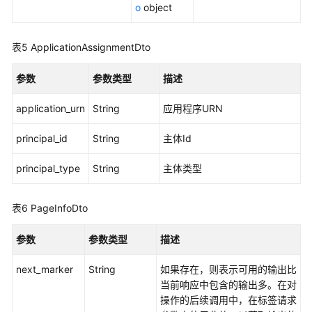
o
object
查
询
表5
ApplicationAssignmentDto
应
用
参数
参数类型
描述
程
序
application_urn
String
应用程序URN
已
分
principal_id
String
主体Id
配
的
principal_type
String
主体类型
用
户
表6
PageInfoDto
或
用
参数
参数类型
描述
户
组
next_marker
String
如果存在，则表示可用的输出比
列
当前响应中包含的输出多。在对
表
操作的后续调用中，在标签请求
-