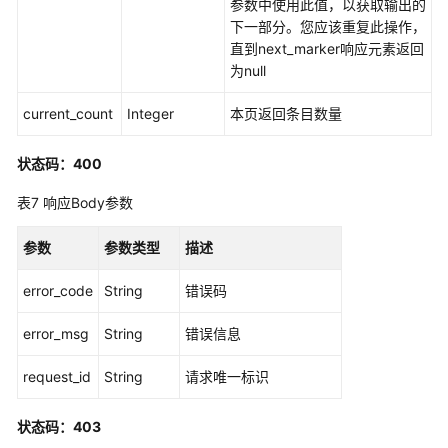
参数中使用此值，以获取输出的
ApplicationAssignment
下一部分。您应该重复此操作，
直到next_marker响应元素返回
应
为null
用
程
current_count
Integer
本页返回条目数量
序
分
状态码：400
配
用
表7
响应Body参数
户
或
参数
参数类型
描述
用
户
error_code
String
错误码
组
-
error_msg
String
错误信息
CreateApplicationAssignment
request_id
String
请求唯一标识
删
除
状态码：403
应