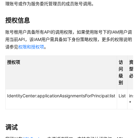
入
理账号或作为服务委托管理员的成员账号调用。
门
授权信息
用
户
账号根用户具备所有API的调用权限，如果使用账号下的IAM用户调
指
用当前API，该IAM用户需具备如下身份策略权限，更多的权限说明
南
请参见
权限和授权项
。
API
授权项
访
资源
参
问
型（
考
级
必须
别
使
用
IdentityCenter:applicationAssignmentsForPrincipal:list
List
inst
前
*
必
读
API
调试
概