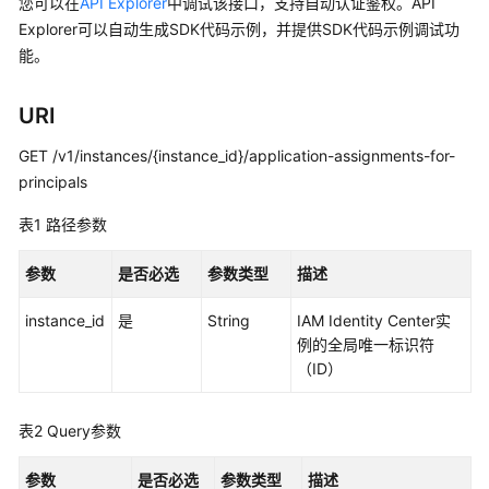
览
您可以在
API Explorer
中调试该接口，支持自动认证鉴权。API
Explorer可以自动生成SDK代码示例，并提供SDK代码示例调试功
如
能。
何
调
URI
用
API
GET /v1/instances/{instance_id}/application-assignments-for-
principals
API
表1
路径参数
实
例
参数
是否必选
参数类型
描述
管
instance_id
理
是
String
IAM Identity Center实
例的全局唯一标识符
（ID）
实
例
访
表2
Query参数
问
控
参数
是否必选
参数类型
描述