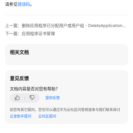
请参见
错误码
。
理
用
户
上一篇：删除应用程序已分配用户或用户组 - DeleteApplicationAssignment
组
下一篇：应用程序证书管理
管
理
相关文档
用
户/
用
户
意见反馈
组
文档内容是否对您有帮助？
绑
定
提供反馈
关
如您有其它疑问，您也可以通过华为云社区问答频道来与我们联系探讨
系
云宝助手提问
云社区提问
管
理