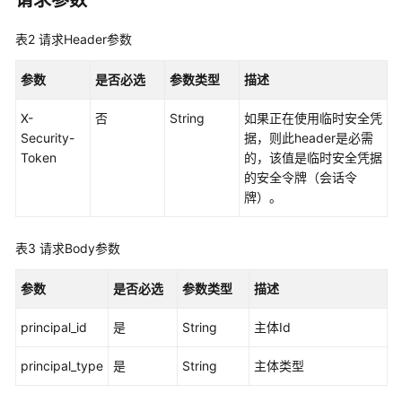
请求参数
制
属
表2
请求Header参数
性
配
参数
是否必选
参数类型
描述
置
管
X-
否
String
如果正在使用临时安全凭
理
Security-
据，则此header是必需
Token
的，该值是临时安全凭据
权
的安全令牌（会话令
限
牌）。
集
管
理
表3
请求Body参数
账
参数
是否必选
参数类型
描述
号
分
principal_id
是
String
主体Id
配
管
principal_type
是
String
主体类型
理