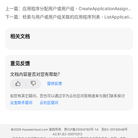
或
用
上一篇：应用程序分配用户或用户组 - CreateApplicationAssignment
户
下一篇：检索与用户或用户组关联的应用程序列表 - ListApplicationAssignmentsForPrincipal
组
关
联
相关文档
的
应
用
程
意见反馈
序
文档内容是否对您有帮助？
列
表
提供反馈
-
ListApplicationAssignmentsForPrincipal
如您有其它疑问，您也可以通过华为云社区问答频道来与我们联系探讨
云宝助手提问
云社区提问
应
用
程
序
©2026 Huaweicloud.com 版权所有
黔ICP备20004760号-14
苏B2-20130048号
A2.B1.B2-20070312
证