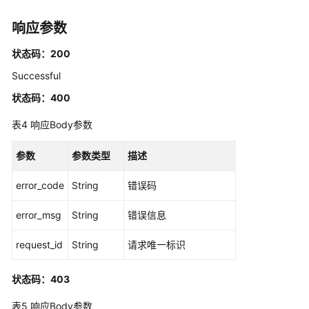
标
响应参数
签
管
状态码：200
理
Successful
应
状态码：400
用
程
表4
响应Body参数
序
管
参数
参数类型
描述
理
error_code
String
错误码
应
error_msg
用
String
错误信息
程
request_id
String
请求唯一标识
序
分
配
状态码：403
管
表5
响应Body参数
理