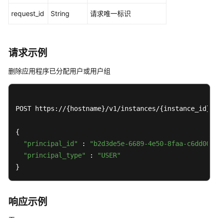
ApplicationAssignment
request_id
String
请求唯一标识
应
用
程
请求示例
序
删除应用程序已分配用户或用户组
分
配
用
户
POST https://{hostname}/v1/instances/{instance_id}/a
或
用
{

户
"principal_id"
 : 
"b2d3de5e-6689-4e50-8faa-c6dd00ec
组
"principal_type"
 : 
"USER"
-
}
CreateApplicationAssignment
删
响应示例
除
应