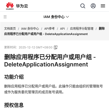
IAM 身份中心
文档首页
/
IAM 身份中心
/
API参考
/
API
/
应用程序分配管理
/
删除
应用程序已分配用户或用户组 - DeleteApplicationAssignment
最
更新时间：
2025-12-12 GMT+08:00
新
动
删除应用程序已分配用户或用户组 -
态
DeleteApplicationAssignment
产
功能介绍
品
介
删除应用程序已分配用户或用户组。此操作只能由组织的管理账号
绍
或作为服务委托管理员的成员账号调用。
快
速
授权信息