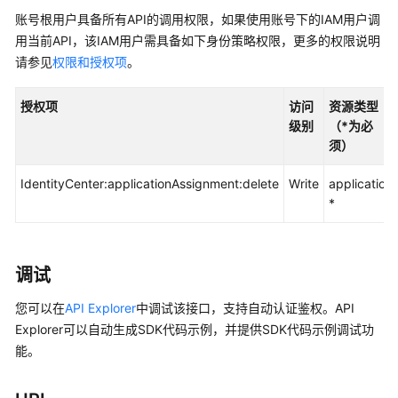
入
账号根用户具备所有API的调用权限，如果使用账号下的IAM用户调
门
用当前API，该IAM用户需具备如下身份策略权限，更多的权限说明
用
请参见
权限和授权项
。
户
指
授权项
访问
资源类型
南
级别
（*为必
须）
API
参
IdentityCenter:applicationAssignment:delete
Write
application
考
*
使
用
调试
前
必
您可以在
API Explorer
中调试该接口，支持自动认证鉴权。API
读
Explorer可以自动生成SDK代码示例，并提供SDK代码示例调试功
能。
API
概