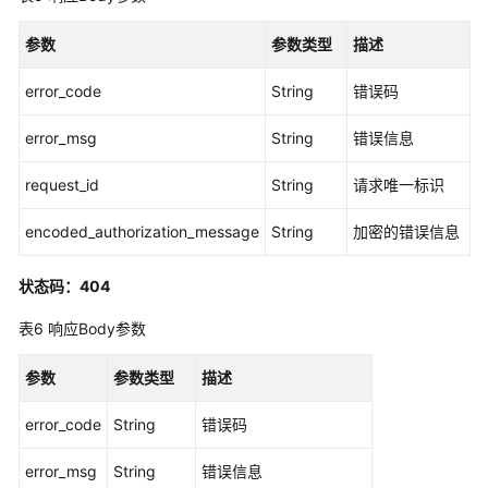
参数
参数类型
描述
查
询
error_code
String
错误码
应
用
error_msg
String
错误信息
程
序
request_id
String
请求唯一标识
已
分
encoded_authorization_message
String
加密的错误信息
配
的
用
状态码：404
户
表6
响应Body参数
或
用
参数
参数类型
描述
户
组
error_code
String
错误码
列
表
error_msg
String
错误信息
-