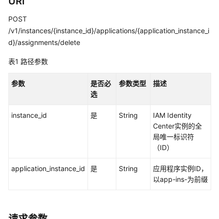
URI
览
POST
如
/v1/instances/{instance_id}/applications/{application_instance_i
何
d}/assignments/delete
调
用
表1
路径参数
API
参数
是否必
参数类型
描述
API
选
实
instance_id
是
String
IAM Identity
例
Center实例的全
管
局唯一标识符
理
（ID）
实
application_instance_id
是
String
应用程序实例ID，
例
以app-ins-为前缀
访
问
控