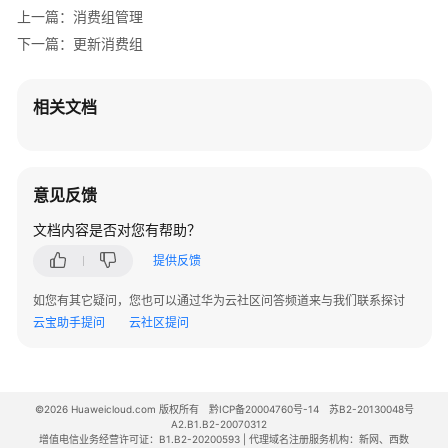
上一篇：消费组管理
下一篇：更新消费组
场
景
代
相关文档
码
示
例
意见反馈
常
见
文档内容是否对您有帮助？
问
提供反馈
题
如您有其它疑问，您也可以通过华为云社区问答频道来与我们联系探讨
视
云宝助手提问
云社区提问
频
帮
助
©2026 Huaweicloud.com 版权所有
黔ICP备20004760号-14
苏B2-20130048号
文
A2.B1.B2-20070312
增值电信业务经营许可证：B1.B2-20200593 | 代理域名注册服务机构：新网、西数
档