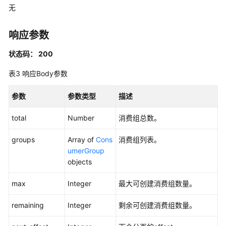
览
无
如
响应参数
何
调
状态码： 200
用
API
表3
响应Body参数
快
参数
参数类型
描述
速
入
total
Number
消费组总数。
门
groups
Array of
Cons
消费组列表。
API
umerGroup
V2（推
objects
荐）
max
Integer
最大可创建消费组数量。
应
用
remaining
Integer
剩余可创建消费组数量。
示