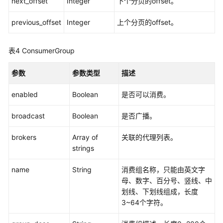
next_offset
例
Integer
下个分页的offset。
previous_offset
Integer
上个分页的offset。
权
限
和
表4
ConsumerGroup
授
权
参数
参数类型
描述
项
enabled
Boolean
是否可以消费。
历
史
broadcast
Boolean
是否广播。
API
brokers
Array of
关联的代理列表。
API
strings
V1
name
String
消费组名称，只能由英文字
API
母、数字、百分号、竖线、中
V2
划线、下划线组成，长度
3~64个字符。
实