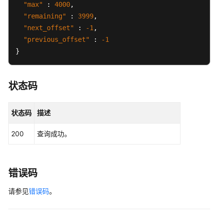
"max"
:
4000
,
息
"remaining"
:
3999
,
管
"next_offset"
:
-1
,
理
"previous_offset"
:
-1
}
实
例
诊
状态码
断
附
状态码
描述
录
200
查询成功。
修
订
记
错误码
录
请参见
错误码
。
SDK
参
考