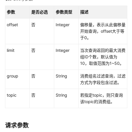
实
践
参数
是否必选
参数类型
描述
开
offset
否
Integer
偏移量，表示从此偏移量
发
开始查询，offset大于等
指
于0。
南
limit
否
Integer
当次查询返回的最大消费
API
组ID个数，默认值为
参
10，取值范围为1~50。
考
group
否
String
消费组名过滤查询，过滤
使
方式为字段包含过滤。
用
前
topic
否
String
若指定topic，则只查询
必
该topic的消费组。
读
API
请求参数
概