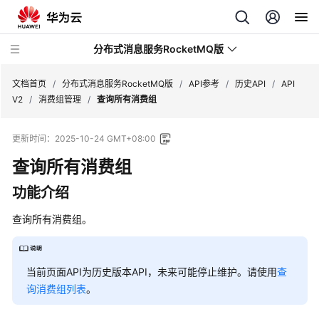
分布式消息服务RocketMQ版
文档首页
/
分布式消息服务RocketMQ版
/
API参考
/
历史API
/
API
V2
/
消费组管理
/
查询所有消费组
最
更新时间：
2025-10-24 GMT+08:00
新
动
查询所有消费组
态
功能介绍
服
查询所有消费组。
务
公
告
当前页面API为历史版本API，未来可能停止维护。请使用
查
产
询消费组列表
。
品