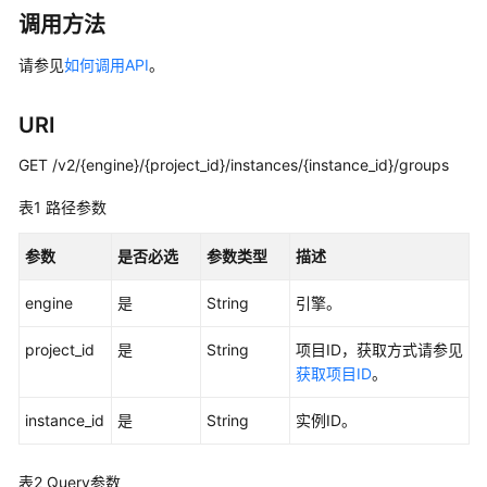
介
调用方法
绍
请参见
如何调用API
。
计
费
URI
说
明
GET /v2/{engine}/{project_id}/instances/{instance_id}/groups
快
表1
路径参数
速
入
参数
是否必选
参数类型
描述
门
engine
是
String
引擎。
用
户
project_id
是
String
项目ID，获取方式请参见
指
获取项目ID
。
南
instance_id
是
String
实例ID。
最
佳
表2
Query参数