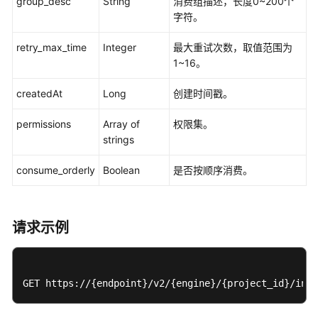
group_desc
String
消费组描述，长度0~200个
例
字符。
管
理
retry_max_time
Integer
最大重试次数，取值范围为
1~16。
消
费
createdAt
Long
创建时间戳。
组
管
permissions
Array of
权限集。
理
strings
查
consume_orderly
Boolean
是否按顺序消费。
询
所
有
消
请求示例
费
组
GET https://{endpoint}/v2/{engine}/{project_id}/inst
更
新