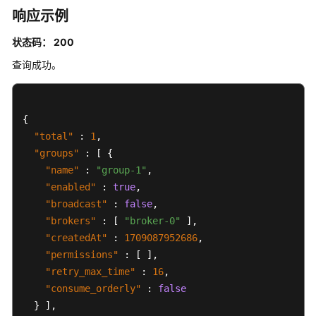
消
响应示例
费
组
状态码： 200
查询成功。
修
改
指
定
{
消
"total"
:
1
,
费
"groups"
:
[
{
组
"name"
:
"group-1"
,
"enabled"
:
true
,
删
"broadcast"
:
false
,
除
"brokers"
指
:
[
"broker-0"
]
,
定
"createdAt"
:
1709087952686
,
消
"permissions"
:
[
]
,
费
"retry_max_time"
:
16
,
组
"consume_orderly"
:
false
}
]
,
消