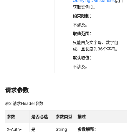
书
QueryingDBInstances
接口
获取实例ID。
API
约束限制：
参
不涉及。
考
取值范围：
使
只能由英文字母、数字组
用
成，且长度为36个字符。
前
默认取值
：
必
读
不涉及。
API
概
请求参数
览
表2
请求Header参数
如
何
参数
是否必选
参数类型
描述
调
用
X-Auth-
是
String
参数解释：