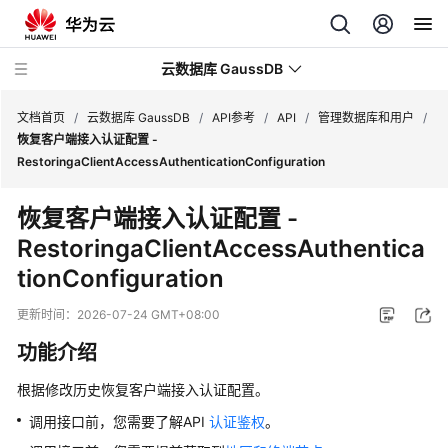
云数据库 GaussDB
文档首页
/
云数据库 GaussDB
/
API参考
/
API
/
管理数据库和用户
/
恢复客户端接入认证配置 -
RestoringaClientAccessAuthenticationConfiguration
最
新
恢复客户端接入认证配置 -
动
RestoringaClientAccessAuthentica
态
tionConfiguration
服
务
更新时间：
2026-07-24 GMT+08:00
公
功能介绍
告
根据修改历史恢复客户端接入认证配置。
产
调用接口前，您需要了解API
认证鉴权
。
品