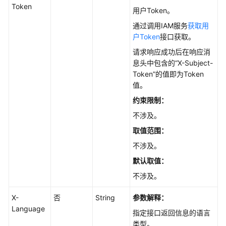
API
Token
用户Token。
API
通过调用IAM服务
获取用
户Token
接口获取。
引
请求响应成功后在响应消
擎
息头中包含的“X-Subject-
版
Token”的值即为Token
本
值。
和
约束限制：
规
格
不涉及。
取值范围
：
磁
不涉及。
盘
管
默认取值
：
理
不涉及。
实
X-
否
String
参数解释：
例
Language
指定接口返回信息的语言
管
类型。