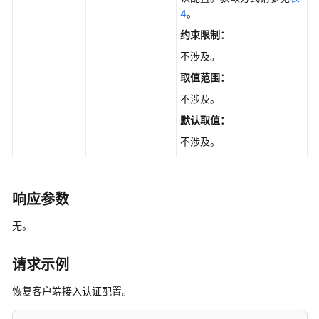
志
4
。
管
理
约束限制：
不涉及。
指
取值范围：
标
管
不涉及。
理
默认取值
：
不涉及。
慢
SQL
全
响应参数
量
SQL
无。
Top
请求示例
SQL
恢复客户端接入认证配置。
诊