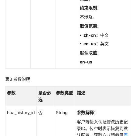
理
约束限制：
参
不涉及。
数
取值范围
：
配
置
zh-cn：
中文
en-us
：
英文
版
默认取值
：
本
升
en-us
级
表3
参数说明
备
份
参数
是否必
参数类型
描述
恢
选
复
管
hba_history_id
否
String
参数解释：
理
客户端接入认证修改历史记
录ID。传空时表示恢复到默
日
认配置。获取方式请参见
表