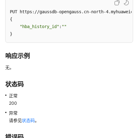
断
优
PUT https://gaussdb-opengauss.cn-north-4.myhuaweiclo
化
{

"hba_history_id"
:
""
SQL
}
限
流
响应示例
空
间
无。
分
析
状态码
会
正常
话
200
管
理
异常
请参见
状态码
。
SQL
PATCH
错误码