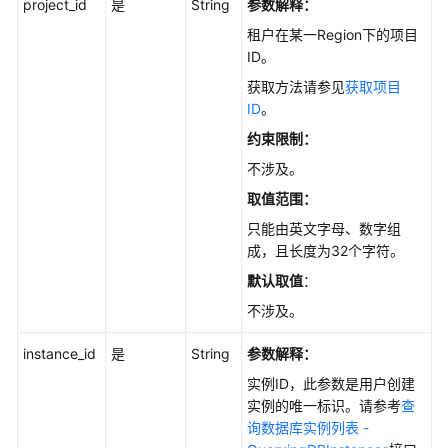
指
project_id
是
String
参数解释：
南
租户在某一Region下的项目
ID。
调
获取方法请参见
获取项目
优
ID
。
指
南
约束限制：
不涉及。
参
取值范围：
考
只能由英文字母、数字组
最
成，且长度为32个字符。
佳
默认取值
：
实
不涉及。
践
instance_id
是
String
参数解释：
性
能
实例ID，此参数是用户创建
白
实例的唯一标识。请参考
查
皮
询数据库实例列表 -