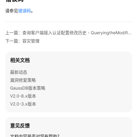
SQL
请参见
错误码
。
执
行
计
上一篇：查询客户端接入认证配置修改历史 - QueryingtheModificationHistoryofaClientAccessAuthenticationConfiguration
划
下一篇：容灾管理
ASP
报
相关文档
告
最新动态
WDR
漏洞修复策略
报
GaussDB版本策略
告
V2.0-8.x版本
V2.0-3.x版本
管
理
数
据
意见反馈
库
文档内容是否对您有帮助？