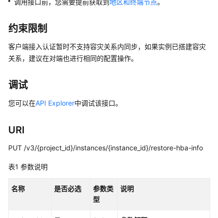
介
调用接口前，您需要提前获取到
地区和终端节点
。
绍
约束限制
计
费
客户端接入认证暂时不支持容灾关系内同步，如果实例已搭建容灾
说
关系，建议在对端也进行相同的配置操作。
明
调试
快
速
您可以在
API Explorer
中调试该接口。
入
门
URI
用
PUT /v3/{project_id}/instances/{instance_id}/restore-hba-info
户
指
表1
参数说明
南
名称
是否必选
参数类
说明
开
型
发