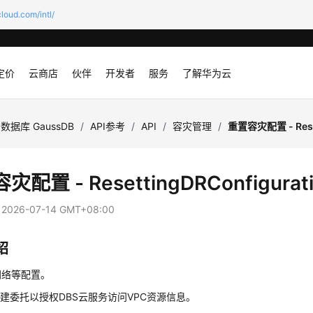
loud.com/intl/
定价
云商店
伙伴
开发者
服务
了解华为云
数据库 GaussDB
/
API参考
/
API
/
容灾管理
/
重置容灾配置 - Reset
配置 - ResettingDRConfigurat
：
2026-07-14 GMT+08:00
绍
网络等配置。
建委托以授权DBS云服务访问VPC资源信息。