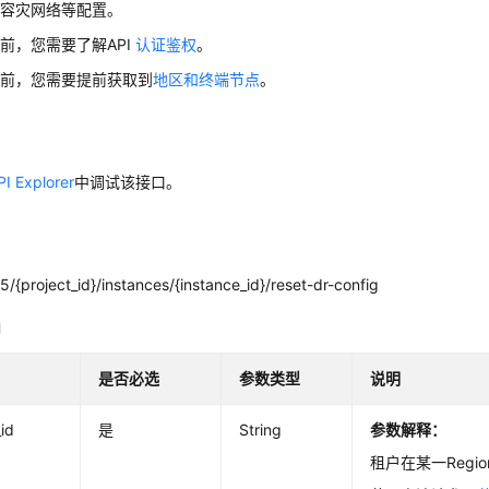
例容灾网络等配置。
前，您需要了解API
认证鉴权
。
口前，您需要提前获取到
地区和终端节点
。
PI Explorer
中调试该接口。
/{project_id}/instances/{instance_id}/reset-dr-config
明
是否必选
参数类型
说明
_id
是
String
参数解释：
租户在某一Regi