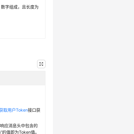
、数字组成，且长度为
获取用户Token
接口获
在响应消息头中包含的
oken”的值即为Token值。