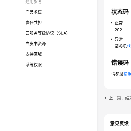
通用参考
状态码
产品术语
责任共担
正常
202
云服务等级协议（SLA）
异常
白皮书资源
请参见
支持区域
错误码
系统权限
请参见
错
上一篇：结束日志
意见反馈