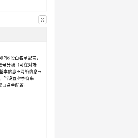
网IP网段白名单配置，
逗号分隔（可在对端
>基本信息->网络信息->
）。当设置空字符串
理白名单配置。