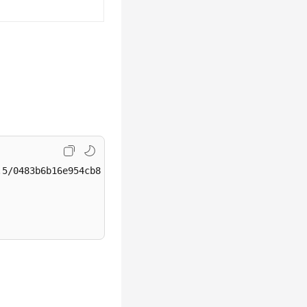
.5/0483b6b16e954cb88930a360d2c4e663/instances/c04c789b6ba