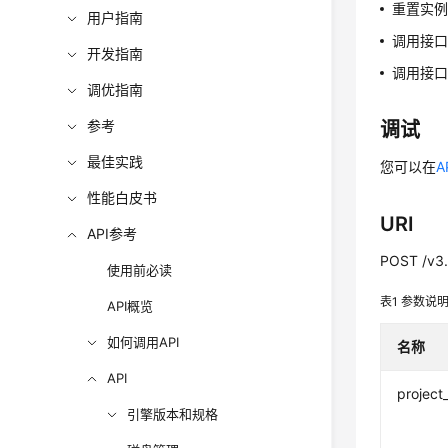
重置实
用户指南
调用接口
开发指南
调用接
调优指南
参考
调试
最佳实践
您可以在
A
性能白皮书
URI
API参考
POST /v3.5
使用前必读
表1
参数说
API概览
如何调用API
名称
API
project
引擎版本和规格