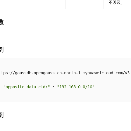
不涉及。
数
例
ttps://gaussdb-opengauss.cn-north-1.myhuaweicloud.com/v3
"opposite_data_cidr"
 : 
"192.168.0.0/16"
例