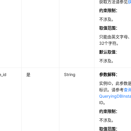
获取方法请参见
约束限制：
不涉及。
取值范围：
只能由英文字母
32个字符。
默认取值
：
不涉及。
e_id
是
String
参数解释：
实例ID，此参数
标识。请参考
查询
QueryingDBInst
ID。
约束限制：
不涉及。
取值范围：