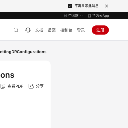
不再显示此消息
中国站
华为云App
文档
备案
控制台
登录
注册
tingDRConfigurations
ions
分享
查看PDF