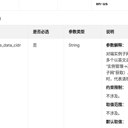
en-us
明
是否必选
参数类型
说明
e_data_cidr
否
String
参数解释：
对端实例子
多个以英文
“实例管理-
子网”获取
时，代表清
约束限制：
不涉及。
取值范围：
不涉及。
默认取值
：