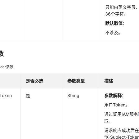
只能由英文字母
36个字符。
默认取值
：
不涉及。
数
der参数
是否必选
参数类型
描述
-Token
是
String
参数解释：
用户Token。
ionship
通过调用IAM服务
取。
请求响应成功后
“X-Subject-T