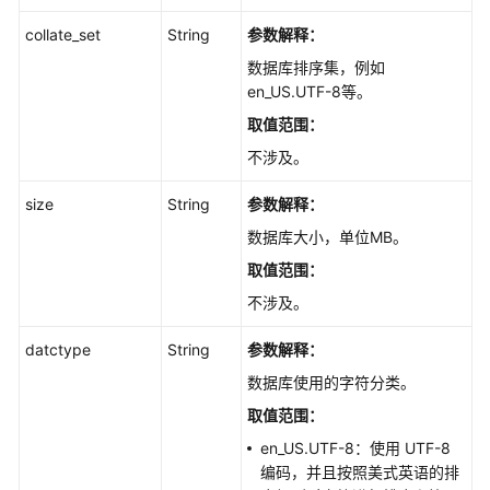
管
collate_set
String
参数解释：
理
数
数据库排序集，例如
据
en_US.UTF-8等。
库
取值范围
：
和
不涉及。
用
户
size
String
参数解释：
创
数据库大小，单位MB。
建
取值范围
：
数
不涉及。
据
库
datctype
String
参数解释：
-
CreatingaDatabase
数据库使用的字符分类。
取值范围
：
创
en_US.UTF-8：使用 UTF-8
建
编码，并且按照美式英语的排
数