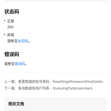
"name"
:
"gaussdb_test2"
,
询
"owner"
:
"root"
,
数
状态码
"size"
:
"25 MB"
,
据
"datctype"
:
"en_US.UTF-8"
,
正常
库
"character_set"
:
"UTF8"
,
SCHEMA
200
"collate_set"
:
"en_US.UTF-8"
,
列
异常
"compatibility_type"
:
"GaussDB"
表
请参见
状态码
。
}
-
]
,
QueryingDatabaseSchemas
错误码
"total_count"
:
3
删
}
请参见
错误码
。
除
数
据
上一篇：重置数据库账号密码 - ResettingaPasswordforaDatabaseAccount
库
-
下一篇：查询数据库用户列表 - QueryingDatabaseUsers
DeletingaDatabase
相关文档
查
询