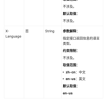
复
不涉及。
管
理
默认取值
：
不涉及。
日
志
X-
否
String
参数解释：
管
Language
指定接口返回信息的语言
理
类型。
指
约束限制：
标
不涉及。
管
取值范围：
理
zh-cn
：中文
慢
en-us
：英文
SQL
默认取值
：
en-us
全
量
SQL