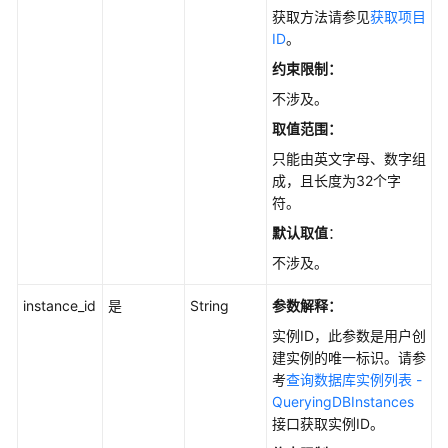
指
获取方法请参见
获取项目
南
ID
。
约束限制：
开
发
不涉及。
指
取值范围：
南
只能由英文字母、数字组
成，且长度为32个字
调
符。
优
指
默认取值
：
南
不涉及。
参
instance_id
是
String
参数解释：
考
实例ID，此参数是用户创
建实例的唯一标识。请参
最
考
查询数据库实例列表 -
佳
QueryingDBInstances
实
接口获取实例ID。
践