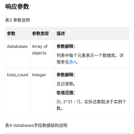
响应参数
Top
SQL
表3
参数说明
诊
参数
参数类型
描述
断
优
databases
Array of
参数解释：
化
objects
列表中每个元素表示一个数据库。详
情参见
表4
。
SQL
限
total_count
Integer
参数解释：
流
总记录数。
空
取值范围
：
间
[0, 2^31 - 1]，实际总数取决于实例个
分
数。
析
会
表4
databases字段数据结构说明
话