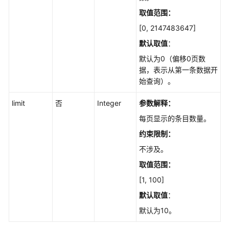
取值范围：
如
[0, 2147483647]
何
调
默认取值
：
用
默认为0（偏移0页数
API
据，表示从第一条数据开
始查询）。
API
limit
否
Integer
参数解释：
引
每页显示的条目数量。
擎
版
约束限制：
本
不涉及。
和
取值范围：
规
格
[1, 100]
默认取值
：
磁
默认为10。
盘
管