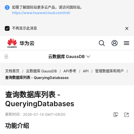
如需了解国际站更多云产品，请访问国际站。
https://www.huaweicloud.com/intl/
不再显示此消息
云数据库 GaussDB
文档首页
/
云数据库 GaussDB
/
API参考
/
API
/
管理数据库和用户
/
查询数据库列表 - QueryingDatabases
最
查询数据库列表 -
新
QueryingDatabases
动
态
更新时间：
2026-07-14 GMT+08:00
服
功能介绍
务