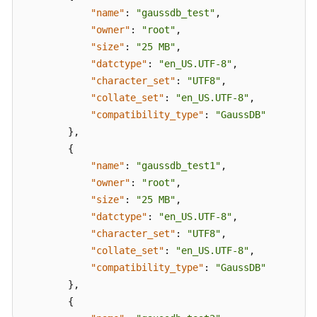
数
"name"
:
"gaussdb_test"
,
据
"owner"
:
"root"
,
库
"size"
:
"25 MB"
,
列
表
"datctype"
:
"en_US.UTF-8"
,
-
"character_set"
:
"UTF8"
,
QueryingDatabases
"collate_set"
:
"en_US.UTF-8"
,
"compatibility_type"
:
"GaussDB"
查
}
,
询
{
数
"name"
:
"gaussdb_test1"
,
据
"owner"
:
"root"
,
库
"size"
:
"25 MB"
,
用
"datctype"
:
"en_US.UTF-8"
,
户
"character_set"
:
"UTF8"
,
列
"collate_set"
:
"en_US.UTF-8"
,
表
-
"compatibility_type"
:
"GaussDB"
QueryingDatabaseUsers
}
,
{
查