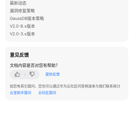
最新动态
数
漏洞修复策略
据
库
GaussDB版本策略
表
V2.0-8.x版本
列
V2.0-3.x版本
表
-
QueryingDatabaseTables
意见反馈
删
文档内容是否对您有帮助？
除
提供反馈
数
据
如您有其它疑问，您也可以通过华为云社区问答频道来与我们联系探讨
库
云宝助手提问
云社区提问
SCHEMA
-
DeletingaSchema
创
建