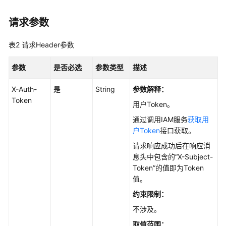
理
请求参数
实
例
表2
请求Header参数
管
理
参数
是否必选
参数类型
描述
参
X-Auth-
是
String
参数解释：
数
Token
用户Token。
配
置
通过调用IAM服务
获取用
户Token
接口获取。
版
请求响应成功后在响应消
本
息头中包含的“X-Subject-
升
Token”的值即为Token
级
值。
约束限制：
备
份
不涉及。
恢
取值范围：