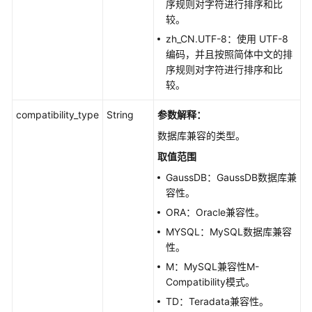
序规则对字符进行排序和比
据
较。
库
用
zh_CN.UTF-8：使用 UTF-8
户
编码，并且按照简体中文的排
-
序规则对字符进行排序和比
CreatingaDatabaseAccount
较。
compatibility_type
String
参数解释：
创
建
数据库兼容的类型。
数
取值范围
据
库
GaussDB：GaussDB数据库兼
SCHEMA
容性。
-
ORA：Oracle兼容性。
CreatingaDatabaseSchema
MYSQL：MySQL数据库兼容
性。
授
M：MySQL兼容性M-
权
Compatibility模式。
数
据
TD：Teradata兼容性。