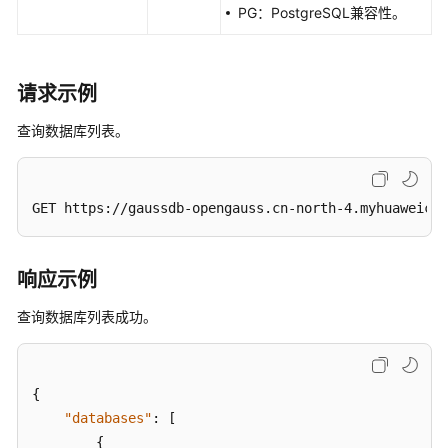
库
PG：PostgreSQL兼容性。
账
号
-
请求示例
ConfiguringPermissionsofDatabaseAccounts
查询数据库列表。
重
置
数
据
GET https://gaussdb-opengauss.cn-north-4.myhuaweiclo
库
账
号
响应示例
密
码
查询数据库列表成功。
-
ResettingaPasswordforaDatabaseAccount
{
查
"databases"
:
[
询
{