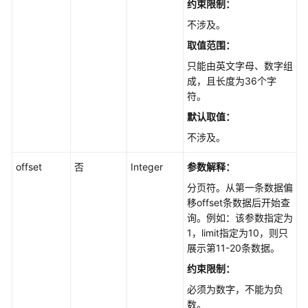
约束限制：
性
不涉及。
能
取值范围：
白
只能由英文字母、数字组
皮
成，且长度为36个字
书
符。
API
默认取值
：
参
不涉及。
考
offset
否
Integer
参数解释：
使
分页符。从第一条数据偏
用
移offset条数据后开始查
前
询。例如：该参数指定为
必
1，limit指定为10，则只
读
展示第11-20条数据。
约束限制：
API
概
必须为数字，不能为负
览
数。