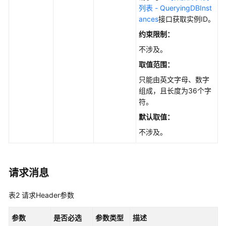
书
列表 - QueryingDBInst
ances
接口获取实例ID。
API
约束限制：
参
考
不涉及。
取值范围：
使
只能由英文字母、数字
用
组成，且长度为36个字
前
符。
必
读
默认取值
：
不涉及。
API
概
览
请求消息
如
何
表2
请求Header参数
调
用
参数
是否必选
参数类型
描述