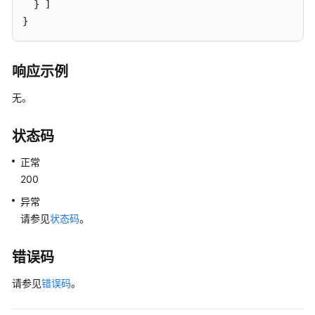
  } ] 

重
}
置
数
据
响应示例
库
账
无。
号
密
状态码
码
-
正常
ResettingaPasswordforaDatabaseAccount
200
查
异常
询
请参见
状态码
。
数
据
错误码
库
列
请参见
错误码
。
表
-