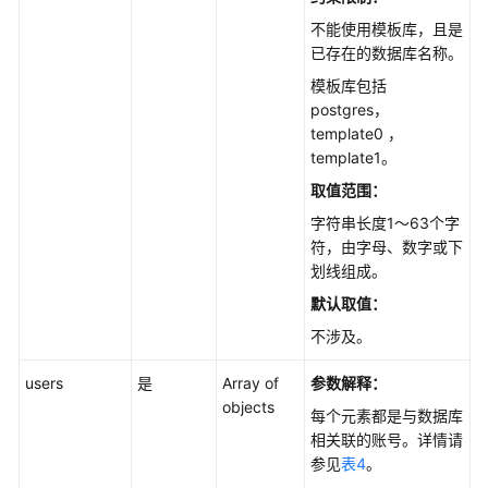
志
管
不能使用模板库，且是
理
已存在的数据库名称。
模板库包括
指
postgres，
标
template0 ，
管
template1。
理
取值范围：
慢
字符串长度1～63个字
SQL
符，由字母、数字或下
划线组成。
全
默认取值：
量
不涉及。
SQL
users
是
Array of
参数解释：
Top
objects
每个元素都是与数据库
SQL
相关联的账号。详情请
参见
表4
。
诊