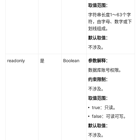
取值范围：
SQL
字符串长度1～63个字
执
符，由字母、数字或下
行
划线组成。
计
划
默认取值：
不涉及。
ASP
报
readonly
是
Boolean
参数解释：
告
数据库账号权限。
WDR
约束限制：
报
不涉及。
告
取值范围：
管
true：只读。
理
false：可读可写。
数
默认取值：
据
库
不涉及。