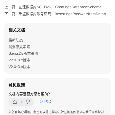
QueryingDatabases
上一篇：创建数据库SCHEMA - CreatingaDatabaseSchema
下一篇：重置数据库账号密码 - ResettingaPasswordforaDatabaseAccount
查
询
数
相关文档
据
库
最新动态
用
漏洞修复策略
户
GaussDB版本策略
列
V2.0-8.x版本
表
-
V2.0-3.x版本
QueryingDatabaseUsers
查
意见反馈
询
文档内容是否对您有帮助？
数
据
提供反馈
库
SCHEMA
如您有其它疑问，您也可以通过华为云社区问答频道来与我们联系探讨