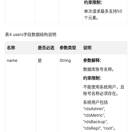
断
约束限制：
优
单次请求最多支持50
化
个元素。
SQL
限
表4
users字段数据结构说明
流
名称
是否必选
参数类型
说明
空
name
是
String
参数解释：
间
分
数据库账号名称。
析
约束限制：
不能使用系统用户，且
会
账号名称必须存在。
话
管
系统用户包括
理
“rdsAdmin”,
“rdsMetric”,
SQL
“rdsBackup”,
PATCH
“rdsRepl”, “root”。