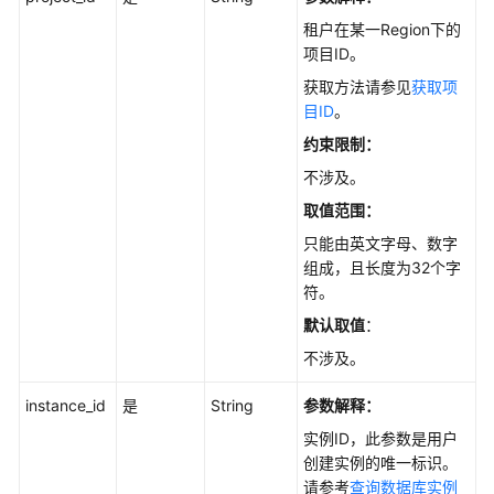
指
南
租户在某一Region下的
项目ID。
调
获取方法请参见
获取项
优
目ID
。
指
约束限制：
南
不涉及。
参
取值范围：
考
只能由英文字母、数字
组成，且长度为32个字
最
符。
佳
实
默认取值
：
践
不涉及。
性
instance_id
是
String
参数解释：
能
实例ID，此参数是用户
白
创建实例的唯一标识。
皮
请参考
查询数据库实例