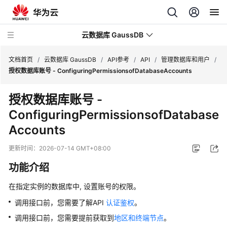
云数据库 GaussDB
文档首页
/
云数据库 GaussDB
/
API参考
/
API
/
管理数据库和用户
/
授权数据库账号 - ConfiguringPermissionsofDatabaseAccounts
最
授权数据库账号 -
新
ConfiguringPermissionsofDatabase
动
态
Accounts
服
更新时间：
2026-07-14 GMT+08:00
务
功能介绍
公
告
在指定实例的数据库中, 设置账号的权限。
调用接口前，您需要了解API
认证鉴权
。
产
品
调用接口前，您需要提前获取到
地区和终端节点
。