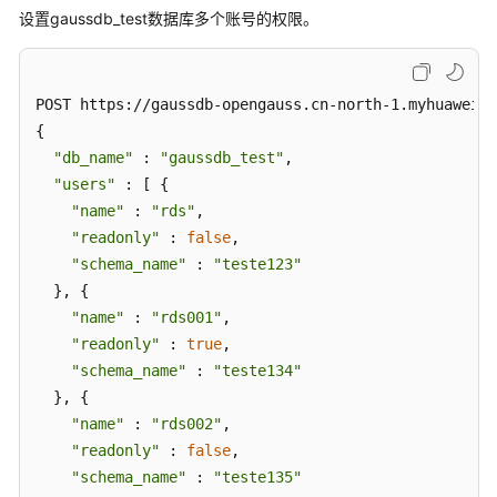
设置gaussdb_test数据库多个账号的权限。
创
建
数
POST https://gaussdb-opengauss.cn-north-1.myhuaweicl
据
{ 

库
"db_name"
 : 
"gaussdb_test"
, 

SCHEMA
"users"
 : [ { 

-
"name"
 : 
"rds"
, 

CreatingaDatabaseSchema
"readonly"
 : 
false
, 

"schema_name"
 : 
"teste123"
授
  }, { 

权
"name"
 : 
"rds001"
, 

数
"readonly"
 : 
true
, 

据
库
"schema_name"
 : 
"teste134"
账
  }, { 

号
"name"
 : 
"rds002"
, 

-
"readonly"
 : 
false
, 

ConfiguringPermissionsofDatabaseAccounts
"schema_name"
 : 
"teste135"