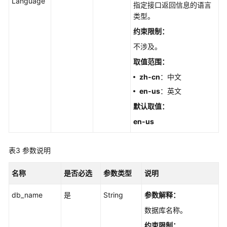
Language
理
指定接口返回信息的语言
类型。
参
约束限制：
数
配
不涉及。
置
取值范围：
zh-cn
：中文
版
en-us
：英文
本
升
默认取值
：
级
en-us
备
份
表3
参数说明
恢
复
名称
是否必选
参数类型
说明
管
理
db_name
是
String
参数解释：
数据库名称。
日
约束限制：