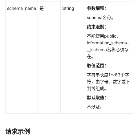
和
用
schema_name
是
String
参数解释：
户
schema名称。
约束限制：
创
建
不能使用public，
数
information_schema，
据
且schema名称必须存
库
在。
-
取值范围：
CreatingaDatabase
字符串长度1～63个字
符，由字母、数字或下
创
划线组成。
建
数
默认取值：
据
不涉及。
库
用
户
请求示例
-
CreatingaDatabaseAccount