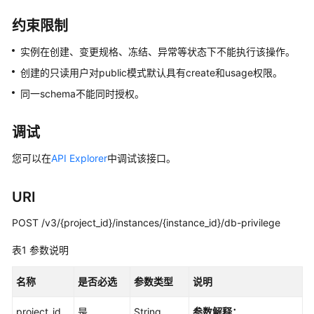
介
绍
约束限制
计
实例在创建、变更规格、冻结、异常等状态下不能执行该操作。
费
创建的只读用户对public模式默认具有create和usage权限。
说
同一schema不能同时授权。
明
快
调试
速
入
您可以在
API Explorer
中调试该接口。
门
URI
用
户
POST /v3/{project_id}/instances/{instance_id}/db-privilege
指
表1
参数说明
南
名称
是否必选
参数类型
说明
开
发
project_id
是
String
参数解释：