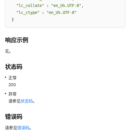
"lc_collate"
询
 : 
"en_US.UTF-8"
, 

数
"lc_ctype"
 : 
"en_US.UTF-8"
据
 }
库
SCHEMA
列
响应示例
表
-
无。
QueryingDatabaseSchemas
状态码
删
除
正常
数
200
据
异常
库
请参见
状态码
。
-
DeletingaDatabase
错误码
查
请参见
错误码
。
询