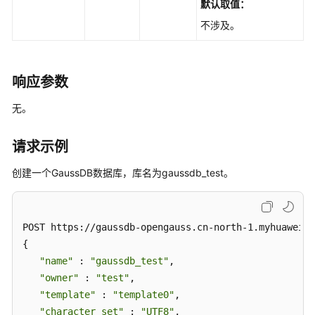
数
默认取值：
据
不涉及。
库
列
表
-
响应参数
QueryingDatabases
无。
查
询
请求示例
数
创建一个GaussDB数据库，库名为gaussdb_test。
据
库
用
户
POST https://gaussdb-opengauss.cn-north-1.myhuaweicl
列
{ 

表
"name"
 : 
"gaussdb_test"
, 

-
"owner"
 : 
"test"
, 

QueryingDatabaseUsers
"template"
 : 
"template0"
, 

"character_set"
 : 
"UTF8"
, 

查