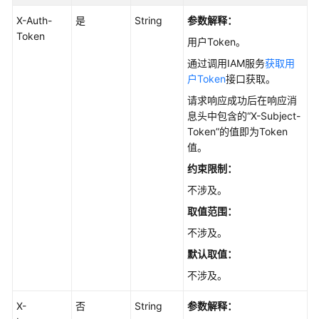
X-Auth-
是
String
参数解释：
如
Token
何
用户Token。
调
通过调用IAM服务
获取用
用
户Token
接口获取。
API
请求响应成功后在响应消
息头中包含的“X-Subject-
API
Token”的值即为Token
值。
引
擎
约束限制：
版
不涉及。
本
取值范围
：
和
规
不涉及。
格
默认取值
：
不涉及。
磁
盘
X-
否
String
参数解释：
管