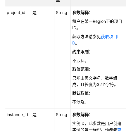
指
南
project_id
是
String
参数解释：
租户在某一Region下的项目
开
ID。
发
指
获取方法请参见
获取项目I
南
D
。
约束限制：
调
不涉及。
优
指
取值范围：
南
只能由英文字母、数字组
成，且长度为32个字符。
参
默认取值
：
考
不涉及。
最
佳
instance_id
是
String
参数解释：
实
实例ID，此参数是用户创建
践
实例的唯一标识。请参考
查