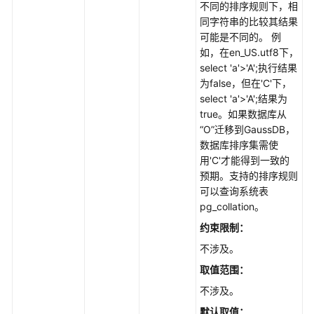
不同的排序规则下，相
据
同字符串的比较其结果
库
可能是不同的。 例
用
如，在en_US.utf8下，
户
select 'a'>'A';执行结果
-
为false，但在'C'下，
CreatingaDatabaseAccount
select 'a'>'A';结果为
true。如果数据库从
创
“O”迁移到GaussDB，
建
数据库排序集需使
数
用'C'才能得到一致的
据
预期。支持的排序规则
库
可以查询系统表
SCHEMA
pg_collation。
-
CreatingaDatabaseSchema
约束限制：
不涉及。
授
取值范围：
权
数
不涉及。
据
默认取值：