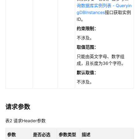
询数据库实例列表 - Queryin
性
gDBInstances
接口获取实例
能
ID。
白
约束限制：
皮
书
不涉及。
取值范围：
API
只能由英文字母、数字组
参
成，且长度为36个字符。
考
默认取值
：
使
不涉及。
用
前
必
请求参数
读
表2
请求Header参数
API
概
参数
是否必选
参数类型
描述
览