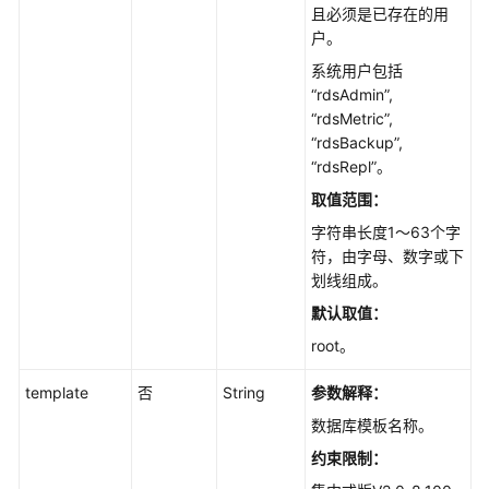
管
且必须是已存在的用
理
户。
系统用户包括
SQL
“rdsAdmin”,
PATCH
“rdsMetric”,
“rdsBackup”,
SQL
“rdsRepl”。
执
取值范围：
行
字符串长度1～63个字
计
符，由字母、数字或下
划
划线组成。
ASP
默认取值：
报
root。
告
template
否
String
参数解释：
WDR
数据库模板名称。
报
告
约束限制：