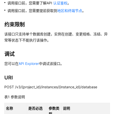
公
调用接口前，您需要了解API
认证鉴权
。
告
调用接口前，您需要提前获取到
地区和终端节点
。
产
约束限制
品
介
该接口只支持单个数据库创建，实例在创建、变更规格、冻结、异
绍
常等状态下不能执行该操作。
计
调试
费
说
您可以在
API Explorer
中调试该接口。
明
快
URI
速
POST /v3/{project_id}/instances/{instance_id}/database
入
门
表1
参数说明
用
名称
是否必选
参数类
说明
户
型