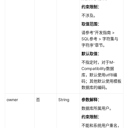
约束限制：
Top
不涉及。
SQL
取值范围：
诊
请参考“开发指南 >
断
SQL参考 > 字符集与
优
字符序”章节。
化
默认取值：
SQL
不指定时，对于M-
限
Compatibility数据
流
库，默认使用utf8编
码；其他默认使用模板
空
数据库的编码。
间
分
owner
否
String
参数解释：
析
数据库所属用户。
约束限制：
会
话
不能和系统用户重名，