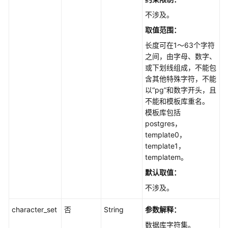
复
不涉及。
管
理
取值范围：
长度可在1～63个字符
日
之间，由字母、数字、
志
或下划线组成，不能包
管
含其他特殊字符，不能
理
以“pg”和数字开头，且
不能和模板库重名。
指
模板库包括
标
postgres，
管
template0，
理
template1，
templatem。
慢
默认取值：
SQL
不涉及。
全
character_set
否
String
参数解释：
量
SQL
数据库字符集。