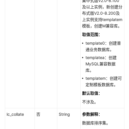
集中式版
V2.0-8.100
管
及以上实例，新创建分
理
布式版V2.0-8.200及
数
上实例支持templatem
据
模板，创建M兼容库。
库
取值范围：
和
用
template0：创建普
户
通业务数据库。
templatea：创建
创
MySQL兼容数据
建
库。
数
templatem：创建可
据
定制模板数据库。
库
-
默认取值：
CreatingaDatabase
不涉及。
创
lc_collate
否
String
参数解释：
建
数据库排序集。
数