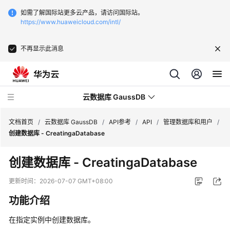
如需了解国际站更多云产品，请访问国际站。
https://www.huaweicloud.com/intl/
不再显示此消息
云数据库 GaussDB
文档首页
/
云数据库 GaussDB
/
API参考
/
API
/
管理数据库和用户
/
创建数据库 - CreatingaDatabase
最
创建数据库 - CreatingaDatabase
新
动
更新时间：
2026-07-07 GMT+08:00
态
功能介绍
服
在指定实例中创建数据库。
务