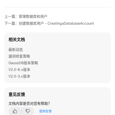
数
据
库
上一篇：管理数据库和用户
表
下一篇：创建数据库用户 - CreatingaDatabaseAccount
列
表
-
相关文档
QueryingDatabaseTables
最新动态
删
漏洞修复策略
除
GaussDB版本策略
数
V2.0-8.x版本
据
V2.0-3.x版本
库
SCHEMA
-
意见反馈
DeletingaSchema
文档内容是否对您有帮助？
创
提供反馈
建