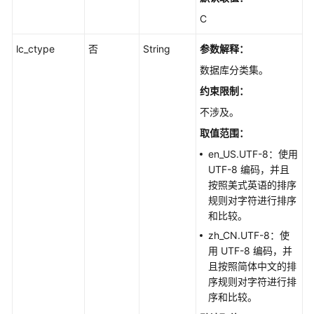
库
C
账
号
lc_ctype
否
String
参数解释：
-
ConfiguringPermissionsofDatabaseAccounts
数据库分类集。
约束限制：
重
不涉及。
置
数
取值范围：
据
en_US.UTF-8：使用
库
UTF-8 编码，并且
账
按照美式英语的排序
号
规则对字符进行排序
密
和比较。
码
zh_CN.UTF-8：使
-
用 UTF-8 编码，并
ResettingaPasswordforaDatabaseAccount
且按照简体中文的排
序规则对字符进行排
查
序和比较。
询