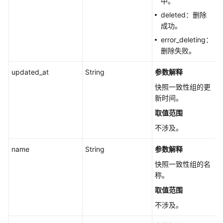
中。
致
性
deleted：删除
组
成功。
-
error_deleting：
CreateSnapshotGroup
删除失败。
更
updated_at
String
参数解释
新
快照一致性组的更
快
新时间。
照
取值范围
一
致
不涉及。
性
组
name
String
参数解释
-
快照一致性组的名
UpdateSnapshotGroup
称。
取值范围
查
询
不涉及。
单