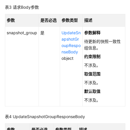
理
表3
请求Body参数
默
参数
是否必选
参数类型
描述
认
加
snapshot_group
是
UpdateSn
参数解释
密
apshotGr
待更新的快照一致性
oupRespo
组信息。
nseBody
标
约束限制
object
准
快
不涉及。
照
取值范围
管
不涉及。
理
默认取值
创
不涉及。
建
快
表4
UpdateSnapshotGroupResponseBody
照
-
CreateSnapshotV5
参数
是否必选
参数类型
描述