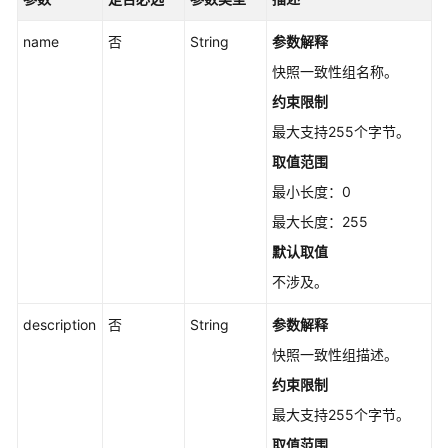
name
否
String
参数解释
更
新
快照一致性组名称。
快
约束限制
照
信
最大支持255个字节。
息
取值范围
-
最小长度：0
UpdateSnapshotV5
最大长度：255
查
默认取值
询
不涉及。
单
个
description
否
String
参数解释
快
照
快照一致性组描述。
信
约束限制
息
最大支持255个字节。
-
ShowSnapshotV5
取值范围