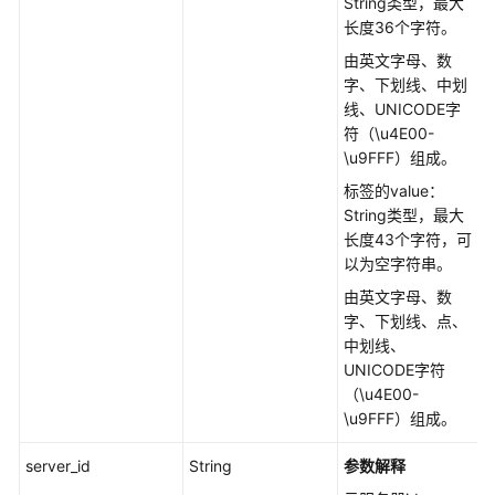
String类型，最大
ListSnapshotGroup
长度36个字符。
由英文字母、数
查
字、下划线、中划
询
线、UNICODE字
快
符（\u4E00-
照
\u9FFF）组成。
一
标签的value：
致
String类型，最大
性
长度43个字符，可
组
以为空字符串。
个
数
由英文字母、数
-
字、下划线、点、
GetSnapshotsGroupCount
中划线、
UNICODE字符
删
（\u4E00-
除
\u9FFF）组成。
快
照
server_id
String
参数解释
一