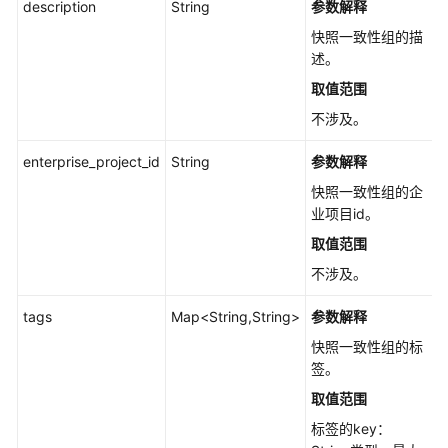
个
description
String
参数解释
快
快照一致性组的描
照
述。
一
取值范围
致
性
不涉及。
组
-
enterprise_project_id
String
参数解释
ShowSnapshotGroup
快照一致性组的企
业项目id。
查
取值范围
询
快
不涉及。
照
一
tags
Map<String,String>
参数解释
致
快照一致性组的标
性
签。
组
取值范围
列
表
标签的key：
-