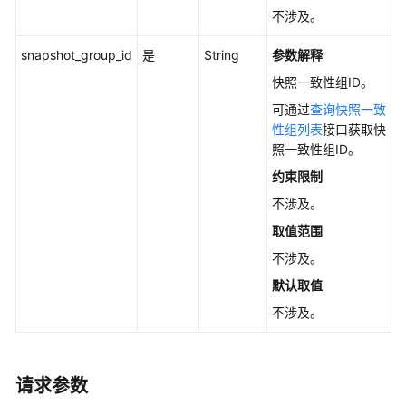
入
不涉及。
门
snapshot_group_id
是
String
参数解释
API
快照一致性组ID。
云
可通过
查询快照一致
硬
性组列表
接口获取快
盘
照一致性组ID。
管
约束限制
理
不涉及。
存
取值范围
量
不涉及。
快
默认取值
照
管
不涉及。
理
配
请求参数
额