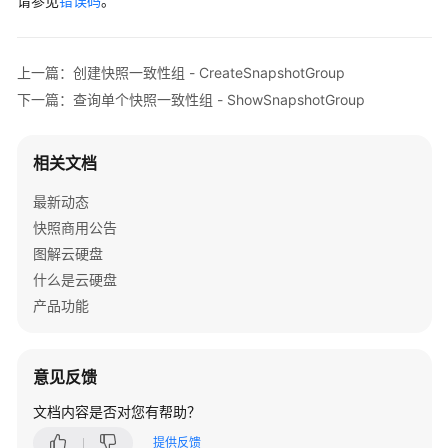
请参见
错误码
。
资
源
支
上一篇：创建快照一致性组 - CreateSnapshotGroup
持
下一篇：查询单个快照一致性组 - ShowSnapshotGroup
区
域
相关文档
系
最新动态
统
权
快照商用公告
限
图解云硬盘
什么是云硬盘
产品功能
意见反馈
文档内容是否对您有帮助？
提供反馈