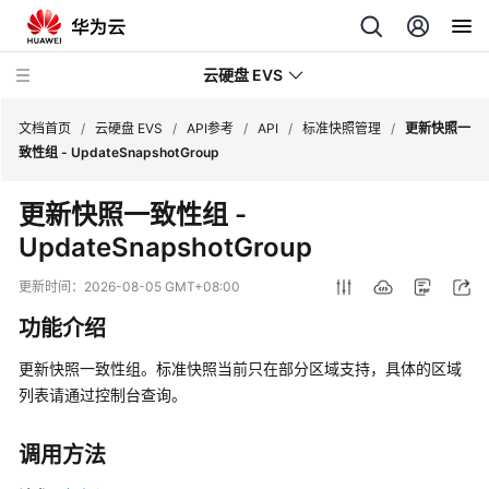
云硬盘 EVS
文档首页
/
云硬盘 EVS
/
API参考
/
API
/
标准快照管理
/
更新快照一
致性组 - UpdateSnapshotGroup
最
更新快照一致性组 -
新
UpdateSnapshotGroup
动
态
更新时间：
2026-08-05 GMT+08:00
服
功能介绍
务
公
更新快照一致性组。标准快照当前只在部分区域支持，具体的区域
告
列表请通过控制台查询。
产
调用方法
品