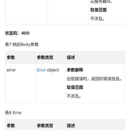
云服务器id。
致
取值范围
性
组
不涉及。
-
DeleteSnapshotGroup
状态码：400
标
表7
响应Body参数
准
快
参数
参数类型
描述
照
标
error
Error
object
参数解释
签
出现错误时，返回的错误信息。
管
取值范围
理
不涉及。
安
全
表8
Error
保
护
参数
参数类型
描述
组