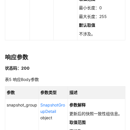
最小长度：0
查
最大长度：255
询
快
默认取值
照
不涉及。
详
情
列
表
响应参数
-
状态码：200
ListSnapshotsDetailsV5
表5
响应Body参数
查
询
参数
参数类型
描述
快
照
snapshot_group
SnapshotGro
参数解释
个
upDetail
更新后的快照一致性组信息。
数
object
-
取值范围
GetSnapshotsCountV5