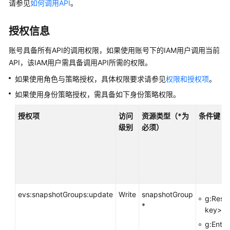
介
请参见
如何调用API
。
绍
授权信息
快
速
账号具备所有API的调用权限，如果使用账号下的IAM用户调用当前
入
API，该IAM用户需具备调用API所需的权限。
门
如果使用角色与策略授权，具体权限要求请参见
权限和授权项
。
用
如果使用身份策略授权，需具备如下身份策略权限。
户
指
授权项
访问
资源类型（*为
条件键
南
级别
必须）
最
佳
实
践
evs:snapshotGroups:update
Write
snapshotGroup
g:Reso
*
API
key>
参
g:Enter