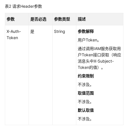
管
表2
请求Header参数
理
参数
是否必选
参数类型
描述
云
硬
X-Auth-
是
String
参数解释
盘
Token
标
用户Token。
签
通过调用IAM服务获取用
管
户Token接口获取（响应
理
消息头中X-Subject-
Token的值）。
回
约束限制
收
站
不涉及。
管
取值范围
理
不涉及。
Job
默认取值
任
不涉及。
务
管