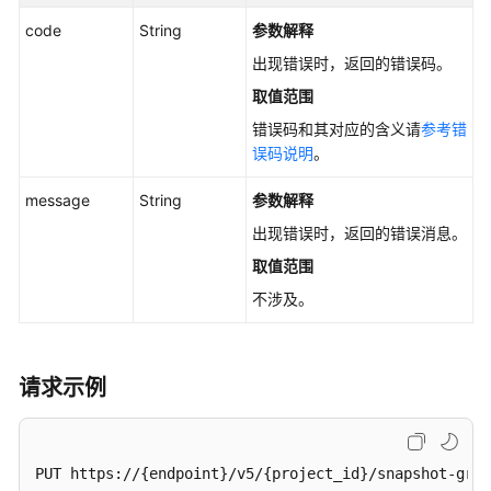
code
String
参数解释
可
用
出现错误时，返回的错误码。
区
取值范围
查
错误码和其对应的含义请
参考错
询
误码说明
。
历
message
String
参数解释
史
API
出现错误时，返回的错误消息。
取值范围
权
不涉及。
限
和
授
权
请求示例
项
附
PUT https://{endpoint}/v5/{project_id}/snapshot-grou
录