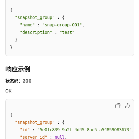
{

修
订
"snapshot_group"
 : {

记
"name"
 : 
"snap-group-001"
,

录
"description"
 : 
"test"
  }

SDK
}
参
考
响应示例
场
景
状态码：200
代
OK
码
示
例
{
常
"snapshot_group"
:
{
见
"id"
:
"5e0fc839-9a2f-4d45-8ae5-a54859083673"
,
问
"server_id"
:
null
,