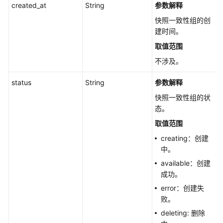
快
created_at
String
参数解释
照
快照一致性组的创
链
建时间。
个
取值范围
数
-
不涉及。
GetSnapshotChainsCount
status
String
参数解释
快
快照一致性组的状
照
态。
回
取值范围
滚
-
creating：创建
RollbackSnapshotV5
中。
available：创建
创
成功。
建
error：创建失
快
败。
照
deleting: 删除
一