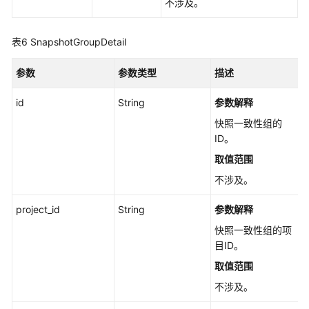
不涉及。
删
除
表6
SnapshotGroupDetail
快
照
参数
参数类型
描述
-
DeleteSnapshotV5
id
String
参数解释
快照一致性组的
查
ID。
询
取值范围
快
照
不涉及。
链
列
project_id
String
参数解释
表
快照一致性组的项
-
目ID。
ListSnapshotChains
取值范围
查
不涉及。
询