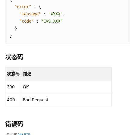
术
"error"
:
{
语
"message"
:
"XXXX"
,
"code"
:
"EVS.XXX"
责
任
}
共
}
担
云
状态码
服
务
状态码
描述
等
级
200
OK
协
议
400
Bad Request
（SLA）
白
皮
错误码
书