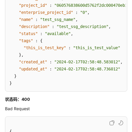
题
"project_id"
:
"060576838600d5762f2dc000470eb164
"enterprise_project_id"
:
"0"
,
视
"name"
:
"test_ssg_name"
,
频
"description"
:
"test_ssg_description"
,
帮
"status"
:
"available"
,
助
"tags"
:
{
"this_is_test_key"
:
"this_is_test_value"
文
}
,
档
下
"created_at"
:
"2024-02-17T02:58:48.583012"
,
载
"updated_at"
:
"2024-02-17T02:58:48.736012"
}
}
通
用
状态码：400
参
考
Bad Request
产
品
{