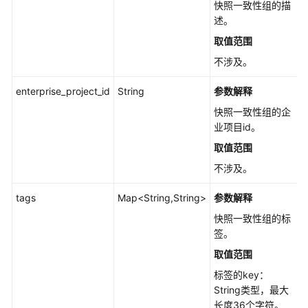
快照一致性组的描
-
述。
ListSnapshotChains
取值范围
查
不涉及。
询
快
enterprise_project_id
String
参数解释
照
快照一致性组的企
链
业项目id。
个
取值范围
数
-
不涉及。
GetSnapshotChainsCount
tags
Map<String,String>
参数解释
快
快照一致性组的标
照
签。
回
取值范围
滚
-
标签的key：
RollbackSnapshotV5
String类型，最大
长度36个字符。