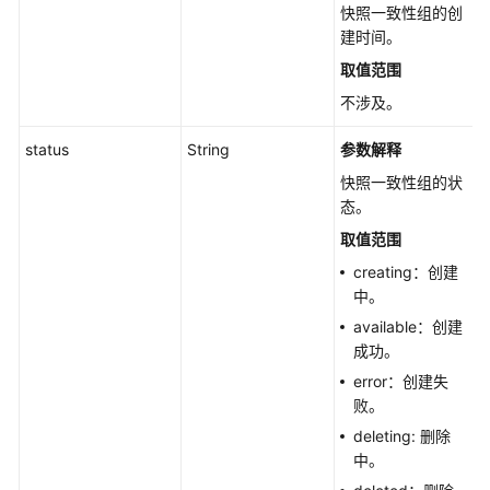
快
快照一致性组的创
照
建时间。
信
取值范围
息
-
不涉及。
ShowSnapshotV5
status
String
参数解释
查
快照一致性组的状
询
态。
快
取值范围
照
详
creating：创建
情
中。
列
available：创建
表
成功。
-
error：创建失
ListSnapshotsDetailsV5
败。
deleting: 删除
查
中。
询
快