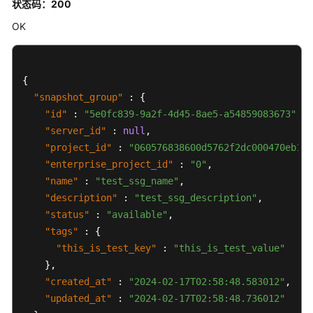
状态码：200
删
OK
除
快
照
一
{
致
"snapshot_group"
:
{
性
"id"
:
"5e0fc839-9a2f-4d45-8ae5-a54859083673"
,
组
"server_id"
:
null
,
-
"project_id"
:
"060576838600d5762f2dc000470eb164
DeleteSnapshotGroup
"enterprise_project_id"
:
"0"
,
"name"
:
"test_ssg_name"
,
标
"description"
:
"test_ssg_description"
,
准
"status"
:
"available"
,
快
"tags"
:
{
照
标
"this_is_test_key"
:
"this_is_test_value"
签
}
,
管
"created_at"
:
"2024-02-17T02:58:48.583012"
,
理
"updated_at"
:
"2024-02-17T02:58:48.736012"