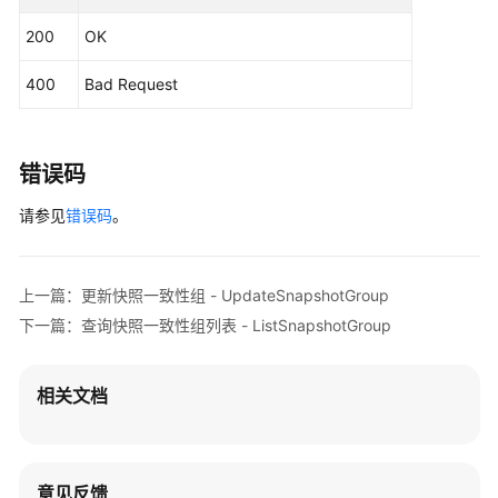
权
200
OK
项
400
Bad Request
附
录
错误码
修
订
请参见
错误码
。
记
录
SDK
上一篇：更新快照一致性组 - UpdateSnapshotGroup
参
下一篇：查询快照一致性组列表 - ListSnapshotGroup
考
相关文档
场
景
代
码
意见反馈
示