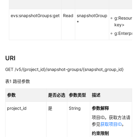
实
践
evs:snapshotGroups:get
Read
snapshotGroup
g:Resource
*
API
key>
参
g:Enterpris
考
使
URI
用
前
GET /v5/{project_id}/snapshot-groups/{snapshot_group_id}
必
读
表1
路径参数
API
参数
是否必选
参数类型
描述
概
览
project_id
是
String
参数解释
项目ID。获取方法请
如
参见
获取项目ID
。
何
调
约束限制