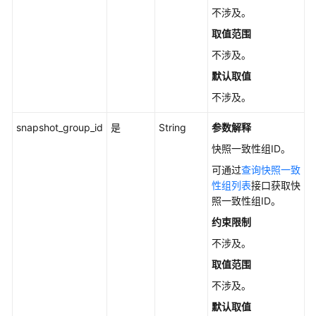
用
不涉及。
API
取值范围
快
不涉及。
速
默认取值
入
不涉及。
门
snapshot_group_id
是
String
参数解释
API
快照一致性组ID。
云
可通过
查询快照一致
硬
性组列表
接口获取快
盘
照一致性组ID。
管
约束限制
理
不涉及。
存
取值范围
量
不涉及。
快
默认取值
照