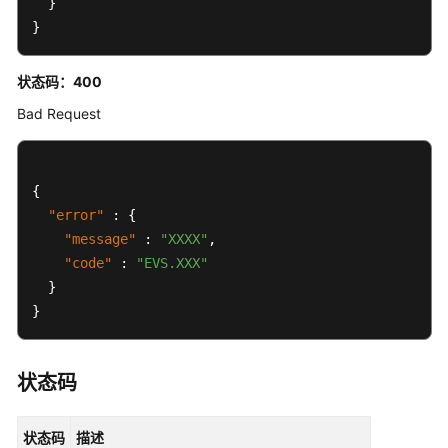
}
安
}
全
保
状态码：400
护
组
Bad Request
可
用
{
区
"error"
:
{
查
"message"
:
"XXXX"
,
询
"code"
:
"EVS.XXX"
}
历
史
}
API
权
状态码
限
和
状态码
描述
授