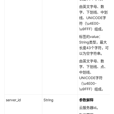
创
由英文字母、数
建
字、下划线、中划
快
线、UNICODE字
照
符（\u4E00-
一
\u9FFF）组成。
致
标签的value：
性
String类型，最大
组
长度43个字符，可
-
以为空字符串。
CreateSnapshotGroup
由英文字母、数
更
字、下划线、点、
新
中划线、
快
UNICODE字符
照
（\u4E00-
一
\u9FFF）组成。
致
性
server_id
String
参数解释
组
云服务器id。
-