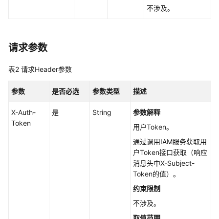
管
不涉及。
理
配
请求参数
额
管
表2
请求Header参数
理
参数
是否必选
参数类型
描述
云
硬
X-Auth-
是
String
参数解释
盘
Token
标
用户Token。
签
通过调用IAM服务获取用
管
户Token接口获取（响应
理
消息头中X-Subject-
Token的值）。
回
约束限制
收
站
不涉及。
管
取值范围