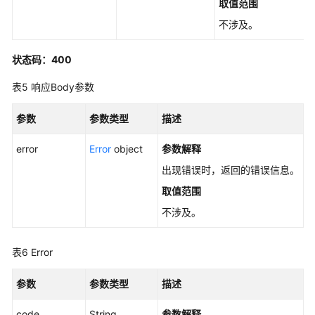
取值范围
UpdateSnapshotGroup
不涉及。
查
询
状态码：400
单
个
表5
响应Body参数
快
照
参数
参数类型
描述
一
致
error
Error
object
参数解释
性
出现错误时，返回的错误信息。
组
取值范围
-
ShowSnapshotGroup
不涉及。
查
表6
Error
询
快
参数
参数类型
描述
照
一
code
String
参数解释