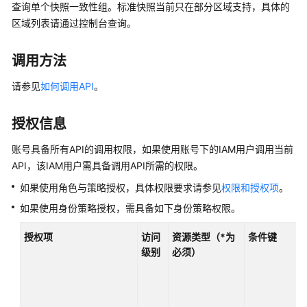
公
查询单个快照一致性组。标准快照当前只在部分区域支持，具体的
告
区域列表请通过控制台查询。
产
调用方法
品
介
请参见
如何调用API
。
绍
授权信息
快
速
账号具备所有API的调用权限，如果使用账号下的IAM用户调用当前
入
API，该IAM用户需具备调用API所需的权限。
门
如果使用角色与策略授权，具体权限要求请参见
权限和授权项
。
用
如果使用身份策略授权，需具备如下身份策略权限。
户
指
授权项
访问
资源类型（*为
条件键
南
级别
必须）
最
佳