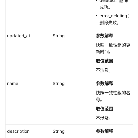
deleted：删除
照
成功。
个
error_deleting：
数
删除失败。
-
GetSnapshotsCountV5
updated_at
String
参数解释
快照一致性组的更
删
新时间。
除
取值范围
快
照
不涉及。
-
DeleteSnapshotV5
name
String
参数解释
快照一致性组的名
查
称。
询
取值范围
快
照
不涉及。
链
列
description
String
参数解释
表