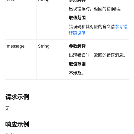
致
性
出现错误时，返回的错误码。
组
取值范围
列
错误码和其对应的含义请
参考错
表
误码说明
。
-
ListSnapshotGroup
message
String
参数解释
查
出现错误时，返回的错误消息。
询
取值范围
快
不涉及。
照
一
致
性
请求示例
组
个
无
数
-
响应示例
GetSnapshotsGroupCount