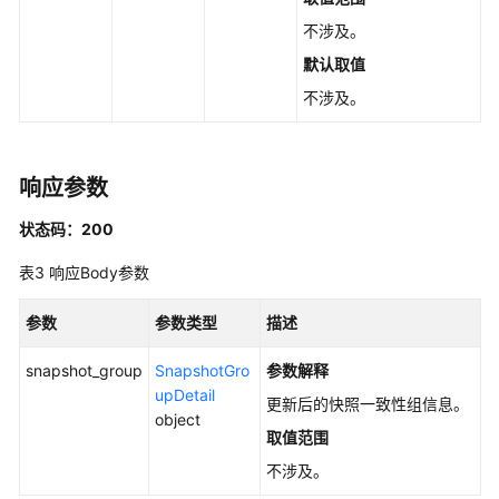
理
不涉及。
Job
默认取值
任
不涉及。
务
管
理
响应参数
默
状态码：200
认
加
表3
响应Body参数
密
参数
参数类型
描述
标
准
snapshot_group
SnapshotGro
参数解释
快
upDetail
更新后的快照一致性组信息。
照
object
管
取值范围
理
不涉及。