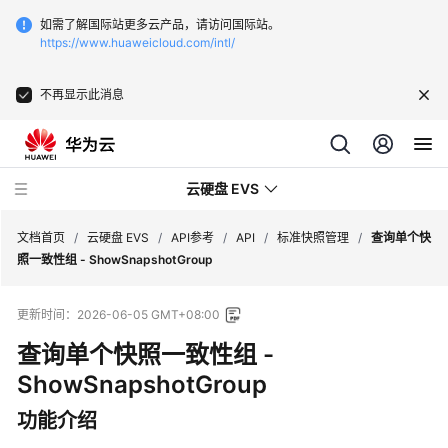
如需了解国际站更多云产品，请访问国际站。
https://www.huaweicloud.com/intl/
不再显示此消息
云硬盘 EVS
文档首页
/
云硬盘 EVS
/
API参考
/
API
/
标准快照管理
/
查询单个快
照一致性组 - ShowSnapshotGroup
最
更新时间：
2026-06-05 GMT+08:00
新
动
查询单个快照一致性组 -
态
ShowSnapshotGroup
服
功能介绍
务