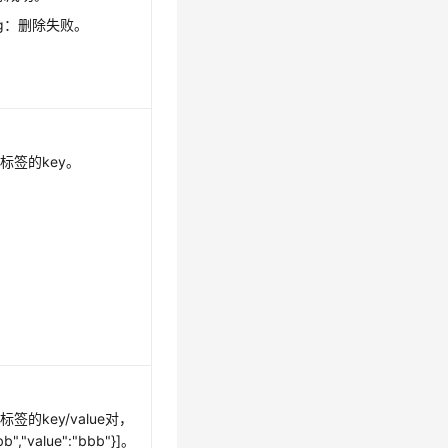
eting：删除失败。
标签的key。
签的key/value对，
b","value":"bbb"}]。