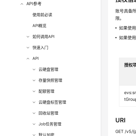
API参考
账号具备所
使用前必读
限。
API概览
如果使
如何调用API
如果使
快速入门
API
授权
云硬盘管理
存量快照管理
配额管理
evs:s
tGroup
云硬盘标签管理
回收站管理
URI
Job任务管理
GET /v5/{p
默认加密