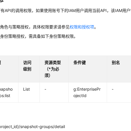
有API的调用权限，如果使用账号下的IAM用户调用当前API，该IAM用户
用角色与策略授权，具体权限要求请参见
权限和授权项
。
用身份策略授权，需具备如下身份策略权限。
项
访问
资源类型
条件键
别名
级别
（*为必
须）
napsho
List
-
g:EnterprisePr
-
s:list
ojectId
roject_id}/snapshot-groups/detail