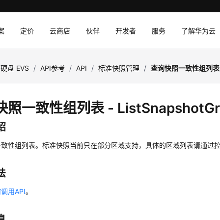
案
定价
云商店
伙伴
开发者
服务
了解华为云
硬盘 EVS
/
API参考
/
API
/
标准快照管理
/
查询快照一致性组列表 - L
照一致性组列表 - ListSnapshotGr
绍
一致性组列表。标准快照当前只在部分区域支持，具体的区域列表请通过
法
调用API
。
息