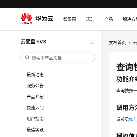
智果园
活动
产品
解决方
云硬盘 EVS
文档首页
/
云
查询快
最新动态
功能介
服务公告
查询快照
产品介绍
调用方
快速入门
用户指南
请参见
如何
最佳实践
授权信