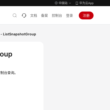
中国站
华为云App
文档
备案
控制台
登录
注册
istSnapshotGroup
oup
控制台查询。