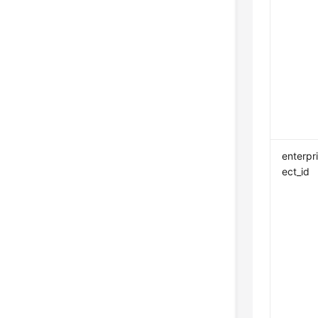
enterpr
ect_id