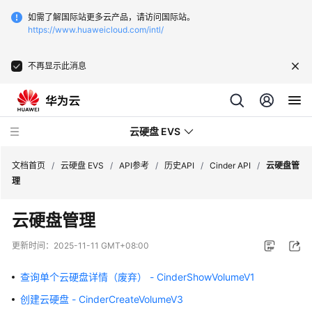
如需了解国际站更多云产品，请访问国际站。
https://www.huaweicloud.com/intl/
不再显示此消息
云硬盘 EVS
文档首页
/
云硬盘 EVS
/
API参考
/
历史API
/
Cinder API
/
云硬盘管
理
最
云硬盘管理
新
动
更新时间：
2025-11-11 GMT+08:00
态
查询单个云硬盘详情（废弃） - CinderShowVolumeV1
服
创建云硬盘 - CinderCreateVolumeV3
务