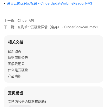
实
设置云硬盘只读标识 - CinderUpdateVolumeReadonlyV3
践
API
上一篇：Cinder API
参
下一篇：查询单个云硬盘详情（废弃） - CinderShowVolumeV1
考
使
相关文档
用
前
最新动态
必
快照商用公告
读
图解云硬盘
什么是云硬盘
API
产品功能
概
览
意见反馈
如
何
文档内容是否对您有帮助？
调