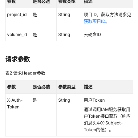
考
参数
是否必选
参数类型
描述
project_id
是
String
项目ID。获取方法请参见
使
获取项目ID
。
用
前
volume_id
是
String
云硬盘ID
必
读
API
请求参数
概
览
表2
请求Header参数
如
参数
是否必选
参数类型
描述
何
调
X-Auth-
是
String
用户Token。
用
Token
通过调用IAM服务获取用
API
户Token接口获取（响应
消息头中X-Subject-
快
Token的值）。
速