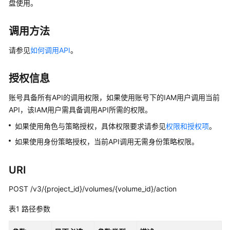
介
盘使用。
绍
调用方法
快
速
请参见
如何调用API
。
入
门
授权信息
用
账号具备所有API的调用权限，如果使用账号下的IAM用户调用当前
户
API，该IAM用户需具备调用API所需的权限。
指
如果使用角色与策略授权，具体权限要求请参见
权限和授权项
。
南
如果使用身份策略授权，当前API调用无需身份策略权限。
最
佳
URI
实
践
POST /v3/{project_id}/volumes/{volume_id}/action
API
表1
路径参数
参