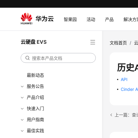
智果园
活动
产品
解决方
云硬盘 EVS
文档首页
/
云
历史A
最新动态
API
服务公告
Cinder A
产品介绍
快速入门
用户指南
最佳实践