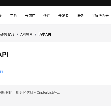
案
定价
云商店
伙伴
开发者
服务
了解华为云
硬盘 EVS
/
API参考
/
历史API
PI
PI
上一篇：查询所有的可用分区信息 - CinderListAvailabilityZones