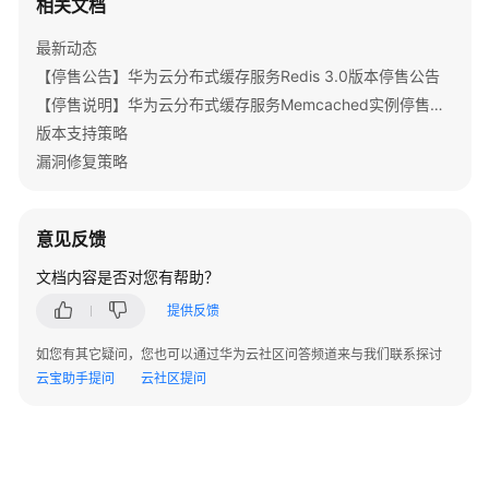
相关文档
历
最新动态
史
【停售公告】华为云分布式缓存服务Redis 3.0版本停售公告
API
【停售说明】华为云分布式缓存服务Memcached实例停售公告
生
版本支持策略
命
漏洞修复策略
周
期
管
意见反馈
理
文档内容是否对您有帮助？
实
提供反馈
例
管
如您有其它疑问，您也可以通过华为云社区问答频道来与我们联系探讨
理
云宝助手提问
云社区提问
重
启
实