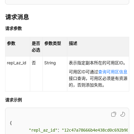
实
践
请求消息
API
参
请求参数
考
参数
是否
参数类型
描述
使
必选
用
前
repl_az_id
否
String
表示指定副本所在的可用区ID。
必
可用区ID可通过
查询可用区信息
读
接口查询，可用区必须是有资源
的，否则添加失败。
API
概
请求示例
览
如
何
{

调
"repl_az_id"
：
"12c47a78666b4e438cd0c692b9860