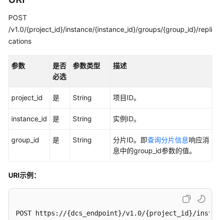
介
绍
POST
/v1.0/{project_id}/instance/{instance_id}/groups/{group_id}/repli
计
cations
费
说
参数
是否
参数类型
描述
明
必选
快
project_id
是
String
项目ID。
速
入
instance_id
是
String
实例ID。
门
group_id
是
String
分片ID。即
查询分片信息
响应消
用
息中的group_id参数的值。
户
指
URI示例：
南
最
佳
POST https://{dcs_endpoint}/v1.0/{project_id}/instan