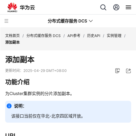
分布式缓存服务 DCS
文档首页
/
分布式缓存服务 DCS
/
API参考
/
历史API
/
实例管理
/
添加副本
最
添加副本
新
动
更新时间：
2025-04-29 GMT+08:00
态
功能介绍
服
为Cluster集群实例的分片添加副本。
务
公
说明：
告
该接口当前仅在华北-北京四区域开放。
产
品
URI