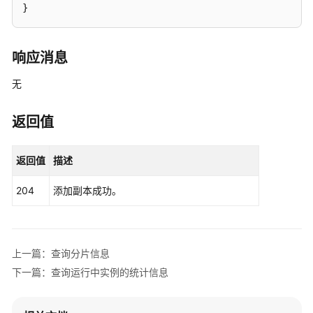
用
}
API
应
响应消息
用
示
无
例
返回值
API
V2
返回值
描述
权
限
204
添加副本成功。
和
授
权
项
上一篇：查询分片信息
下一篇：查询运行中实例的统计信息
附
录