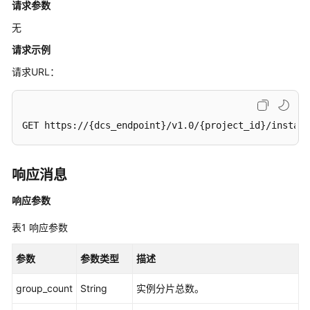
请求参数
指
南
无
请求示例
最
佳
请求URL：
实
践
GET https://{dcs_endpoint}/v1.0/{project_id}/instanc
API
参
考
响应消息
使
响应参数
用
前
表1
响应参数
必
读
参数
参数类型
描述
API
group_count
String
实例分片总数。
概