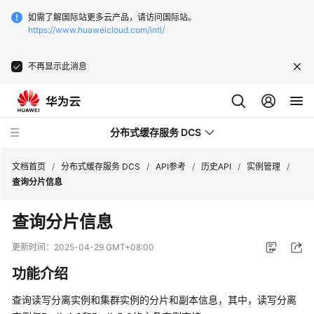
如需了解国际站更多云产品，请访问国际站。
https://www.huaweicloud.com/intl/
不再显示此消息
分布式缓存服务 DCS
文档首页
/
分布式缓存服务 DCS
/
API参考
/
历史API
/
实例管理
/
查询分片信息
最
查询分片信息
新
动
更新时间：
2025-04-29 GMT+08:00
态
功能介绍
服
查询读写分离实例和集群实例的分片和副本信息，其中，读写分离
务