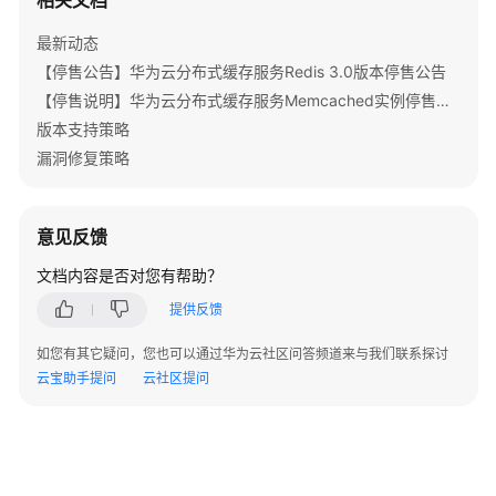
相关文档
例
"node_id"
:
"8aa6999f6de47c69016d
状
"replication_id"
:
"56ddd52e-0c95
最新动态
态
"is_replication"
:
false
,
【停售公告】华为云分布式缓存服务Redis 3.0版本停售公告
"status"
:
"Active"
【停售说明】华为云分布式缓存服务Memcached实例停售公告
修
}
改
版本支持策略
]
密
漏洞修复策略
}
,
码
{
"group_id"
:
"995e1f3b-f9c0-4acf-ad9d-891
参
意见反馈
"group_name"
:
"group-0"
,
数
文档内容是否对您有帮助？
"replication_list"
:
[
管
理
{
提供反馈
"replication_ip"
:
"192.168.0.233
备
如您有其它疑问，您也可以通过华为云社区问答频道来与我们联系探讨
"replication_role"
:
"master"
,
份
云宝助手提问
云社区提问
"node_id"
:
"8aa6999f6de47c69016d
和
"replication_id"
:
"71749f79-e9ea
恢
"is_replication"
:
false
,
复
"status"
:
"Active"
}
,