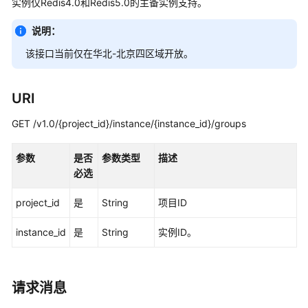
实例仅Redis4.0和Redis5.0的主备实例支持。
公
告
说明：
产
该接口当前仅在华北-北京四区域开放。
品
介
URI
绍
GET /v1.0/{project_id}/instance/{instance_id}/groups
计
费
参数
是否
参数类型
描述
说
必选
明
project_id
是
String
项目ID
快
速
instance_id
是
String
实例ID。
入
门
用
请求消息
户