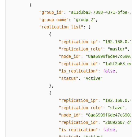
理
{
"group_id"
:
"a11d3ba3-7898-4371-bfbe-783
重
"group_name"
:
"group-2"
,
启
"replication_list"
:
[
实
{
例
"replication_ip"
:
"192.168.0.156
或
"replication_role"
:
"master"
,
清
"node_id"
:
"8aa6999f6de47c69016d
空
"replication_id"
:
"1a5f2b63-eedc
数
据
"is_replication"
:
false
,
"status"
:
"Active"
查
}
,
询
{
分
"replication_ip"
:
"192.168.0.45"
片
"replication_role"
:
"slave"
,
信
"node_id"
:
"8aa6999f6de47c69016d
息
"replication_id"
:
"2b892b07-dfe8
"is_replication"
:
false
,
添