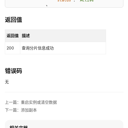
"status"
:
"Active"
加
}
副
]
本
返回值
}
,
{
查
询
"group_id"
:
"2ba84ddc-558c-4465-bfe9-dbf
返回值
描述
运
"group_name"
:
"group-1"
,
行
200
查询分片信息成功
"replication_list"
:
[
中
{
实
"replication_ip"
:
"192.168.0.95"
例
"replication_role"
:
"master"
,
错误码
的
"node_id"
:
"8aa6999f6de47c69016d
统
无
"replication_id"
:
"b46cbcca-05a7
计
"is_replication"
:
false
,
信
"status"
:
"Active"
息
上一篇：重启实例或清空数据
}
,
下一篇：添加副本
{
查
询
"replication_ip"
:
"192.168.0.204
实
"replication_role"
:
"slave"
,