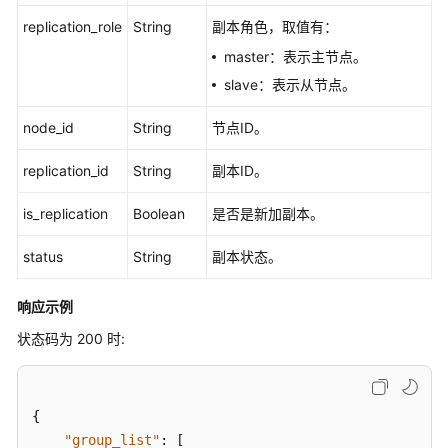
权
replication_role
String
副本角色，取值有：
项
master：表示主节点。
附
slave：表示从节点。
录
node_id
String
节点ID。
历
史
replication_id
String
副本ID。
API
is_replication
Boolean
是否是新加副本。
生
status
String
副本状态。
命
周
期
响应示例
管
状态码为 200 时:
理
实
例
{
管
"group_list"
:
[