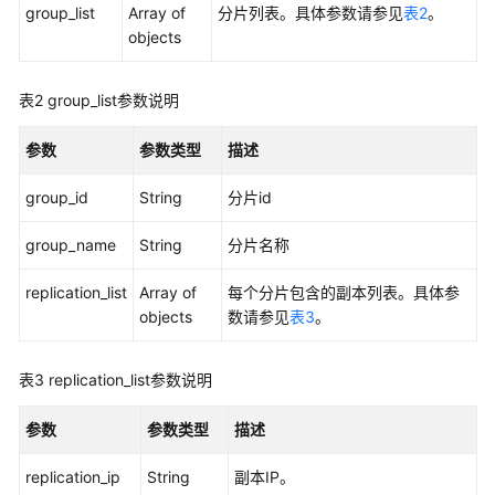
览
group_list
Array of
分片列表。具体参数请参见
表2
。
objects
如
何
表2
group_list参数说明
调
用
参数
参数类型
描述
API
group_id
String
分片id
应
用
group_name
String
分片名称
示
例
replication_list
Array of
每个分片包含的副本列表。具体参
objects
数请参见
表3
。
API
V2
表3
replication_list参数说明
权
参数
参数类型
描述
限
和
replication_ip
String
副本IP。
授