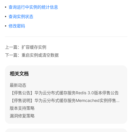
公
查询运行中实例的统计信息
告
查询实例状态
产
修改密码
品
介
绍
上一篇：扩容缓存实例
下一篇：重启实例或清空数据
计
费
说
相关文档
明
最新动态
快
【停售公告】华为云分布式缓存服务Redis 3.0版本停售公告
速
【停售说明】华为云分布式缓存服务Memcached实例停售公告
入
版本支持策略
门
漏洞修复策略
用
户