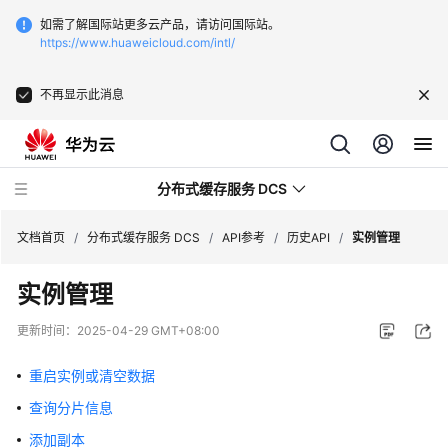
如需了解国际站更多云产品，请访问国际站。
https://www.huaweicloud.com/intl/
不再显示此消息
分布式缓存服务 DCS
文档首页
/
分布式缓存服务 DCS
/
API参考
/
历史API
/
实例管理
实例管理
最
新
更新时间：
2025-04-29 GMT+08:00
动
态
重启实例或清空数据
查询分片信息
服
务
添加副本