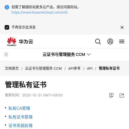
如需了解国际站更多云产品，请访问国际站。
https://www.huaweicloud.com/intl/
不再显示此消息
云证书与管理服务 CCM
文档首页
/
云证书与管理服务 CCM
/
API参考
/
API
/
管理私有证书
管理私有证书
最
新
更新时间：
2025-10-31 GMT+08:00
动
态
私有CA管理
私有证书管理
服
务
证书吊销处理