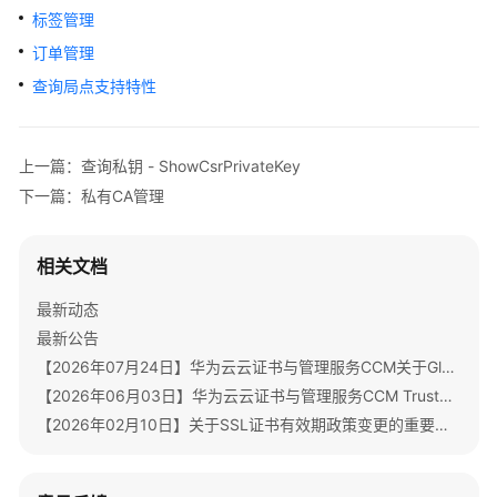
公
标签管理
告
订单管理
产
查询局点支持特性
品
介
绍
上一篇：查询私钥 - ShowCsrPrivateKey
下一篇：私有CA管理
计
费
说
相关文档
明
最新动态
快
最新公告
速
【2026年07月24日】华为云云证书与管理服务CCM关于GlobalSign根证书体系迁移通知
入
【2026年06月03日】华为云云证书与管理服务CCM TrustAsia品牌证书停售通知
门
【2026年02月10日】关于SSL证书有效期政策变更的重要通知
SSL
证