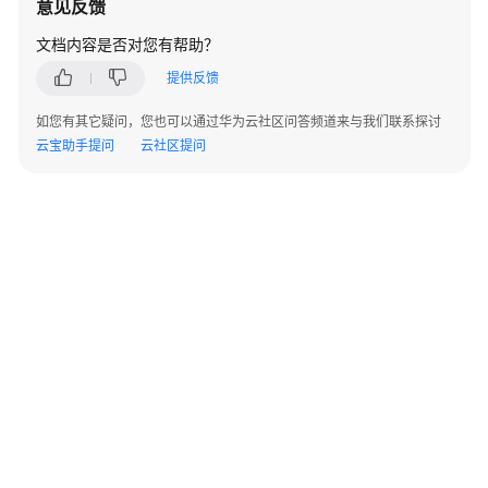
意见反馈
书
用
文档内容是否对您有帮助？
户
提供反馈
指
南
如您有其它疑问，您也可以通过华为云社区问答频道来与我们联系探讨
云宝助手提问
云社区提问
私
有
证
书
用
户
指
南
最
佳
实
践
©2026 Huaweicloud.com 版权所有
黔ICP备20004760号-14
苏B2-20130048号
A2.B1.B2-20070312