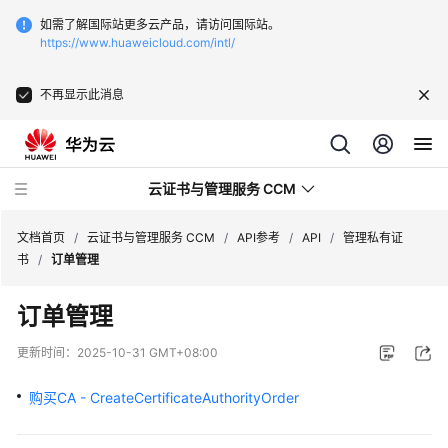
如需了解国际站更多云产品，请访问国际站。
https://www.huaweicloud.com/intl/
不再显示此消息
云证书与管理服务 CCM
文档首页
/
云证书与管理服务 CCM
/
API参考
/
API
/
管理私有证
书
/
订单管理
最
订单管理
新
动
更新时间：
2025-10-31 GMT+08:00
态
购买CA - CreateCertificateAuthorityOrder
服
务