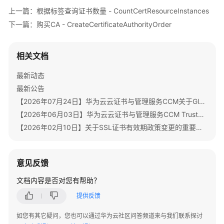
公
上一篇：根据标签查询证书数量 - CountCertResourceInstances
告
下一篇：购买CA - CreateCertificateAuthorityOrder
产
品
相关文档
介
绍
最新动态
最新公告
计
【2026年07月24日】华为云云证书与管理服务CCM关于GlobalSign根证书体系迁移通知
费
【2026年06月03日】华为云云证书与管理服务CCM TrustAsia品牌证书停售通知
说
明
【2026年02月10日】关于SSL证书有效期政策变更的重要通知
快
速
意见反馈
入
文档内容是否对您有帮助？
门
提供反馈
SSL
如您有其它疑问，您也可以通过华为云社区问答频道来与我们联系探讨
证