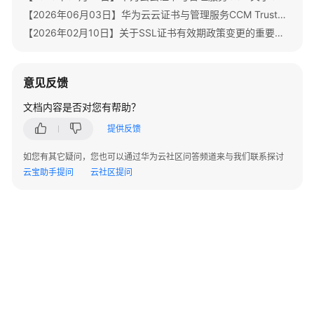
书
【2026年06月03日】华为云云证书与管理服务CCM TrustAsia品牌证书停售通知
用
【2026年02月10日】关于SSL证书有效期政策变更的重要通知
户
指
南
意见反馈
私
文档内容是否对您有帮助？
有
提供反馈
证
书
如您有其它疑问，您也可以通过华为云社区问答频道来与我们联系探讨
用
云宝助手提问
云社区提问
户
指
南
最
佳
实
践