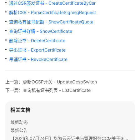
公
通过CSR签发证书 - CreateCertificateByCsr
告
解析CSR - ParseCertificateSigningRequest
查询私有证书配额 - ShowCertificateQuota
产
品
查询证书详情 - ShowCertificate
介
删除证书 - DeleteCertificate
绍
导出证书 - ExportCertificate
计
吊销证书 - RevokeCertificate
费
说
明
上一篇：更新OCSP开关 - UpdateOcspSwitch
下一篇：查询私有证书列表 - ListCertificate
快
速
入
相关文档
门
最新动态
SSL
最新公告
证
【2026年07月24日】华为云云证书与管理服务CCM关于GlobalSign根证书体系迁移通知