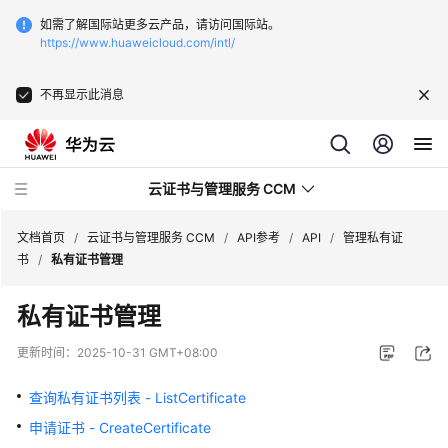
如需了解国际站更多云产品，请访问国际站。
https://www.huaweicloud.com/intl/
不再显示此消息
云证书与管理服务 CCM
文档首页
/
云证书与管理服务 CCM
/
API参考
/
API
/
管理私有证
书
/
私有证书管理
最
私有证书管理
新
动
更新时间：
2025-10-31 GMT+08:00
态
查询私有证书列表 - ListCertificate
服
申请证书 - CreateCertificate
务