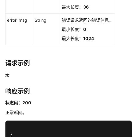
管
最大长度：
36
理
error_msg
String
错误请求返回的错误信息。
查
最小长度：
0
询
最大长度：
1024
CSR
列
表
-
请求示例
ListCsr
无
创
建
响应示例
CSR
-
状态码：200
CreateCsr
正常返回。
查
询
CSR
{