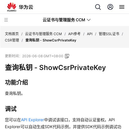
云证书与管理服务 CCM
文档首页
/
云证书与管理服务 CCM
/
API参考
/
API
/
管理SSL证书
/
CSR管理
/
查询私钥 - ShowCsrPrivateKey
最
更新时间：
2026-06-08 GMT+08:00
新
动
查询私钥 - ShowCsrPrivateKey
态
功能介绍
服
务
查询私钥。
公
告
调试
产
您可以在
API Explorer
中调试该接口，支持自动认证鉴权。API
品
Explorer可以自动生成SDK代码示例，并提供SDK代码示例调试功