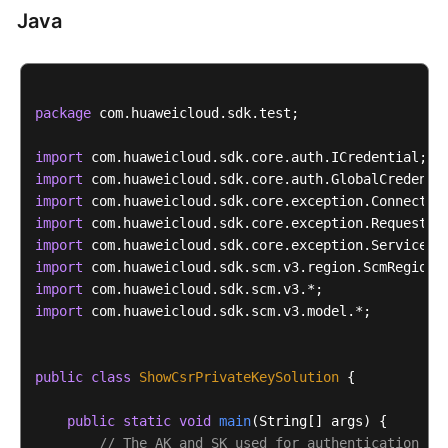
权
Java
限
和
授
权
package
 com.huaweicloud.sdk.test;

项
import
历
import
史
import
API
import
import
附
import
录
import
import
 com.huaweicloud.sdk.scm.v3.model.*;

SDK
参
考
public
class
ShowCsrPrivateKeySolution
 {

常
public
static
void
main
(String[] args)
 {

见
// The AK and SK used for authentication ar