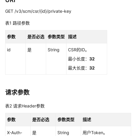
URI
私
GET /v3/scm/csr/{id}/private-key
有
证
表1
路径参数
书
用
参数
是否必选
参数类型
描述
户
指
id
是
String
CSR的ID。
南
最小长度：
32
最
最大长度：
32
佳
实
践
请求参数
API
表2
请求Header参数
参
考
参数
是否必选
参数类型
描述
使
X-Auth-
是
String
用户Token。
用