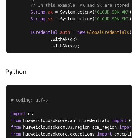
问
// In this example, AK and SK are stored in
题
String
ak
=
 System.getenv(
"CLOUD_SDK_AK"
);

String
sk
=
 System.getenv(
"CLOUD_SDK_SK"
);

视
频
ICredential
auth
=
new
GlobalCredentials
()

帮
                .withAk(ak)

助
                .withSk(sk);

文
ScmClient
client
=
 ScmClient.newBuilder()

档
                .withCredential(auth)

Python
下
                .withRegion(ScmRegion.valueOf(
"<YOU
载
                .build();

ShowCsrPrivateKeyRequest
request
=
new
Show
        request.withId(
"{id}"
);

通
# coding: utf-8
try
 {

用
ShowCsrPrivateKeyResponse
response
=
 cl
参
            System.out.println(response.toString());
import
考
        } 
from
 huaweicloudsdkcore.auth.credentials 
catch
 (ConnectionException e) {

import
            e.printStackTrace();

from
 huaweicloudsdkscm.v3.region.scm_region 
import
产
        } 
from
 huaweicloudsdkcore.exceptions 
catch
 (RequestTimeoutException e) {

import