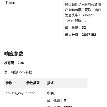
Token
通过调用IAM服务获取用
前
户Token接口获取（响应
必
消息头中X-Subject-
读
Token的值）。
API
最小长度：
32
概
最大长度：
2097152
览
如
响应参数
何
调
状态码：200
用
API
表3
响应Body参数
API
参数
参数类型
描述
管
private_key
String
私钥。
理
最小长度：
0
SSL
证