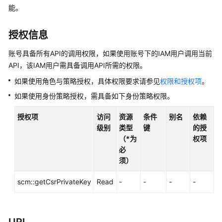
介
能。
绍
授权信息
计
费
账号具备所有API的调用权限，如果使用账号下的IAM用户调用当前
说
API，该IAM用户需具备调用API所需的权限。
明
如果使用角色与策略授权，具体权限要求请参见
权限和授权项
。
快
如果使用身份策略授权，需具备如下身份策略权限。
速
入
授权项
访问
资源
条件
别名
依赖
门
级别
类型
键
的授
（*为
权项
SSL
必
证
须）
书
用
scm::getCsrPrivateKey
Read
-
-
-
-
户
指
南