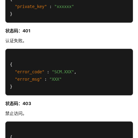
-
"private_key"
:
"xxxxxx"
ShowCsr
}
更
状态码：401
新
CSR
认证失败。
-
UpdateCsr
{
删
"error_code"
:
"SCM.XXX"
,
除
"error_msg"
:
"XXX"
CSR
}
-
DeleteCsr
状态码：403
上
禁止访问。
传
CSR
-
UploadCsr
{