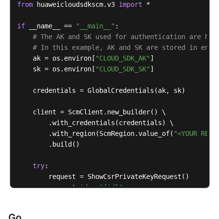
品
            e.printStackTrace();

from
 huaweicloudsdkscm.v3 
import
 *

术
        } 
catch
 (ServiceResponseException e) {

语
            e.printStackTrace();

if
 __name__ == 
"__main__"
:

            System.out.println(e.getHttpStatusCode()
# The AK and SK used for authentication are har
            System.out.println(e.getRequestId());

责
# In this example, AK and SK are stored in envi
            System.out.println(e.getErrorCode());

    ak = os.environ[
任
"CLOUD_SDK_AK"
]

            System.out.println(e.getErrorMsg());

    sk = os.environ[
共
"CLOUD_SDK_SK"
]

        }

担
    }

    credentials = GlobalCredentials(ak, sk)

云
    client = ScmClient.new_builder() \

服
        .with_credentials(credentials) \

务
        .with_region(ScmRegion.value_of(
"<YOUR REGI
等
        .build()

级
协
try
:

议
        request = ShowCsrPrivateKeyRequest()

（SLA）
        request.
id
 = 
"{id}"
        response = client.show_csr_private_key(reque
白
print
(response)

皮
Go