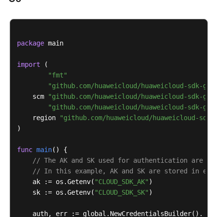
except
 exceptions.ClientRequestException 
as
 e:

书
print
(e.status_code)

资
print
(e.request_id)

源
print
(e.error_code)

package
 main

print
支
持
import
 (

区
"fmt"
域
"github.com/huaweicloud/huaweicloud-sdk-go-
    scm 
"github.com/huaweicloud/huaweicloud-sdk-go-
系
"github.com/huaweicloud/huaweicloud-sdk-go-
统
    region 
"github.com/huaweicloud/huaweicloud-sdk-
权
)

限
func
main
()
 {

// The AK and SK used for authentication are ha
// In this example, AK and SK are stored in env
    ak := os.Getenv(
"CLOUD_SDK_AK"
)

    sk := os.Getenv(
"CLOUD_SDK_SK"
)

    auth, err := global.NewCredentialsBuilder().
