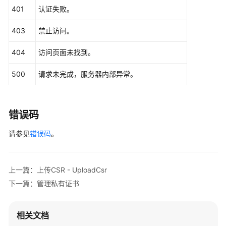
    client := scm.NewScmClient(hcClient)

401
认证失败。
    request := &model.ShowCsrPrivateKeyRequest{}

403
禁止访问。
	request.Id = 
"{id}"
	response, err := client.ShowCsrPrivateKey(request)

404
访问页面未找到。
if
 err == 
nil
 {

        fmt.Printf(
"%+v\n"
, response)

500
请求未完成，服务器内部异常。
    } 
else
 {

        fmt.Println(err)

    }

错误码
请参见
错误码
。
上一篇：上传CSR - UploadCsr
下一篇：管理私有证书
相关文档