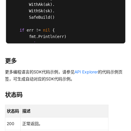
        WithAk(ak).

        WithSk(sk).

        SafeBuild()

if
 err != 
nil
 {

        fmt.Println(err)

return
    }

更多
    hcClient, err := scm.ScmClientBuilder().

         WithRegion(region.ValueOf(
"<YOUR REGION>"
))
更多编程语言的SDK代码示例，请参见
API Explorer
的代码示例页
         WithCredential(auth).

签，可生成自动对应的SDK代码示例。
         SafeBuild()

状态码
if
 err != 
nil
 {

        fmt.Println(err)

状态码
描述
return
    }

200
正常返回。