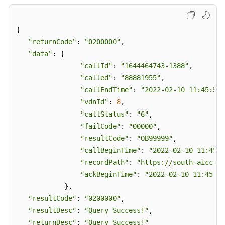
类
接
{

口
参
"returnCode"
: 
"0200000"
, 

考
"data"
: {

"callId"
: 
"1644464743-1388"
,

前
"called"
: 
"88881955"
,

言
"callEndTime"
: 
"2022-02-10 11:45:51"
"vdnId"
: 
8
,

修
"callStatus"
: 
"6"
,

改
"failCode"
: 
"00000"
,

记
"resultCode"
: 
"OB99999"
,

录
"callBeginTime"
: 
"2022-02-10 11:45:4
"recordPath"
: 
"https://south-aicc-de
简
"ackBeginTime"
: 
"2022-02-10 11:45:43
介
            },

"resultCode"
: 
"0200000"
,

外
"resultDesc"
: 
"Query Success!"
,

呼
"returnDesc"
活
: 
"Query Success!"