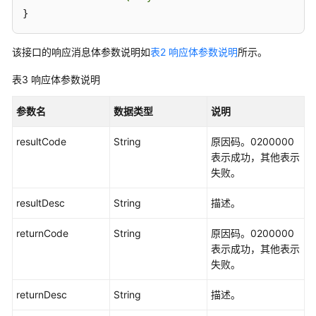
动
}
管
理
该接口的响应消息体参数说明如
表2 响应体参数说明
所示。
接
口
表3
响应体参数说明
外
参数名
数据类型
说明
呼
活
resultCode
String
原因码。0200000
动
表示成功，其他表示
的
失败。
特
殊
resultDesc
String
描述。
日
期
returnCode
String
原因码。0200000
管
表示成功，其他表示
理
失败。
接
口
returnDesc
String
描述。