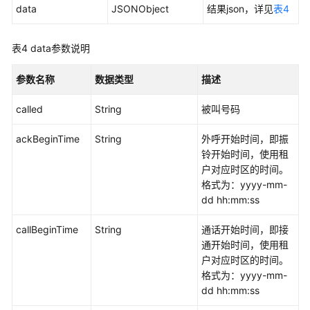
data
JSONObject
结果json，详见
表4
外
呼
黑
表4
data参数说明
名
单
参数名称
数据类型
描述
管
理
called
String
被叫号码
接
口
ackBeginTime
String
外呼开始时间，即振
铃开始时间，使用租
外
户对应时区的时间。
呼
格式为：yyyy-mm-
数
dd hh:mm:ss
据
接
callBeginTime
String
通话开始时间，即接
口
通开始时间，使用租
户对应时区的时间。
外
格式为：yyyy-mm-
呼
dd hh:mm:ss
批