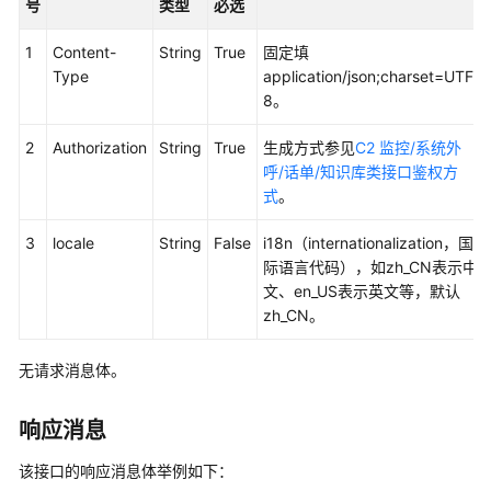
号
类型
必选
座
席
1
Content-
String
True
固定填
操
Type
application/json;charset=UTF-
作
8。
类
接
2
Authorization
String
True
生成方式参见
C2 监控/系统外
口
呼/话单/知识库类接口鉴权方
参
式
。
考
3
locale
String
False
i18n（internationalization，国
监
际语言代码），如zh_CN表示中
控
文、en_US表示英文等，默认
类
zh_CN。
接
口
无请求消息体。
参
考
响应消息
外
该接口的响应消息体举例如下：
呼