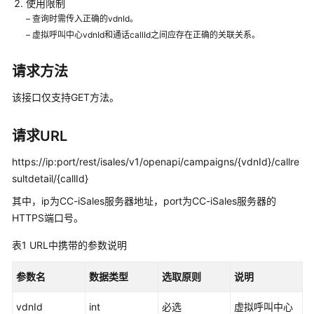
入
使用限制
门
– 查询时需传入正确的vdnId。
– 虚拟呼叫中心vdnId和通话callId之间应存在正确的关联关系。
用
户
请求方法
指
南
该接口仅支持GET方法。
价
请求URL
格
说
https://ip:port/rest/isales/v1/openapi/campaigns/{vdnId}/callre
明
sultdetail/{callId}
其中，ip为CC-iSales服务器地址，port为CC-iSales服务器的
开
HTTPS端口号。
发
指
表1
URL中携带的参数说明
南
参数名
数据类型
选取原则
说明
API
参
vdnId
int
必选
虚拟呼叫中心