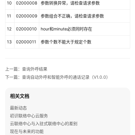
10
02000008
参数转换异常，请检查请求参数
智
能
11
02000009
参数组合不正确，请检查请求参数
外
呼
12
02000010
hour和minute必须同时存在
的
通
13
02000011
参数个数不能大于规定个数
话
记
录
（V2.0.0）
上一篇：查询外呼结果
下一篇：查询自动外呼和智能外呼的通话记录（V1.0.0）
外
呼
结
相关文档
果
回
最新动态
调
初识联络中心云服务
云联络中心与入驻式联络中心的差别
业
现在与未来的功能
务