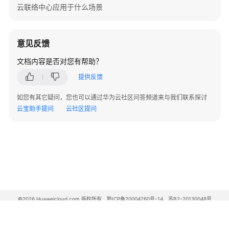
云联络中心应用于什么场景
结
果
回
写
意见反馈
文档内容是否对您有帮助？
文
件
提供反馈
服
如您有其它疑问，您也可以通过华为云社区问答频道来与我们联系探讨
务
云宝助手提问
云社区提问
器
管
理
接
口
外
呼
©2026 Huaweicloud.com 版权所有
黔ICP备20004760号-14
苏B2-20130048号
外
A2.B1.B2-20070312
显
增值电信业务经营许可证：B1.B2-20200593 | 代理域名注册服务机构：新网、西数
结
电子营业执照
贵公网安备 52990002000093号