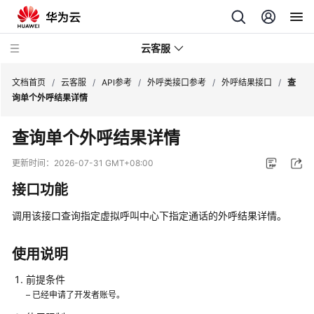
云客服
文档首页
/
云客服
/
API参考
/
外呼类接口参考
/
外呼结果接口
/
查
询单个外呼结果详情
最
查询单个外呼结果详情
新
动
更新时间：
2026-07-31 GMT+08:00
态
接口功能
产
调用该接口查询指定虚拟呼叫中心下指定通话的外呼结果详情。
品
介
绍
使用说明
前提条件
快
– 已经申请了开发者账号。
速