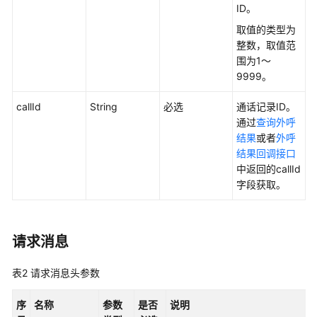
考
ID。
取值的类型为
接
整数，取值范
口
围为1～
鉴
9999。
权
方
callId
String
必选
通话记录ID。
式
通过
查询外呼
结果
或者
外呼
系
结果回调接口
统
中返回的callId
配
字段获取。
置
类
接
口
请求消息
参
考
表2
请求消息头参数
（API
Fabric）
序
名称
参数
是否
说明