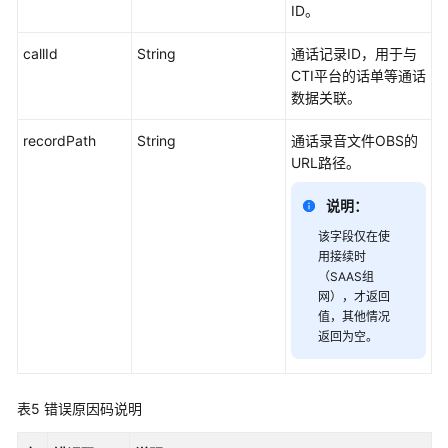
外
ID。
呼
结
callId
String
通话记录ID，用于与
果
CTI平台的话单等通话
数据关联。
查
recordPath
String
通话录音文件OBS的
询
URL路径。
单
个
说明：
外
呼
该字段仅在使
结
用接续时
果
（SAAS组
详
网），才返回
情
值，其他情况
返回为空。
查
询
自
表5
错误原因码说明
动