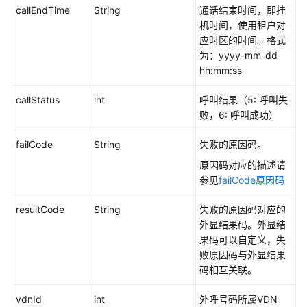
次
callEndTime
String
通话结束时间，即挂
接
机时间，使用租户对
口
应时区的时间。格式
为：yyyy-mm-dd
预
hh:mm:ss
约
外
callStatus
int
呼叫结果（5: 呼叫失
呼
败，6: 呼叫成功）
接
口
failCode
String
失败的原因码。
原因码对应的描述请
外
参见
failCode原因码
呼
结
resultCode
String
失败的原因码对应的
果
外显结果码。外显结
接
果码可以自定义，失
口
败原因码与外显结果
码相互关联。
查
询
vdnId
int
外呼号码所属VDN