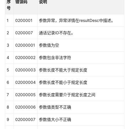
外
序
错误码
说明
呼
号
和
智
1
0200001
参数异常，异常详情在resultDesc中描述。
能
2
0200007
外
通话记录ID不存在。
呼
3
02000001
参数值为空
的
通
4
02000002
参数包含非法字符
话
记
5
02000003
参数长度不能大于规定长度
录
（V1.0.0）
6
02000004
参数长度不能小于规定长度
查
7
02000005
参数长度需要介于规定长度之间
询
自
8
02000006
参数值类型不正确
动
外
9
02000007
参数值大小不正确
呼
和