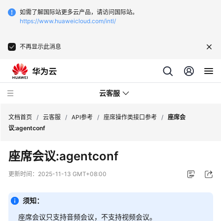
如需了解国际站更多云产品，请访问国际站。
https://www.huaweicloud.com/intl/
不再显示此消息
云客服
文档首页
/
云客服
/
API参考
/
座席操作类接口参考
/
座席会
议:agentconf
最
座席会议:agentconf
新
动
更新时间：
2025-11-13 GMT+08:00
态
须知：
产
品
座席会议只支持音频会议，不支持视频会议。