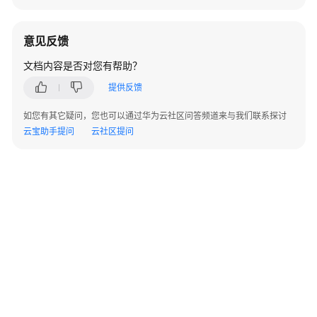
口
参
考
意见反馈
（API
文档内容是否对您有帮助？
Fabric）
提供反馈
座
席
如您有其它疑问，您也可以通过华为云社区问答频道来与我们联系探讨
操
云宝助手提问
云社区提问
作
类
接
口
参
考
文
档
信
息