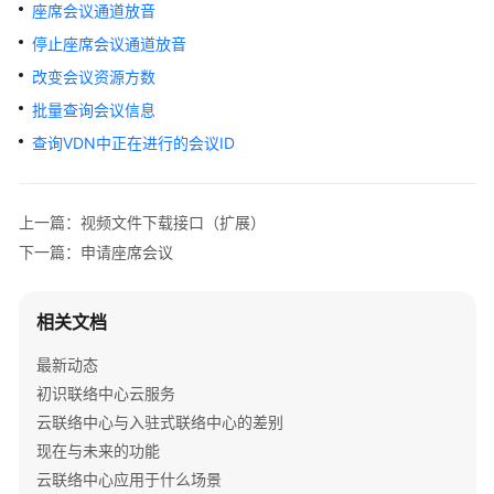
指
座席会议通道放音
南
停止座席会议通道放音
改变会议资源方数
API
参
批量查询会议信息
考
查询VDN中正在进行的会议ID
接
口
上一篇：视频文件下载接口（扩展）
鉴
下一篇：申请座席会议
权
方
式
相关文档
系
最新动态
统
初识联络中心云服务
配
云联络中心与入驻式联络中心的差别
置
现在与未来的功能
类
接
云联络中心应用于什么场景