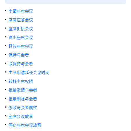
介
绍
申请座席会议
座席应答会议
快
座席拒接会议
速
入
退出座席会议
门
释放座席会议
保持与会者
用
户
取保持与会者
指
主席申请延长会议时间
南
转移主席权限
价
批量邀请与会者
格
批量删除与会者
说
明
修改与会者属性
座席会议放音
开
停止座席会议放音
发