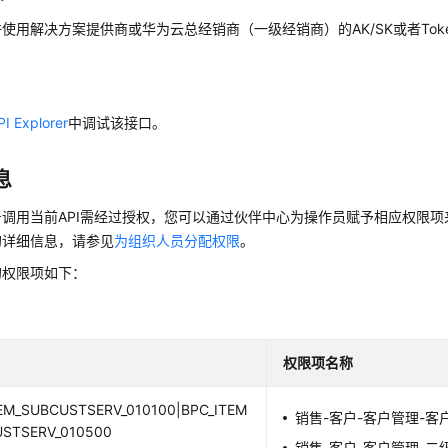
使用解决方案提供商或华为云总经销商（一级经销商）的AK/SK或者Tok
PI Explorer
中调试该接口。
息
号调用当前API需经过授权，您可以通过伙伴中心为操作员赋予相应权限
的详细信息，请参见
为组织人员分配权限
。
的权限项如下：
权限项名称
EM_SUBCUSTSERV_010100|BPC_ITEM
销售-客户-客户管理-客
USTSERV_010500
销售-客户-客户管理-二