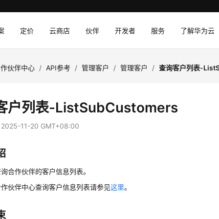
案
定价
云商店
伙伴
开发者
服务
了解华为云
合作伙伴中心
/
API参考
/
管理客户
/
管理客户
/
查询客户列表-ListS
户列表-ListSubCustomers
：
2025-11-20 GMT+08:00
绍
查询合作伙伴的客户信息列表。
合作伙伴中心查询客户信息列表请参见
这里
。
束