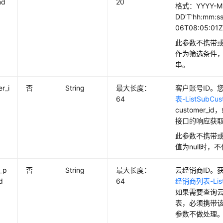
nd
20
格式：YYYY-M
DD'T'hh:mm:s
06T08:05:01
此参数不携带或
作为筛选条件
串。
r_i
否
String
最大长度：
客户账号ID。
64
表-ListSubCus
customer_
接口的响应获取do
此参数不携带
值为null时，
t_p
否
String
最大长度：
云经销商ID。
d
64
经销商列表-ListIn
如果需要查询
表，必须携带
参数不做处理