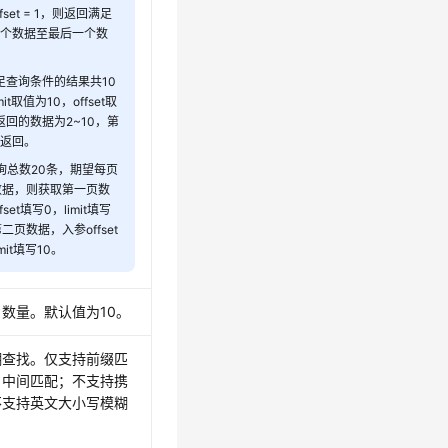
fset = 1，则返回满足
二个数据至最后一个数
足查询条件的结果共10
it取值为10，offset取
返回的数据为2~10，第
不返回。
询总数20条，期望每页
数据，则获取第一页数
set填写0，limit填写
二页数据，入参offset
mit填写10。
数量。默认值为10。
糊查找。仅支持前缀匹
、中间匹配；不支持携
不支持英文大小写模糊