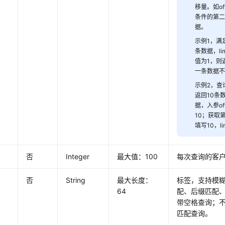
移量。如of
条件的第
据。
示例1，满
条数据，lim
值为1，则
一条数据
示例2，查
返回10条
据，入参off
10；获取第
填写10，li
否
Integer
最大值：100
每次查询的客户
否
String
最大长度：
标签，支持模
64
配、后缀匹配
带空格查询；
匹配查询。