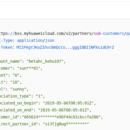
ttps:
//
bss.myhuaweicloud.com/v2/partners/
sub
-
customers
/
q
t
-
Type
: 
application
/
json
-
Token
：
MIIPAgYJKoZIhvcNAQcCo
...
ggg1BBIINPXsidG9rZ
ount_name"
: 
"betahc_kehu107"
,

tomer"
: 
"sun***01"
,

set"
: 
"0"
,

it"
: 
"10"
,

el"
: 
"sunny"
,

ociation_type"
: 
"1"
,

ociated_on_begin"
: 
"2019-05-06T08:05:01Z"
,

ociated_on_end"
: 
"2019-05-06T08:05:01Z"
,

tomer_id"
:
"065024********e90f44c01cbccfa280"
,

irect_partner_id"
: 
"si3fjg8ugf********"