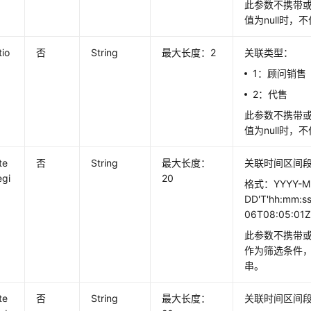
此参数不携带
值为null时，
tio
否
String
最大长度：2
关联类型：
1：顾问销售
2：代售
此参数不携带
值为null时，
te
否
String
最大长度：
关联时间区间段
egi
20
格式：YYYY-M
DD'T'hh:mm:s
06T08:05:01
此参数不携带或
作为筛选条件
串。
te
否
String
最大长度：
关联时间区间段