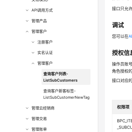
接口只允许
API调用方式
管理产品
调试
管理客户
您可以在
A
注册客户
授权信
实名认证
管理客户
操作员账
角色授权
查询客户列表-
ListSubCustomers
接口对应
查询客户新客标签-
ListSubCustomerNewTag
权限项
管理云经销商
管理交易
BPC_IT
_SUBC
管理账单