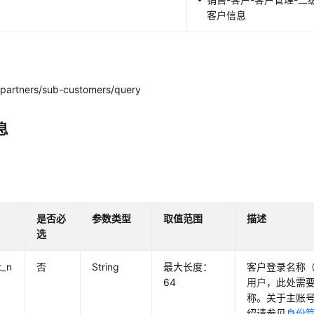
客户信息
partners/sub-customers/query
息
是否必
参数类型
取值范围
描述
选
t_n
否
String
最大长度：
客户登录名称
64
用户
，此处需
称。关于主账
绍请参见
身份