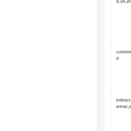
d_on_e
custome
d
indirec
artner_i