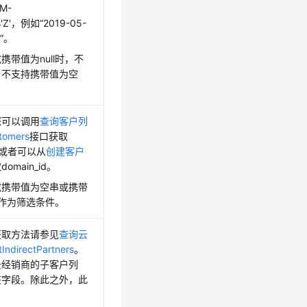
M-
s'Z'，例如“2019-05-
Z”。
携带值为null时，不
，不支持携带值为空
您可以调用
查询客户列
tomers
接口获取
id，或者可以从
创建客户
main_id。
或携带值为空串或携带
不作为筛选条件。
获取方法请参见
查询云
directPartners
。
云经销商的子客户列
该字段。除此之外，此
。