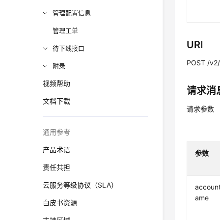
管理配置信息
管理工单
URI
待下线接口
POST /v2/
附录
视频帮助
请求消
文档下载
请求参数
通用参考
产品术语
参数
责任共担
云服务等级协议（SLA）
accoun
ame
白皮书资源