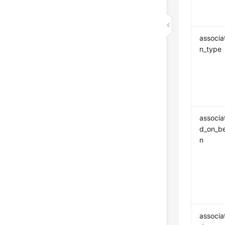
associa
n_type
associa
d_on_b
n
associa