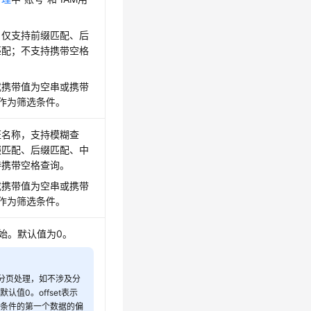
。仅支持前缀匹配、后
匹配；不支持携带空格
或携带值为空串或携带
不作为筛选条件。
证名称，支持模糊查
缀匹配、后缀匹配、中
持携带空格查询。
或携带值为空串或携带
不作为筛选条件。
始。默认值为0。
用于分页处理，如不涉及分
认值0。offset表示
足条件的第一个数据的偏