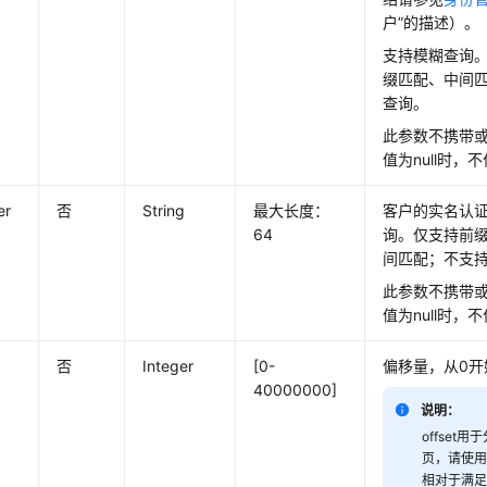
户”的描述）。
支持模糊查询
缀匹配、中间
查询。
此参数不携带
值为null时，
er
否
String
最大长度：
客户的实名认
64
询。仅支持前
间匹配；不支
此参数不携带
值为null时，
否
Integer
[0-
偏移量，从0开
40000000]
说明：
offset
页，请使用默
相对于满