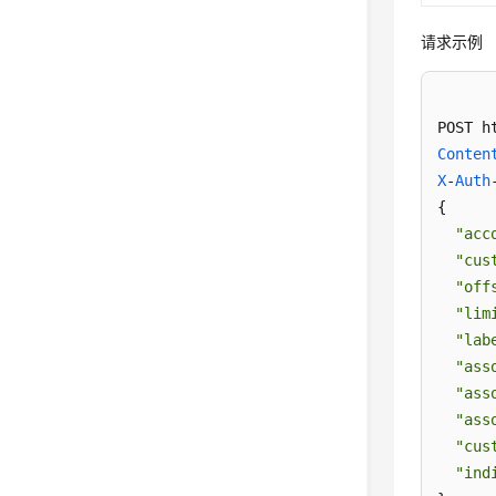
请求示例
POST h
Conten
X
-
Auth
{

"acc
"cus
"off
"lim
"lab
"ass
"ass
"ass
"cus
"ind