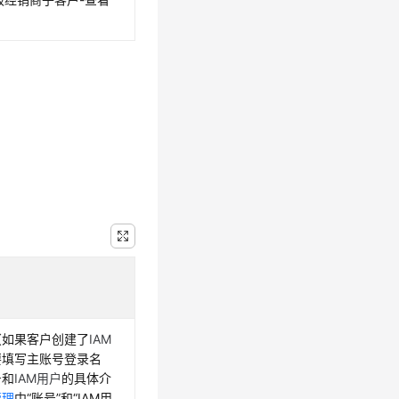
（如果客户创建了
IAM
要填写主账号登录名
号和
IAM用户
的具体介
管理
中“账号”和“IAM用