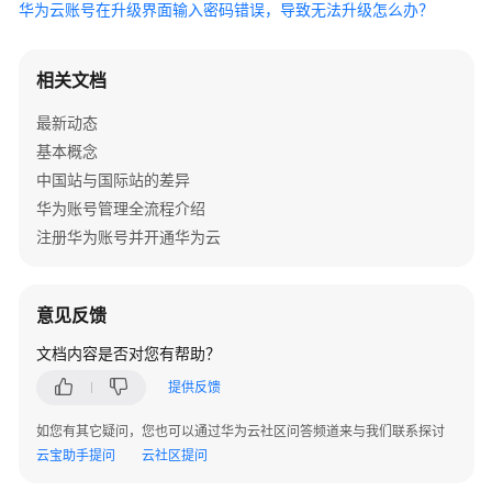
华为云账号在升级界面输入密码错误，导致无法升级怎么办？
变
更
相关文档
实
名
最新动态
认
基本概念
证
中国站与国际站的差异
华为账号管理全流程介绍
其
他
注册华为账号并开通华为云
文
档
意见反馈
下
文档内容是否对您有帮助？
载
提供反馈
通
如您有其它疑问，您也可以通过华为云社区问答频道来与我们联系探讨
用
云宝助手提问
云社区提问
参