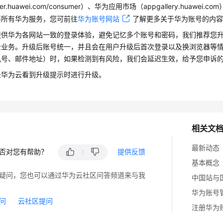
per.huawei.com/consumer）、华为应用市场（appgallery.huaw
等所有华为服务，您可前往
华为账号网站
了解更多关于华为账号的内
提供华为各网站一致的登录体验，避免记忆多个账号和密码，我们推荐您
云业务。升级后账号统一，并且会在用户升级后首次登录以及换浏览器等
机号、邮件地址）时，如果检测到有风险，我们会延迟生效，给予您申诉
录华为云看到升级提示时进行升级。
相关文
最新动态
否对您有帮助？
提供反馈
基本概念
疑问，您也可以通过华为云社区问答频道来与我
中国站与
华为账号
问
云社区提问
注册华为