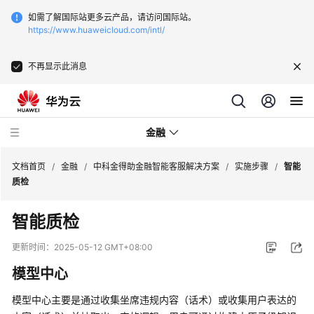
如需了解国际站更多云产品，请访问国际站。
https://www.huaweicloud.com/intl/
不再显示此消息
金融
文档首页
/
金融
/
中科金得助金融智能客服解决方案
/
实施步骤
/
智能
质检
中
智能质检
科
软
更新时间：
2025-05-12 GMT+08:00
云
模型中心
原
生
模型中心主要是通过收集坐席违规内容（话术）或收集用户表达的
分