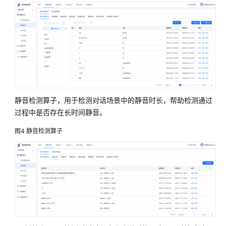
表
通
报
送
解
决
方
案
静音检测算子，用于检测对话场景中的静音时长，帮助检测通过
同
过程中是否存在长时间静音。
盾
图4
静音检测算子
科
技
金
融
风
险
管
理
解