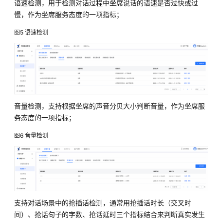
语速检测，用于检测对话过程中坐席说话的语速是否过快或过
决
慢，作为坐席服务态度的一项指标；
方
案
图5
语速检测
中
科
软
智
能
培
音量检测，支持根据坐席的声音分贝大小判断音量，作为坐席服
训
务态度的一项指标；
解
决
图6
音量检测
方
案
中
科
金
支持对话场景中的抢插话检测，通常用抢插话时长（交叉时
得
间）、抢话句子的字数、抢话延时三个指标结合来判断真实发生