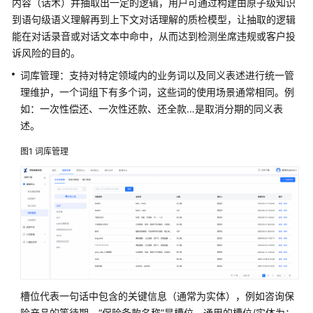
内容（话术）并抽取出一定的逻辑，用户可通过构建由原子级知识
布
到语句级语义理解再到上下文对话理解的质检模型，让抽取的逻辑
式
寿
能在对话录音或对话文本中命中，从而达到检测坐席违规或客户投
险
诉风险的目的。
核
词库管理：支持对特定领域内的业务词以及同义表述进行统一管
心
理维护，一个词组下有多个词，这些词的使用场景通常相同。例
业
如：一次性偿还、一次性还款、还全款…是取消分期的同义表
务
述。
系
统
图1
词库管理
解
决
方
案
德
勤
金
融
槽位代表一句话中包含的关键信息（通常为实体），例如咨询保
保
险产品的等待期，“保险条款名称”是槽位。通用的槽位/实体为：