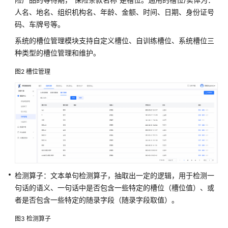
险
行
人名、地名、组织机构名、年龄、金额、时间、日期、身份证号
业
码、车牌号等。
I17
系统的槽位管理模块支持自定义槽位、自训练槽位、系统槽位三
及
种类型的槽位管理和维护。
财
务
图2
槽位管理
支
持
服
务
解
决
方
案
检测算子：文本单句检测算子，抽取出一定的逻辑，用于检测一
宇
句话的语义、一句话中是否包含一些特定的槽位（槽位值）、或
信
者是否包含一些特定的随录字段（随录字段取值）。
银
行
图3
检测算子
一