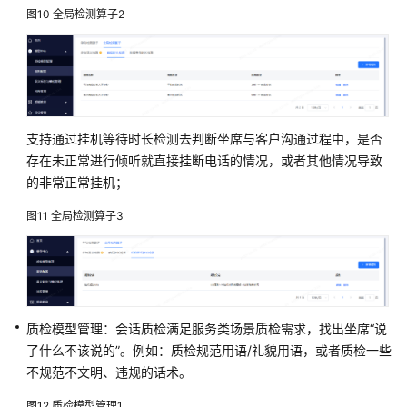
客
图10
全局检测算子2
服
智
能
外
呼
支持通过挂机等待时长检测去判断坐席与客户沟通过程中，是否
存在未正常进行倾听就直接挂断电话的情况，或者其他情况导致
坐
的非常正常挂机；
席
助
图11
全局检测算子3
手
智
能
质
检
质检模型管理：会话质检满足服务类场景质检需求，找出坐席“说
了什么不该说的”。例如：质检规范用语/礼貌用语，或者质检一些
智
不规范不文明、违规的话术。
能
图12
质检模型管理1