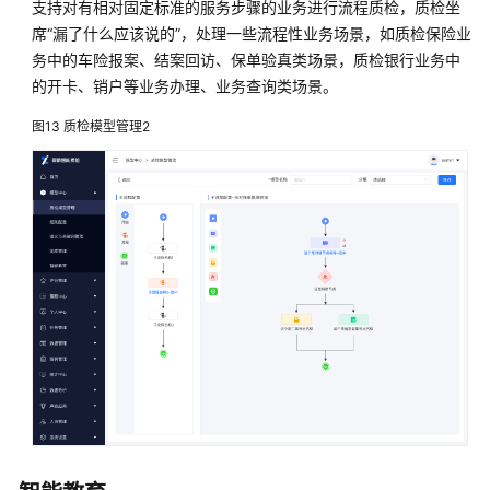
支持对有相对固定标准的服务步骤的业务进行流程质检，质检坐
术
席“漏了什么应该说的”，处理一些流程性业务场景，如质检保险业
语
务中的车险报案、结案回访、保单验真类场景，质检银行业务中
的开卡、销户等业务办理、业务查询类场景。
责
任
图13
质检模型管理2
共
担
云
服
务
等
级
协
议
（SLA）
白
皮
书