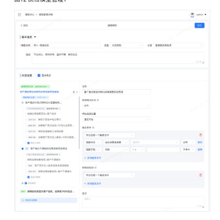
陪
练
修
订
记
录
文
档
下
载
通
用
参
考
产
品