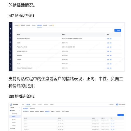
助
的抢插话情况。
金
融
图7
抢插话检测1
智
能
客
服
解
决
方
案
支持对话过程中的坐席或客户的情绪表现，正向、中性、负向三
方
种情绪的识别；
案
概
图8
抢插话检测2
述
资
源
和