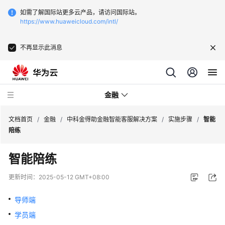
如需了解国际站更多云产品，请访问国际站。
https://www.huaweicloud.com/intl/
不再显示此消息
金融
文档首页
/
金融
/
中科金得助金融智能客服解决方案
/
实施步骤
/
智能
陪练
中
智能陪练
科
软
更新时间：
2025-05-12 GMT+08:00
云
原
导师端
生
学员端
分