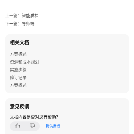
布
式
寿
上一篇：智能质检
险
下一篇：导师端
核
心
业
相关文档
务
方案概述
系
统
资源和成本规划
解
实施步骤
决
修订记录
方
方案概述
案
德
意见反馈
勤
金
文档内容是否对您有帮助？
融
提供反馈
保