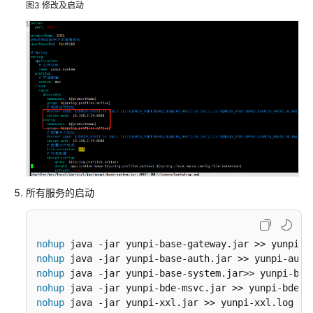
图3
修改及启动
海
政
务
大
数
据
解
决
方
案
方
所有服务的启动
案
概
述
nohup
nohup
资
nohup
源
nohup
和
nohup
成