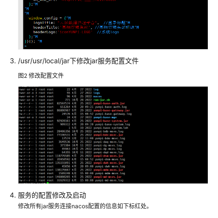
解
决
方
案
华
/usr/usr/local/jar下修改jar服务配置文件
为
云
图2
修改配置文件
政
务
大
数
据
解
决
方
案
云
服务的配置修改及启动
基
修改所有jar服务连接nacos配置的信息如下标红处。
华