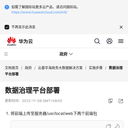
如需了解国际站更多云产品，请访问国际站。
https://www.huaweicloud.com/intl/
不再显示此消息
政府
文档首页
/
政府
/
云基华海政务大数据解决方案
/
实施步骤
/
数据治理
平台部署
新
数据治理平台部署
点
软
更新时间：
2023-11-06 GMT+08:00
件
一
将前端上传至服务器/usr/local/web下两个前端包
网
统