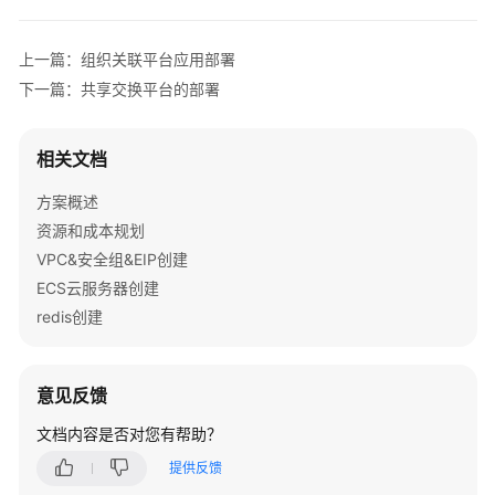
的
部
上一篇：组织关联平台应用部署
署
下一篇：共享交换平台的部署
activemq
安
相关文档
装
方案概述
MongoDB
资源和成本规划
安
VPC&安全组&EIP创建
装
ECS云服务器创建
rocketmq
redis创建
部
署
意见反馈
Kafka
文档内容是否对您有帮助？
的
安
提供反馈
装