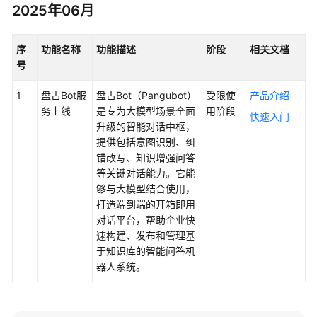
介
2025年06月
绍
序
功能名称
功能描述
阶段
相关文档
快
号
速
入
1
盘古Bot服
盘古Bot（Pangubot）
受限使
产品介绍
门
务上线
是专为大模型场景全面
用阶段
快速入门
升级的智能对话中枢，
用
提供包括意图识别、纠
户
错改写、知识增强问答
指
等关键对话能力。它能
南
够与大模型结合使用，
打造端到端的开箱即用
API
对话平台，帮助企业快
参
速构建、发布和管理基
考
于知识库的智能问答机
器人系统。
文
档
下