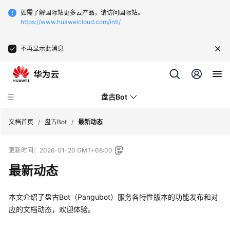
如需了解国际站更多云产品，请访问国际站。
https://www.huaweicloud.com/intl/
不再显示此消息
盘古Bot
文档首页
/
盘古Bot
/
最新动态
更新时间：
2026-01-20 GMT+08:00
最
新
最新动态
动
态
本文介绍了盘古Bot（Pangubot）服务各特性版本的功能发布和对
应的文档动态，欢迎体验。
产
品