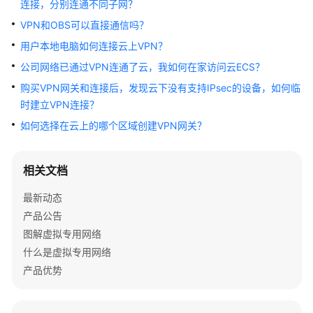
连接，分别连通不同子网？
指
南
VPN和OBS可以直接通信吗？
用户本地电脑如何连接云上VPN？
管
公司网络已通过VPN连通了云，我如何在家访问云ECS？
理
员
购买VPN网关和连接后，发现云下没有支持IPsec的设备，如何临
指
时建立VPN连接？
南
如何选择在云上的哪个区域创建VPN网关？
最
佳
相关文档
实
践
最新动态
产品公告
故
图解虚拟专用网络
障
什么是虚拟专用网络
排
产品优势
除
常