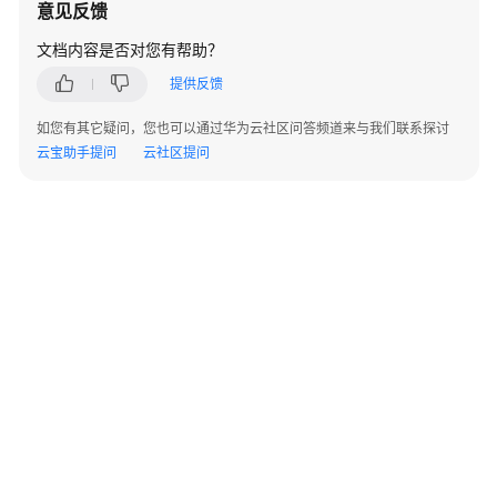
意见反馈
见
问
文档内容是否对您有帮助？
题
提供反馈
站
如您有其它疑问，您也可以通过华为云社区问答频道来与我们联系探讨
点
云宝助手提问
云社区提问
入
云
VPN
企
业
版
热
点
问
题
产
品
©2026 Huaweicloud.com 版权所有
黔ICP备20004760号-14
苏B2-20130048号