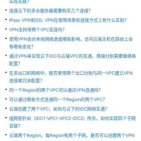
实现互联？
公
告
连接云下的多台服务器需要购买几个连接？
IPsec VPN和SSL VPN在使用场景和连接方式上有什么区别？
产
VPN支持将两个VPC互连吗？
品
介
使用VPN会对本地网络造成哪些影响，访问云端主机在路由上会
绍
有哪些变化？
通过VPN来实现云下IDC与云端VPC的互通，两端分别需要做哪些
计
配置？
费
在多出口的网络中，能否使用两个出口分别与同一VPC建立VPN
说
明
连接做冗余配置？
同一个Region的两个VPC可以通过VPN连通吗？
快
可以通过哪些方式连通同一个Region的两个VPC？
速
入
云端创建了两个VPC，如何与云下的IDC网络互通？
门
组网拓扑如（IDC1-VPC1-VPC2-IDC2）所示，如何实现四个子网
互联？
用
云端两个Region，每Region有两个子网，是否可以创建两个VPN
户