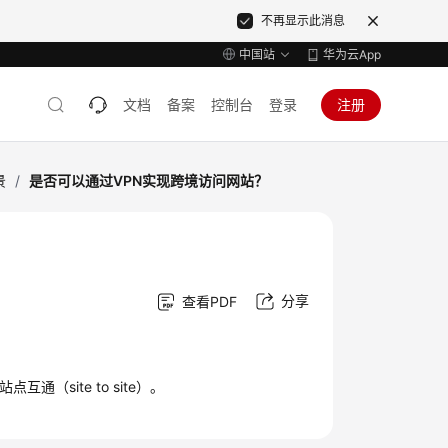
不再显示此消息
中国站
华为云App
文档
备案
控制台
登录
注册
景
/
是否可以通过VPN实现跨境访问网站？
分享
查看PDF
（site to site）。