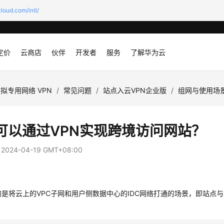
loud.com/intl/
定价
云商店
伙伴
开发者
服务
了解华为云
拟专用网络 VPN
/
常见问题
/
站点入云VPN企业版
/
组网与使用场
可以通过VPN实现跨境访问网站？
：
2024-04-19 GMT+08:00
的是将云上的VPC子网和用户侧数据中心的IDC网络打通的场景，即站点与站点互通