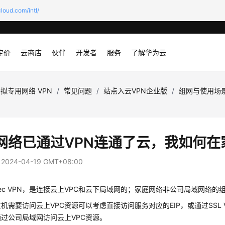
loud.com/intl/
定价
云商店
伙伴
开发者
服务
了解华为云
拟专用网络 VPN
/
常见问题
/
站点入云VPN企业版
/
组网与使用场
网络已通过VPN连通了云，我如何在
：
2024-04-19 GMT+08:00
Psec VPN，是连接云上VPC和云下局域网的；家庭网络非公司局域网络
机需要访问云上VPC资源可以考虑直接访问服务对应的EIP，或通过SSL
过公司局域网访问云上VPC资源。