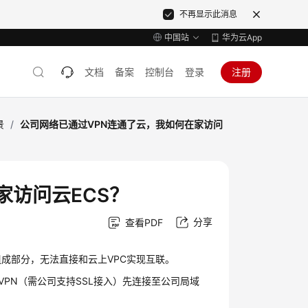
不再显示此消息
中国站
华为云App
文档
备案
控制台
登录
注册
景
/
公司网络已通过VPN连通了云，我如何在家访问
家访问云ECS？
分享
查看PDF
的组成部分，无法直接和云上VPC实现互联。
 VPN（需公司支持SSL接入）先连接至公司局域