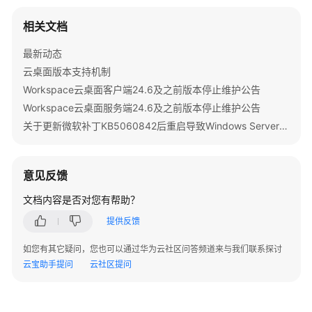
计
相关文档
任
最新动态
务
管
云桌面版本支持机制
理
Workspace云桌面客户端24.6及之前版本停止维护公告
Workspace云桌面服务端24.6及之前版本停止维护公告
运
关于更新微软补丁KB5060842后重启导致Windows Server 2022发放的桌面无法启动的公告
维
管
理
意见反馈
边
文档内容是否对您有帮助？
缘
提供反馈
小
站
如您有其它疑问，您也可以通过华为云社区问答频道来与我们联系探讨
云宝助手提问
云社区提问
AI
服
务