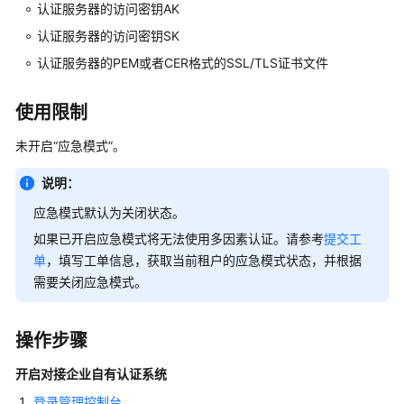
指
认证服务器的访问密钥AK
南
认证服务器的访问密钥SK
（终
认证服务器的PEM或者CER格式的SSL/TLS证书文件
端
用
户）
使用限制
未开启“应急模式”。
用
户
说明：
指
南
应急模式默认为关闭状态。
（管
如果已开启应急模式将无法使用多因素认证。请参考
提交工
理
单
，填写工单信息，获取当前租户的应急模式状态，并根据
员）
需要关闭应急模式。
界
面
操作步骤
总
览
开启对接企业自有认证系统
登录管理控制台
。