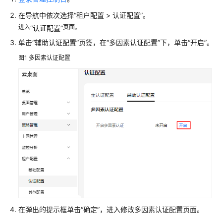
通
过
在导航中依次选择
“租户配置 > 认证配置”
。
IAM
进入
页面。
“认证配置”
授
单击“辅助认证配置”页签，在“多因素认证配置”下，单击“开启”。
予
图1
使
多因素认证配置
用
Workspace
的
权
限
购
买
桌
面/
桌
面
池
在弹出的提示框单击“确定”，进入修改多因素认证配置页面。