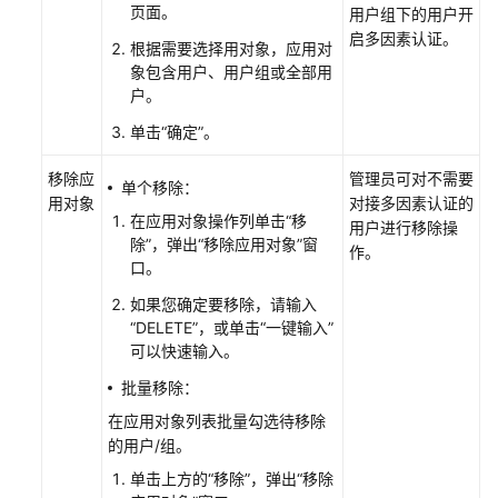
页面。
用户组下的用户开
认
启多因素认证。
证
根据需要选择用对象，应用对
服
象包含用户、用户组或全部用
户。
务
（虚
单击“确定”。
拟
MFA
移除应
管理员可对不需要
单个移除：
认
用对象
对接多因素认证的
证）
在应用对象操作列单击“移
用户进行移除操
除”，弹出“移除应用对象”窗
作。
口。
企
业
如果您确定要移除，请输入
自
“DELETE”，或单击“一键输入”
有
可以快速输入。
认
批量移除：
证
系
在应用对象列表批量勾选待移除
统
的用户/组。
认
单击上方的“移除”，弹出“移除
证