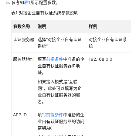
桌
参考如
表1
所示配置参数。
面
表1
对接企业自有认证系统参数说明
管
理
参数名称
说明
样例
桌
认证服务器
选择“对接企业自有认证
对接企业自有认证系
面
系统”。
统
池
管
服务器地址
填写
前提条件
中准备的企
192.168.0.0
理
业自有认证服务器IP地
址。
用
如果接入模式是“互联
户
网”，此处可以填写为企
管
业自有认证服务器的域
理
名。
策
APP ID
填写
前提条件
中准备的企
-
略
业自有认证服务器的访问
管
密钥AK。
理