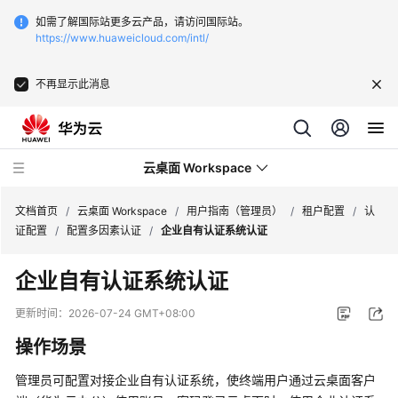
如需了解国际站更多云产品，请访问国际站。
https://www.huaweicloud.com/intl/
不再显示此消息
云桌面 Workspace
文档首页
/
云桌面 Workspace
/
用户指南（管理员）
/
租户配置
/
认
证配置
/
配置多因素认证
/
企业自有认证系统认证
最
企业自有认证系统认证
新
动
更新时间：
2026-07-24 GMT+08:00
态
操作场景
服
管理员可配置对接企业自有认证系统，使终端用户通过云桌面客户
务