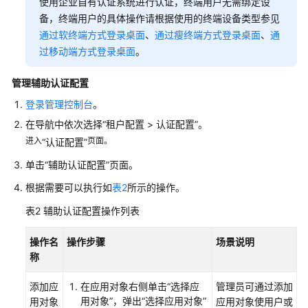
三
使用企业自有认证系统进行认证，终端用户无需绑定设
方
备，终端用户的具体操作请根据使用的终端设备类型参见
单
通过软终端方式登录桌面
、
通过瘦终端方式登录桌面
、
通
点
过移动端方式登录桌面
。
认
证
管理辅助认证配置
登录管理控制台
。
配
置
在导航中依次选择
“租户配置 > 认证配置”
。
多
进入
页面。
“认证配置”
因
单击“辅助认证配置”页面。
素
认
根据需要可以执行如
表2
所示的操作。
证
表2
辅助认证配置操作列表
华
操作名
操作步骤
场景说明
为
称
云
多
添加应
在应用对象右侧单击“选择应
管理员可通过添加
因
用对象”，弹出“选择应用对象”
用对象
应用对象使用户或
素