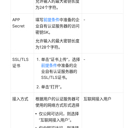
允许输入的最大密钥长度
为24个字符。
镜
像
APP
填写
前提条件
中准备的企
-
管
Secret
业自有认证服务器的访问
理
密钥SK。
版
允许输入的最大密钥长度
本
为128个字符。
升
级
SSL/TLS
单击“证书上传”，选择
-
管
前提条件
中准备的企
证书
理
业自有认证服务器的
SSL/TLS证书。
OU
单击“打开”。
管
理
接入方式
根据用户的认证服务器可
互联网接入用户
使用的网络方式形式选择
租
仅公网可访问，则选择
户
“互联网接入用户”。
配
仅内网可访问，则选择