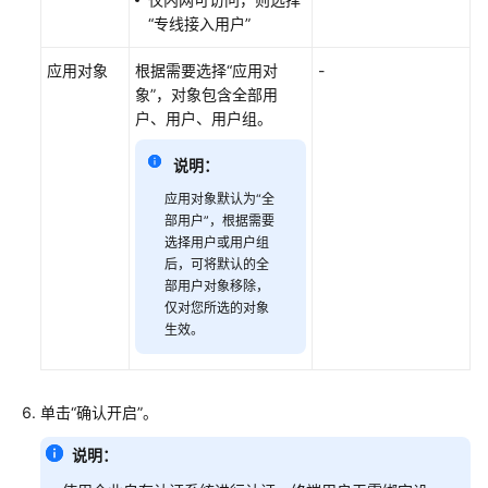
置
“专线接入用户”
基
应用对象
根据需要选择“应用对
-
础
象”，对象包含全部用
配
户、用户、用户组。
置
说明：
认
证
应用对象默认为“全
部用户”，根据需要
配
选择用户或用户组
置
后，可将默认的全
部用户对象移除，
账
仅对您所选的对象
号
生效。
密
码
认
单击“确认开启”。
证
说明：
第