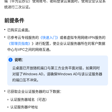
端（华为云办公）使用账号、密码登录云桌面时，使用企业认证系
公
统进行二次认证。
告
产
前提条件
品
已购买云桌面。
介
绍
已参考云专线服务的
《快速入门》
或者虚拟专用网络VPN服务的
《管理员指南》
》进行配置，使企业认证服务器所在的客户数据
计
中心与VPC之间的网络互通。
费
说
说明：
明
云桌面已开放随机端口与第三方业务平面对接，如果同时
对接了Windows AD，请确保Windows AD与该认证服务器
快
的端口互不冲突。
速
入
已获取企业认证服务器的以下数据：
门
认证服务器域名（可选）
用
认证服务器IP地址
户