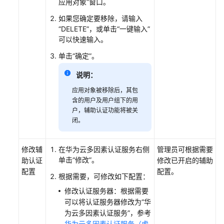
应用对象”窗口。
如果您确定要移除，请输入
关
“DELETE”，或单击“一键输入”
闭
可以快速输入。
多
因
单击“确定”。
素
认
说明：
证
应用对象被移除后，其包
含的用户及用户组下的用
第
户，辅助认证功能将被关
三
闭。
方
域
修改辅
在华为云多因素认证服务右侧
管理员可根据需要
控
单击“修改”。
助认证
修改已开启的辅助
配
配置
配置。
置
根据需要，可修改如下配置：
修改认证服务器：根据需要
证
可以将认证服务器修改为“华
书
为云多因素认证服务”，参考
配
华为云多因素认证服务（虚