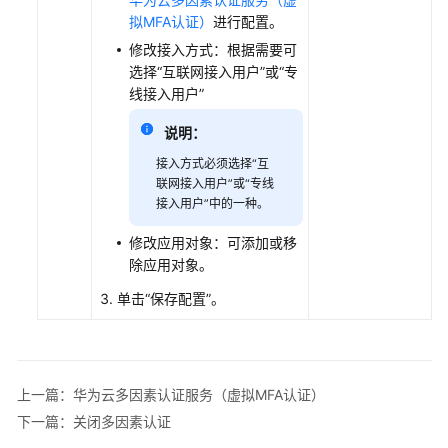
置
拟MFA认证）
进行配置。
修改接入方式：根据需要可
其
选择“互联网接入用户”或“专
他
线接入用户”
配
置
说明：
接入方式必须选择“互
上
联网接入用户”或“专线
网
接入用户”中的一种。
管
理
修改应用对象：可添加或移
除应用对象。
监
单击“保存配置”。
控
分
析
安
上一篇：华为云多因素认证服务（虚拟MFA认证）
全
下一篇：关闭多因素认证
审