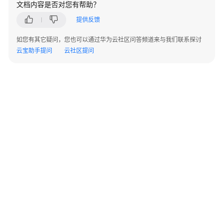
文档内容是否对您有帮助？
指
南
提供反馈
（终
端
如您有其它疑问，您也可以通过华为云社区问答频道来与我们联系探讨
用
云宝助手提问
云社区提问
户）
用
户
指
南
（管
理
员）
界
面
总
©2026 Huaweicloud.com 版权所有
黔ICP备20004760号-14
苏B2-20130048号
览
A2.B1.B2-20070312
增值电信业务经营许可证：B1.B2-20200593 | 代理域名注册服务机构：新网、西数