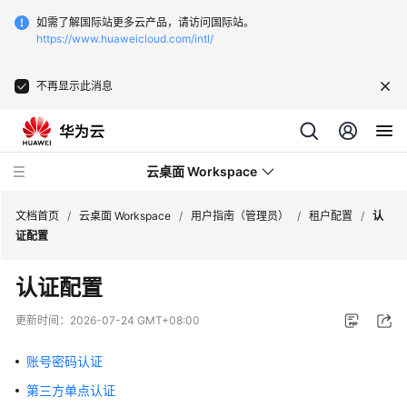
如需了解国际站更多云产品，请访问国际站。
https://www.huaweicloud.com/intl/
不再显示此消息
云桌面 Workspace
文档首页
/
云桌面 Workspace
/
用户指南（管理员）
/
租户配置
/
认
证配置
最
认证配置
新
动
更新时间：
2026-07-24 GMT+08:00
态
账号密码认证
服
第三方单点认证
务