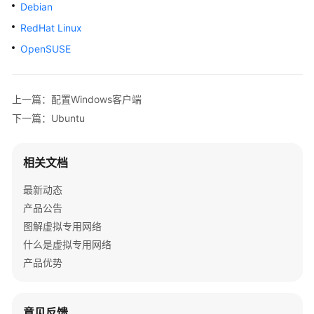
公
Debian
告
RedHat Linux
OpenSUSE
产
品
介
上一篇：配置Windows客户端
绍
下一篇：Ubuntu
计
费
相关文档
说
明
最新动态
产品公告
快
图解虚拟专用网络
速
入
什么是虚拟专用网络
门
产品优势
用
户
意见反馈