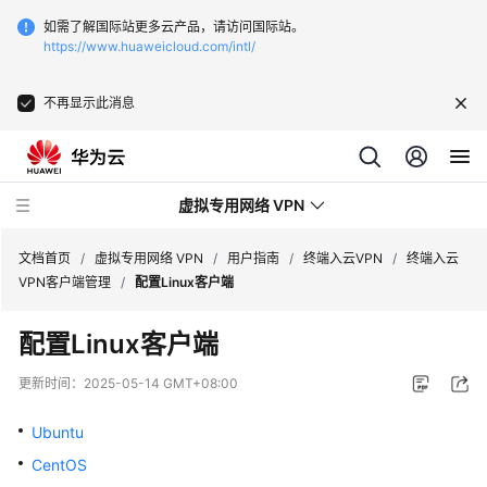
如需了解国际站更多云产品，请访问国际站。
https://www.huaweicloud.com/intl/
不再显示此消息
虚拟专用网络 VPN
文档首页
/
虚拟专用网络 VPN
/
用户指南
/
终端入云VPN
/
终端入云
VPN客户端管理
/
配置Linux客户端
最
配置Linux客户端
新
动
更新时间：
2025-05-14 GMT+08:00
态
Ubuntu
服
CentOS
务