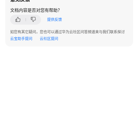
指
南
文档内容是否对您有帮助？
提供反馈
站
点
如您有其它疑问，您也可以通过华为云社区问答频道来与我们联系探讨
入
云宝助手提问
云社区提问
云
VPN
企
业
版
站
点
入
云
VPN
经
典
©2026 Huaweicloud.com 版权所有
黔ICP备20004760号-14
苏B2-20130048号
版
A2.B1.B2-20070312