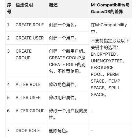
介
序
语法说明
概述
M-Compatibility与
绍
号
GaussDB的差异
快
1
CREATE ROLE
创建一个角色。
在M-Compatibility
速
中，
入
2
CREATE USER
创建一个用户。
不支持指定涉及以下
门
关键字的选项：
3
CREATE
创建一个新用户组。
ENCRYPTED、
用
GROUP
CREATE GROUP是
UNENCRYPTED、
户
CREATE ROLE的别
RESOURCE
指
名，不推荐使用。
POOL、PERM
南
SPACE、TEMP
4
ALTER ROLE
修改角色属性。
SPACE、SPILL
数
SPACE。
5
ALTER USER
修改用户属性。
据
库
6
ALTER GROUP
修改一个用户组的属
-
评
性。
估
7
DROP ROLE
删除角色。
-
对