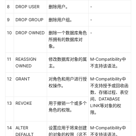
象
8
DROP USER
删除用户。
-
迁
移
9
DROP GROUP
删除用户组。
-
SQL
10
DROP OWNED
删除一个数据库角色
-
语
所拥有的数据库对
句
象。
转
换
11
REASSIGN
修改数据库对象的属
M-Compatibility中
OWNED
主。
不支持该语法。
转
换
12
GRANT
对角色和用户进行授
M-Compatibility中
配
权操作。
不支持授予或回收函
置
数、存储过程、表空
管
间、DATABASE
13
REVOKE
用于撤销一个或多个
理
LINK等对象的权
角色的权限。
限。
SQL
审
14
ALTER
设置应用于将来创建
M-Compatibility中
核
DEFAULT
的对象的权限（这不
不支持该语法。