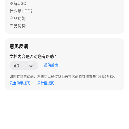
图解UGO
性
什么是UGO？
B
模
产品功能
式
产品优势
MySQL
数
意见反馈
据
文档内容是否对您有帮助？
库
兼
提供反馈
容
性
如您有其它疑问，您也可以通过华为云社区问答频道来与我们联系探讨
M-
云宝助手提问
云社区提问
Compatibility
模
式
数
据
类