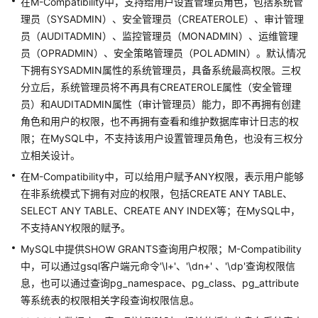
在M-Compatibility中，支持给用户设置管理员角色，包括系统管
理员（SYSADMIN）、安全管理员（CREATEROLE）、审计管理
风
险
员（AUDITADMIN）、监控管理员（MONADMIN）、运维管理
自
员（OPRADMIN）、安全策略管理员（POLADMIN）。默认情况
定
下拥有SYSADMIN属性的系统管理员，具备系统最高权限。三权
义
分立后，系统管理员将不再具有CREATEROLE属性（安全管理
函
员）和AUDITADMIN属性（审计管理员）能力，即不再拥有创建
数
角色和用户的权限，也不再拥有查看和维护数据库审计日志的权
限；在MySQL中，不支持该用户设置管理员角色，也没有三权分
GaussDB
立相关设计。
集
在M-Compatibility中，可以给用户赋予ANY权限，表示用户能够
中
式
在非系统模式下拥有对应的权限，包括CREATE ANY TABLE、
版
SELECT ANY TABLE、CREATE ANY INDEX等；在MySQL中，
本
不支持ANY权限的赋予。
Oracle
MySQL中提供SHOW GRANTS查询用户权限；M-Compatibility
兼
中，可以通过gsql客户端元命令'\l+'、'\dn+' 、'\dp'查询权限信
容
息，也可以通过查询pg_namespace、pg_class、pg_attribute
性
等系统表的权限相关字段查询权限信息。
说
明