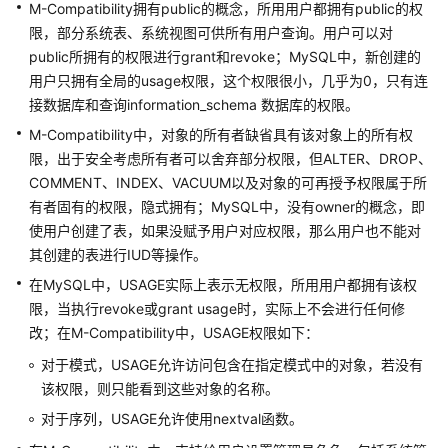
M-Compatibility拥有public的概念，所用用户都拥有public的权
数
限，部分系统表、系统视图可供所有用户查询。用户可以对
据
public所拥有的权限进行grant和revoke；MySQL中，新创建的
类
用户只拥有全局的usage权限，这个权限很小，几乎为0，只有连
型
接数据库和查询information_schema 数据库的权限。
转
M-Compatibility中，对象的所有者缺省具有该对象上的所有权
换
限，出于安全考虑所有者可以舍弃部分权限，但ALTER、DROP、
COMMENT、INDEX、VACUUM以及对象的可再授予权限属于所
语
有者固有的权限，隐式拥有；MySQL中，没有owner的概念，即
法
转
使用户创建了表，如果没赋予用户对应权限，那么用户也不能对
换
其创建的表进行IUD等操作。
说
在MySQL中，USAGE实际上表示无权限，所用用户都拥有该权
明
限，当执行revoke或grant usage时，实际上不会进行任何修
改；在M-Compatibility中，USAGE权限如下：
转
换
对于模式，USAGE允许访问包含在指定模式中的对象，若没有
错
该权限，则只能看到这些对象的名称。
误
对于序列，USAGE允许使用nextval函数。
码