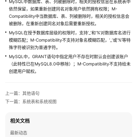
MySQL中数据库、表、列被删除时，相关的授权信息在系统表中
依然保留，如果重新创建同名对象用户依然拥有权限；M-
GaussDB
Compatibility中当数据库、表、列被删除时，相关的授权信息会
集
被删除，在重新创建同名对象后需要重新授权。
中
MySQL在授予数据库层级的权限时，支持‘_’和‘%’对数据库名进行
式
模糊匹配；M-Compatibility不支持对象名模糊匹配，‘_’或‘%’等特
版
殊字符被识别为普通字符。
本
MySQL
MySQL中，GRANT语句中指定用户不存在时默认会创建该账户
兼
（此特性已在MySQL8.0中移除）；M-Compatibility不支持给未
容
创建用户赋权。
性
说
明
上一篇：其他语句
下一篇：系统表和系统视图
MySQL
数
据
相关文档
库
兼
最新动态
容