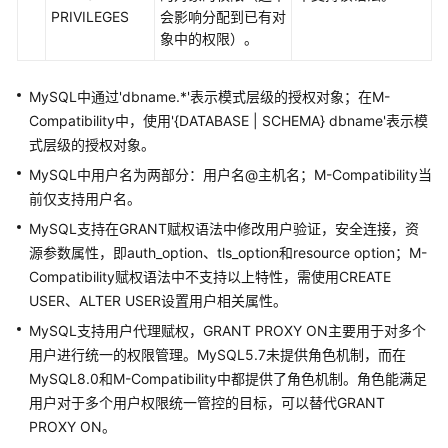
PRIVILEGES
会影响分配到已有对
数
象中的权限）。
据
源
MySQL中通过'dbname.*'表示模式层级的授权对象；在M-
管
理
Compatibility中，使用'{DATABASE | SCHEMA} dbname'表示模
式层级的授权对象。
语
MySQL中用户名为两部分：用户名@主机名；M-Compatibility当
法
前仅支持用户名。
转
MySQL支持在GRANT赋权语法中修改用户验证，安全连接，资
换
源参数属性，即auth_option、tls_option和resource option；M-
指
南
Compatibility赋权语法中不支持以上特性，需使用CREATE
USER、ALTER USER设置用户相关属性。
GaussDB
MySQL支持用户代理赋权，GRANT PROXY ON主要用于对多个
数
用户进行统一的权限管理。MySQL5.7未提供角色机制，而在
据
MySQL8.0和M-Compatibility中都提供了角色机制。角色能满足
库
用户对于多个用户权限统一管控的目标，可以替代GRANT
准
PROXY ON。
备