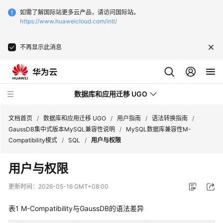
如需了解国际站更多云产品，请访问国际站。
https://www.huaweicloud.com/intl/
不再显示此消息
数据库和应用迁移 UGO
文档首页
/
数据库和应用迁移 UGO
/
用户指南
/
语法转换指南
/
GaussDB集中式版本MySQL兼容性说明
/
MySQL数据库兼容性M-
Compatibility模式
/
SQL
/
用户与权限
最
新
用户与权限
动
态
更新时间：
2026-05-16 GMT+08:00
产
表1
M-Compatibility与GaussDB的语法差异
品