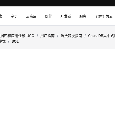
案
定价
云商店
伙伴
开发者
服务
了解华为云
据库和应用迁移 UGO
/
用户指南
/
语法转换指南
/
GaussDB集中
y模式
/
SQL