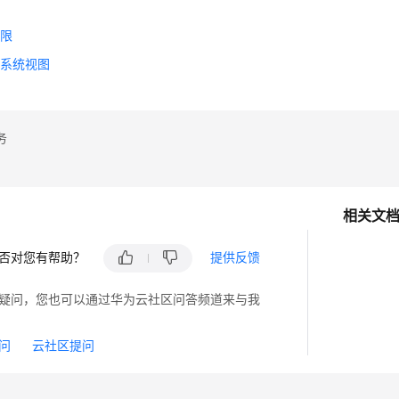
句
权限
和系统视图
务
相关文
否对您有帮助？
提供反馈
疑问，您也可以通过华为云社区问答频道来与我
问
云社区提问