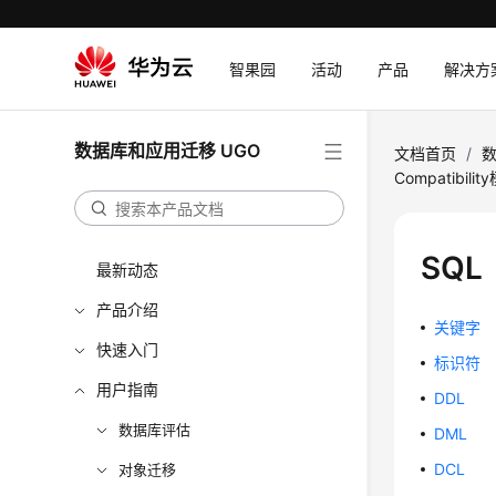
智果园
活动
产品
解决方
数据库和应用迁移 UGO
文档首页
/
数
Compatibilit
SQL
最新动态
产品介绍
关键字
快速入门
标识符
用户指南
DDL
数据库评估
DML
DCL
对象迁移