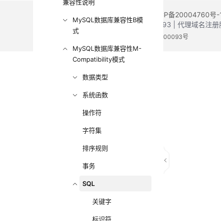
兼容性说明
©2026 Huaweicloud.com 版权所有
黔ICP备20004760号-
MySQL数据库兼容性B模
增值电信业务经营许可证：B1.B2-20200593 | 代理域名
式
电子营业执照
贵公网安备 52990002000093号
MySQL数据库兼容性M-
Compatibility模式
数据类型
系统函数
操作符
字符集
排序规则
事务
SQL
关键字
标识符