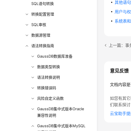
其他语
SQL语句转换
用户与
转换配置管理
系统表
SQL审核
数据源管理
上一篇：事
语法转换指南
GaussDB数据库准备
数据类型转换
意见反馈
语法转换说明
文档内容是
转换错误码
如您有其它
风险自定义函数
们联系探讨
GaussDB集中式版本Oracle
云宝助手提
兼容性说明
GaussDB集中式版本MySQL