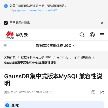
如需了解国际站更多云产品，请访问国际站。
https://www.huaweicloud.com/intl/
不再显示此消息
数据库和应用迁移 UGO
文档首页
/
数据库和应用迁移 UGO
/
用户指南
/
语法转换指南
/
GaussDB集中式版本MySQL兼容性说明
最
GaussDB集中式版本MySQL兼容性说
新
明
动
态
更新时间：
2026-05-16 GMT+08:00
产
品
说明：