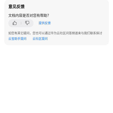
象
意见反馈
迁
移
文档内容是否对您有帮助？
提供反馈
SQL
语
如您有其它疑问，您也可以通过华为云社区问答频道来与我们联系探讨
句
云宝助手提问
云社区提问
转
换
转
换
配
置
管
理
SQL
审
核