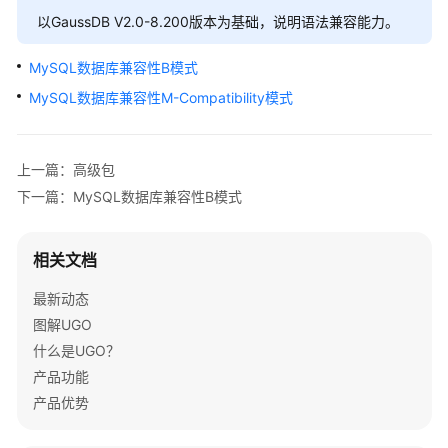
介
以GaussDB V2.0-8.200版本为基础，说明语法兼容能力。
绍
MySQL数据库兼容性B模式
快
MySQL数据库兼容性M-Compatibility模式
速
入
门
上一篇：高级包
用
下一篇：MySQL数据库兼容性B模式
户
指
南
相关文档
最新动态
数
据
图解UGO
库
什么是UGO？
评
产品功能
估
产品优势
对