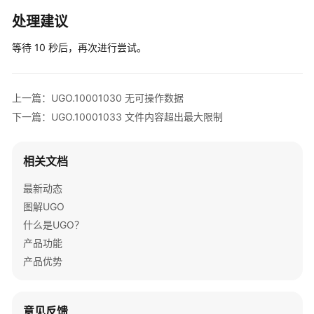
入
门
处理建议
等待 10 秒后，再次进行尝试。
用
户
指
南
上一篇：UGO.10001030 无可操作数据
下一篇：UGO.10001033 文件内容超出最大限制
数
据
库
相关文档
评
最新动态
估
图解UGO
对
什么是UGO？
象
产品功能
迁
产品优势
移
SQL
意见反馈