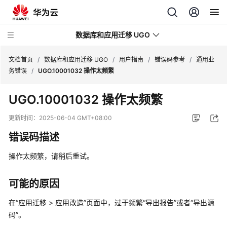
数据库和应用迁移 UGO
文档首页
/
数据库和应用迁移 UGO
/
用户指南
/
错误码参考
/
通用业
务错误
/
UGO.10001032 操作太频繁
最
UGO.10001032 操作太频繁
新
动
更新时间：
2025-06-04 GMT+08:00
态
错误码描述
产
操作太频繁，请稍后重试。
品
介
绍
可能的原因
在
“
应用迁移 > 应用改造
”
页面中，过于频繁
“导出报告”
或者
“导出源
快
码”
。
速