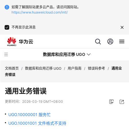
如需了解国际站更多云产品，请访问国际站。
https://www.huaweicloud.com/intl/
不再显示此消息
数据库和应用迁移 UGO
文档首页
/
数据库和应用迁移 UGO
/
用户指南
/
错误码参考
/
通用业
务错误
最
通用业务错误
新
动
更新时间：
2026-03-19 GMT+08:00
态
UGO.10000001 服务忙
产
UGO.10001001 文件格式不支持
品