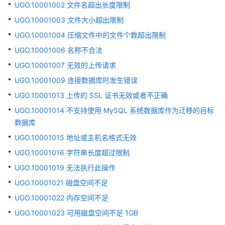
介
UGO.10001002 文件名超出长度限制
绍
UGO.10001003 文件大小超出限制
UGO.10001004 压缩文件中的文件个数超出限制
快
速
UGO.10001006 名称不合法
入
UGO.10001007 无效的上传请求
门
UGO.10001009 连接数据库时发生错误
用
UGO.10001013 上传的 SSL 证书无效或者不正确
户
UGO.10001014 不支持使用 MySQL 系统数据库作为迁移的目标
指
数据库
南
UGO.10001015 地址或主机名格式无效
数
UGO.10001016 字符串长度超过限制
据
UGO.10001019 无法执行此操作
库
UGO.10001021 磁盘空间不足
评
估
UGO.10001022 内存空间不足
UGO.10001023 可用磁盘空间不足 1GB
对