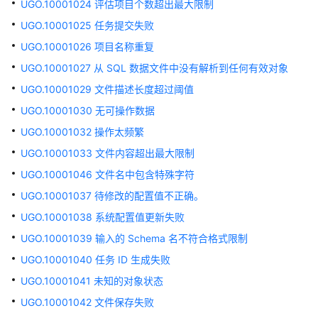
UGO.10001024 评估项目个数超出最大限制
象
迁
UGO.10001025 任务提交失败
移
UGO.10001026 项目名称重复
UGO.10001027 从 SQL 数据文件中没有解析到任何有效对象
SQL
语
UGO.10001029 文件描述长度超过阈值
句
UGO.10001030 无可操作数据
转
UGO.10001032 操作太频繁
换
UGO.10001033 文件内容超出最大限制
转
UGO.10001046 文件名中包含特殊字符
换
UGO.10001037 待修改的配置值不正确。
配
置
UGO.10001038 系统配置值更新失败
管
UGO.10001039 输入的 Schema 名不符合格式限制
理
UGO.10001040 任务 ID 生成失败
SQL
UGO.10001041 未知的对象状态
审
UGO.10001042 文件保存失败
核