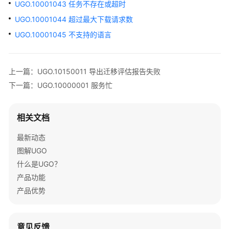
UGO.10001043 任务不存在或超时
数
UGO.10001044 超过最大下载请求数
据
UGO.10001045 不支持的语言
源
管
理
上一篇：UGO.10150011 导出迁移评估报告失败
语
下一篇：UGO.10000001 服务忙
法
转
相关文档
换
指
最新动态
南
图解UGO
什么是UGO？
错
误
产品功能
码
产品优势
参
考
意见反馈