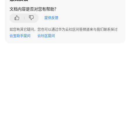
系
统
文档内容是否对您有帮助？
错
提供反馈
误
如您有其它疑问，您也可以通过华为云社区问答频道来与我们联系探讨
数
云宝助手提问
云社区提问
据
库
迁
移
评
估
错
误
通
用
业
务
©2026 Huaweicloud.com 版权所有
黔ICP备20004760号-14
苏B2-20130048号
错
A2.B1.B2-20070312