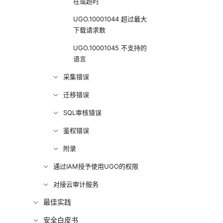
在或超时
UGO.10001044 超过最大
下载请求数
UGO.10001045 不支持的
语言
采集错误
迁移错误
SQL审核错误
鉴权错误
附录
通过IAM授予使用UGO的权限
对接云审计服务
最佳实践
安全白皮书