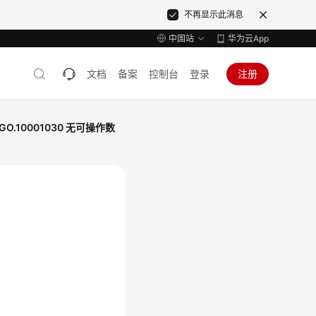
不再显示此消息
中国站
华为云App
文档
备案
控制台
登录
注册
GO.10001030 无可操作数