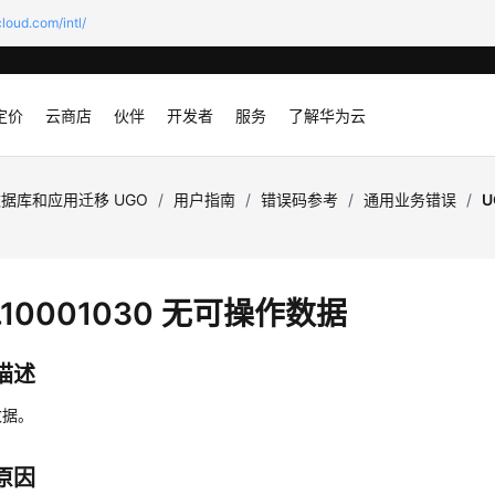
loud.com/intl/
定价
云商店
伙伴
开发者
服务
了解华为云
据库和应用迁移 UGO
/
用户指南
/
错误码参考
/
通用业务错误
/
U
.10001030 无可操作数据
描述
数据。
原因