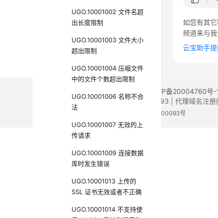
UGO.10001002 文件名超
如您有其它
出长度限制
频道来与我
UGO.10001003 文件大小
云宝助手提
超出限制
UGO.10001004 压缩文件
中的文件个数超出限制
©2026 Huaweicloud.com 版权所有
黔ICP备20004760号-
UGO.10001006 名称不合
增值电信业务经营许可证：B1.B2-20200593 | 代理域名
法
电子营业执照
贵公网安备 52990002000093号
UGO.10001007 无效的上
传请求
UGO.10001009 连接数据
库时发生错误
UGO.10001013 上传的
SSL 证书无效或者不正确
UGO.10001014 不支持使