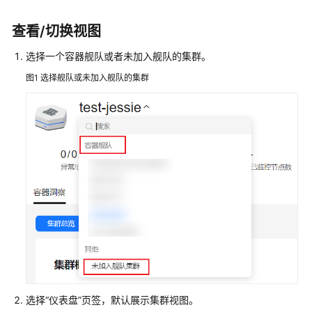
公
告
查看/切换视图
产
选择一个容器舰队或者未加入舰队的集群。
品
图1
选择舰队或未加入舰队的集群
介
绍
计
费
说
明
快
速
入
门
用
选择“仪表盘”页签，默认展示集群视图。
户