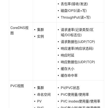
日
丢包率(接收/发送)
志
磁盘IOPS(读+写)
中
ThroughPut(读+写)
心
CoreDNS视
云
集群
请求速率(记录类型/区
图
原
域/DO标志位)
实例
生
请求数据包(UDP/TCP)
服
响应速率(响应状态码)
务
响应时延
中
心
响应数据包(UDP/TCP)
缓存大小
容
缓存命中率
器
迁
PVC视图
集群
PV/PVC状态
移
命名空间
PVC使用量/使用率
流
PV
PVC inodes使用量/使用率
水
PVC
PVC每小时/每天/每周使用