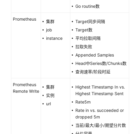
视
Go routine数
频
帮
Prometheus
集群
Target同步间隔
助
job
Target数
文
instance
平均拉取间隔
档
拉取失败
下
Appended Samples
载
Head中Series数/Chunks数
查询速率/阶段时延
通
用
Prometheus
集群
Highest Timestamp In vs.
参
Remote Write
Highest Timestamp Sent
考
实例
Rate5m
url
产
Rate in vs. succeeded or
品
dropped 5m
术
当前/最大/最小/期望分片数
语
分片容量