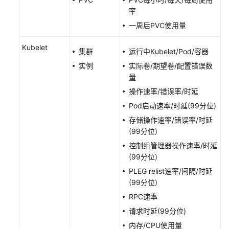
线
率
一周后PVC使用量
错
误
Kubelet
码
集群
运行中Kubelet/Pod/容器
实例
实际卷/期望卷/配置错误数
最
量
佳
操作速率/错误率/时延
实
Pod启动速率/时延(99分位)
践
存储操作速率/错误率/时延
API
(99分位)
参
控制组管理器操作速率/时延
考
(99分位)
PLEG relist速率/间隔/时延
常
(99分位)
见
RPC速率
问
题
请求时延(99分位)
内存/CPU使用量