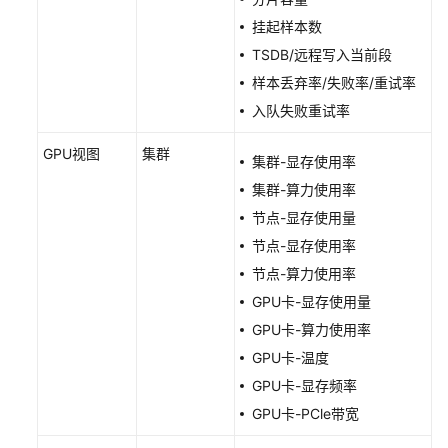
责
挂起样本数
任
TSDB/远程写入当前段
共
样本丢弃率/失败率/重试率
担
入队失败重试率
云
GPU视图
集群
服
集群-显存使用率
务
集群-算力使用率
等
节点-显存使用量
级
节点-显存使用率
协
议
节点-算力使用率
（SLA）
GPU卡-显存使用量
GPU卡-算力使用率
白
GPU卡-温度
皮
书
GPU卡-显存频率
资
GPU卡-PCle带宽
源