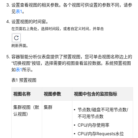
指
设置查看视图的相关参数。各个视图可供设置的参数不同，请参
南
见
表1
。
设置视图的时间窗。
UCS
在页面右上角处，选择时间段，或者自定义时间，并单击
集
群
刷新界面。
容
容器智能分析仪表盘提供了预置视图，您可单击视图名称边上的
器
“切换视图”
按钮，选择需要的视图查看监控数据。系统预置视图
舰
如
表1
所示。
队
表1
预置视图
集
群
视图名称
视图参数
视图中包含的监控指标
联
邦
集群视图（默
集群
节点数/磁盘不可用节点数/
认视图）
不可用节点数
镜
CPU/内存使用率
像
CPU/内存Requests水位
仓