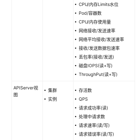
库
CPU/内存Limits水位
Pod/容器数
权
CPU/内存使用量
限
网络接收/发送速率
管
理
网络平均接收/发送速率
接收/发送数据包速率
策
丢包率(接收/发送)
略
磁盘IOPS(读+写)
中
心
ThroughPut(读+写)
流
APIServer视
集群
存活数
量
图
实例
QPS
分
请求成功率(读)
发
处理中请求数
可
请求速率(读/写)
观
请求错误率(读/写)
测