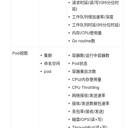
请求时延(读/写)(99分位时
性
延)
容
工作队列增加速率/深度
器
工作队列时延(99分位时延)
智
内存/CPU使用量
能
Go routine数
分
析
Pod视图
集群
容器数/运行中容器数
容
命名空间
Pod状态
器
pod
容器重启次数
智
CPU/内存使用量
能
分
CPU Throttling
析
网络接收/发送速率
概
接收/发送数据包速率
述
丢包率(接收/发送)
为
磁盘IOPS(读+写)
集
ThroughPut(读+写)