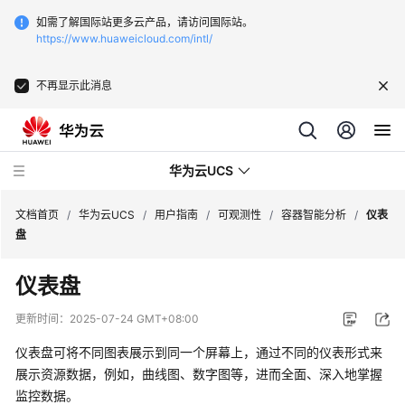
如需了解国际站更多云产品，请访问国际站。
https://www.huaweicloud.com/intl/
不再显示此消息
华为云UCS
文档首页
/
华为云UCS
/
用户指南
/
可观测性
/
容器智能分析
/
仪表
盘
最
仪表盘
新
动
更新时间：
2025-07-24 GMT+08:00
态
仪表盘可将不同图表展示到同一个屏幕上，通过不同的仪表形式来
服
展示资源数据，例如，曲线图、数字图等，进而全面、深入地掌握
务
监控数据。