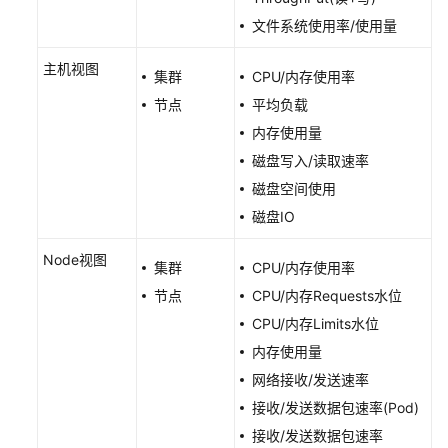
群
文件系统使用率/使用量
开
启
主机视图
监
集群
CPU/内存使用率
控
节点
平均负载
内存使用量
容
磁盘写入/读取速率
器
洞
磁盘空间使用
察
磁盘IO
健
Node视图
集群
CPU/内存使用率
康
节点
CPU/内存Requests水位
诊
断
CPU/内存Limits水位
内存使用量
仪
网络接收/发送速率
表
接收/发送数据包速率(Pod)
盘
接收/发送数据包速率